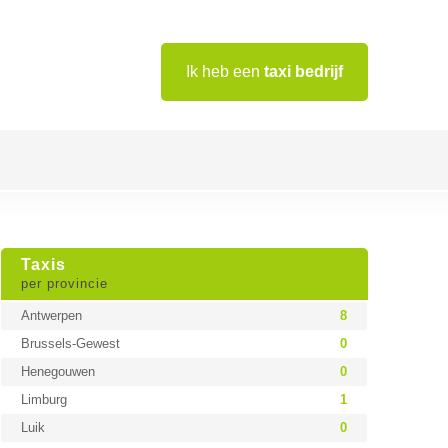
Ik heb een
taxi bedrijf
Taxis
per provincie
Antwerpen
8
Brussels-Gewest
0
Henegouwen
0
Limburg
1
Luik
0