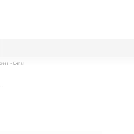
press
»
E-mail
i: