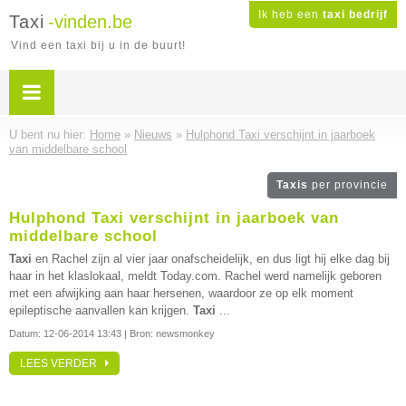
Ik heb een
taxi bedrijf
Taxi
-vinden.be
Vind een taxi bij u in de buurt!
U bent nu hier:
Home
»
Nieuws
»
Hulphond Taxi verschijnt in jaarboek
van middelbare school
Taxis
per provincie
Hulphond Taxi verschijnt in jaarboek van
middelbare school
Taxi
en Rachel zijn al vier jaar onafscheidelijk, en dus ligt hij elke dag bij
haar in het klaslokaal, meldt Today.com. Rachel werd namelijk geboren
met een afwijking aan haar hersenen, waardoor ze op elk moment
epileptische aanvallen kan krijgen.
Taxi
...
Datum:
12-06-2014 13:43
| Bron: newsmonkey
LEES VERDER