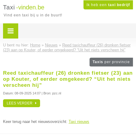
Ik heb een
taxi bedrijf
Taxi
-vinden.be
Vind een taxi bij u in de buurt!
U bent nu hier:
Home
»
Nieuws
»
Reed taxichauffeur (26) dronken fietser
(23) aan op Kouter, of eerder omgekeerd? “Uit het niets verscheen hij”
Taxis
per provincie
Reed taxichauffeur (26) dronken fietser (23) aan
op Kouter, of eerder omgekeerd? “Uit het niets
verscheen hij”
Datum:
08-09-2025 14:07
| Bron: pzc.nl
LEES VERDER
Keer terug naar het nieuwsoverzicht:
Taxi nieuws