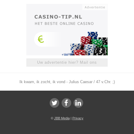
Uw advertentie hier? Mail ons
Ik kwam, ik zocht, ik vond - Julius Caesar / 47 v.Chr. ;)
©
JBB Media
|
Privacy