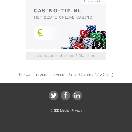
Uw advertentie hier? Mail ons
Ik kwam, ik zocht, ik vond - Julius Caesar / 47 v.Chr. ;)
©
JBB Media
|
Privacy