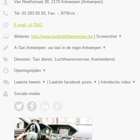
Van Reethstraat 28
,
2170
Antwerpen
(
Antwerpen
)
Tel:
03 283 83 93
, Fax:
-
, BTW-nr:
-
E-mail › A-TAXI
Website:
http://www.taxibedrijfantwerpen.be
|
Screenshot
▼
A-Taxi Antwerpen: uw taxi in de regio Antwerpen
▼
Diensten: Taxi dienst, Luchthavenvervoer, Koerierdienst
Openingstijden
▼
Laatste tweets
▼
|
Laatste facebook posts
▼
|
Introductie video
▼
Sociale media: