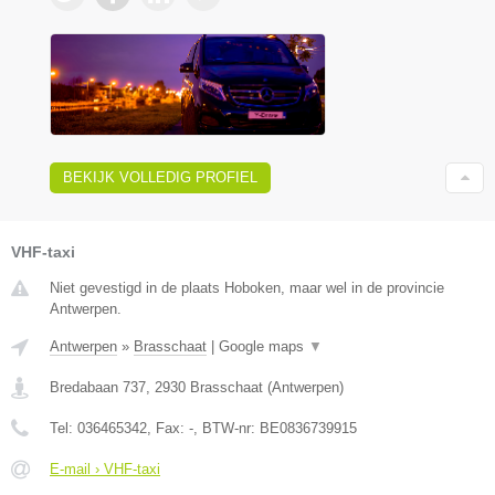
BEKIJK VOLLEDIG PROFIEL
VHF-taxi
Niet gevestigd in de plaats Hoboken, maar wel in de provincie
Antwerpen.
Antwerpen
»
Brasschaat
|
Google maps
▼
Bredabaan 737
,
2930
Brasschaat
(
Antwerpen
)
Tel:
036465342
, Fax:
-
, BTW-nr:
BE0836739915
E-mail › VHF-taxi