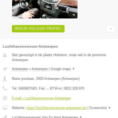
BEKIJK VOLLEDIG PROFIEL
Luchthavenvervoer Antwerpen
Niet gevestigd in de plaats Hoboken, maar wel in de provincie
Antwerpen.
Antwerpen
»
Antwerpen
|
Google maps
▼
Marie joselaan
,
2600
Antwerpen
(
Antwerpen
)
Tel:
0465807683
, Fax:
-
, BTW-nr:
0822.329.970
E-mail › Luchthavenvervoer Antwerpen
Website:
https://luchthavenvervoer-antwerpen.be
|
Screenshot
▼
Luchthavenvervoer Van En Naar Antwerpen
▼