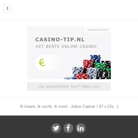
1
Uw advertentie hier? Mail ons
Ik kwam, ik zocht, ik vond - Julius Caesar / 47 v.Chr. ;)