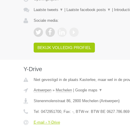
Laatste tweets
▼
|
Laatste facebook posts
▼
|
Introduct
Sociale media:
BEKIJK VOLLEDIG PROFIEL
Y-Drive
Niet gevestigd in de plaats Kasterlee, maar wel in de pro
Antwerpen
»
Mechelen
|
Google maps
▼
Stenenmolenstraat 86
,
2800
Mechelen
(
Antwerpen
)
Tel:
0472951700
, Fax:
-
, BTW-nr:
BTW BE 0627.786.869
E-mail › Y-Drive