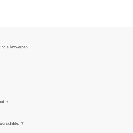
vincie Antwerpen.
hot
▼
taxi schilde,
▼