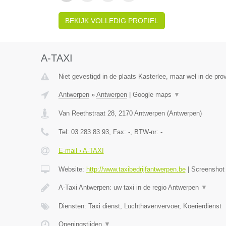
BEKIJK VOLLEDIG PROFIEL
A-TAXI
Niet gevestigd in de plaats Kasterlee, maar wel in de pro
Antwerpen
»
Antwerpen
|
Google maps
▼
Van Reethstraat 28
,
2170
Antwerpen
(
Antwerpen
)
Tel:
03 283 83 93
, Fax:
-
, BTW-nr:
-
E-mail › A-TAXI
Website:
http://www.taxibedrijfantwerpen.be
|
Screensho
A-Taxi Antwerpen: uw taxi in de regio Antwerpen
▼
Diensten: Taxi dienst, Luchthavenvervoer, Koerierdienst
Openingstijden
▼