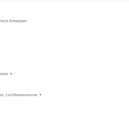
vincie Antwerpen.
nshot
▼
en, Luchthavenvervoer
▼