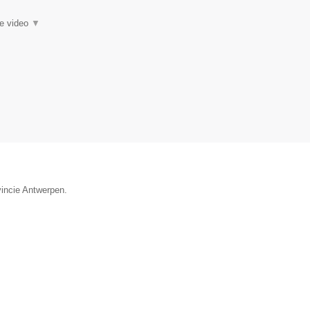
ie video
▼
vincie Antwerpen.