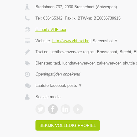
Bredabaan 737
,
2930
Brasschaat
(
Antwerpen
)
Tel:
036465342
, Fax:
-
, BTW-nr:
BE0836739915
E-mail › VHF-taxi
Website:
http://www.vhftaxi.be
|
Screenshot
▼
Taxi en luchthavenvervoer regio's: Brasschaat, Brecht, 
Diensten: taxi, luchthavenvervoer, zakenvervoer, shuttle 
Openingstijden onbekend
Laatste facebook posts
▼
Sociale media:
BEKIJK VOLLEDIG PROFIEL