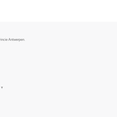
vincie Antwerpen.
t
▼