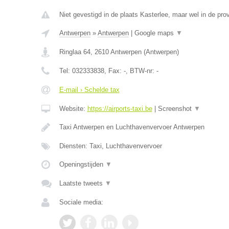
Niet gevestigd in de plaats Kasterlee, maar wel in de pro
Antwerpen
»
Antwerpen
|
Google maps
▼
Ringlaa 64
,
2610
Antwerpen
(
Antwerpen
)
Tel:
032333838
, Fax:
-
, BTW-nr:
-
E-mail › Schelde tax
Website:
https://airports-taxi.be
|
Screenshot
▼
Taxi Antwerpen en Luchthavenvervoer Antwerpen
Diensten: Taxi, Luchthavenvervoer
Openingstijden
▼
Laatste tweets
▼
Sociale media: