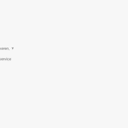
Ekeren,
▼
service