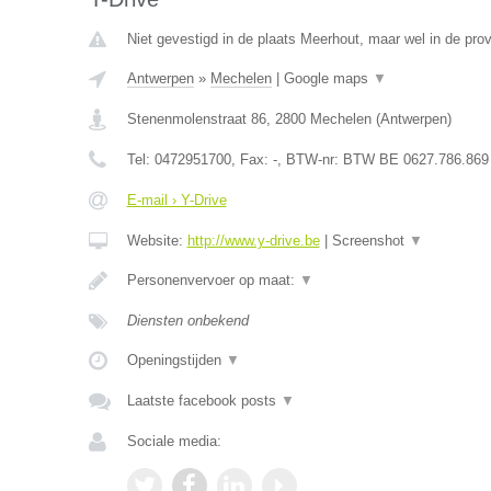
Niet gevestigd in de plaats Meerhout, maar wel in de pro
Antwerpen
»
Mechelen
|
Google maps
▼
Stenenmolenstraat 86
,
2800
Mechelen
(
Antwerpen
)
Tel:
0472951700
, Fax:
-
, BTW-nr:
BTW BE 0627.786.869
E-mail › Y-Drive
Website:
http://www.y-drive.be
|
Screenshot
▼
Personenvervoer op maat:
▼
Diensten onbekend
Openingstijden
▼
Laatste facebook posts
▼
Sociale media: