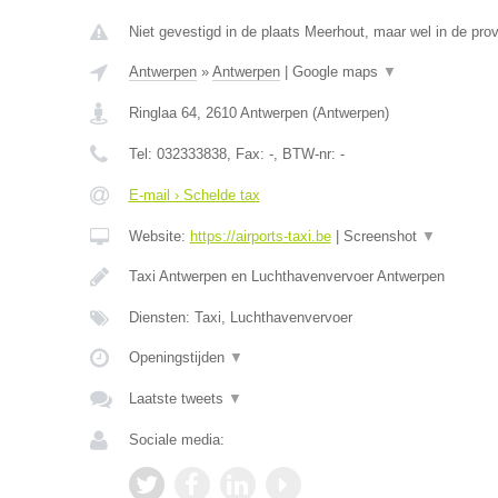
Niet gevestigd in de plaats Meerhout, maar wel in de pro
Antwerpen
»
Antwerpen
|
Google maps
▼
Ringlaa 64
,
2610
Antwerpen
(
Antwerpen
)
Tel:
032333838
, Fax:
-
, BTW-nr:
-
E-mail › Schelde tax
Website:
https://airports-taxi.be
|
Screenshot
▼
Taxi Antwerpen en Luchthavenvervoer Antwerpen
Diensten: Taxi, Luchthavenvervoer
Openingstijden
▼
Laatste tweets
▼
Sociale media: