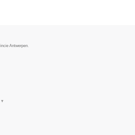
vincie Antwerpen.
t
▼