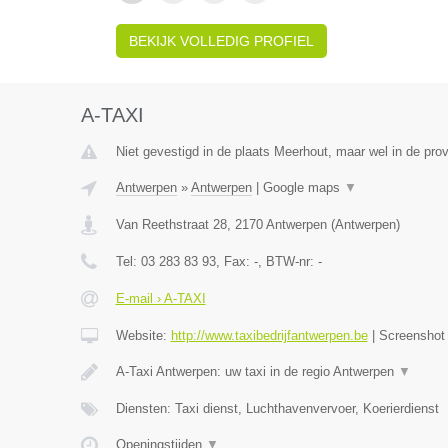
BEKIJK VOLLEDIG PROFIEL
A-TAXI
Niet gevestigd in de plaats Meerhout, maar wel in de pro
Antwerpen
»
Antwerpen
|
Google maps
▼
Van Reethstraat 28
,
2170
Antwerpen
(
Antwerpen
)
Tel:
03 283 83 93
, Fax:
-
, BTW-nr:
-
E-mail › A-TAXI
Website:
http://www.taxibedrijfantwerpen.be
|
Screensho
A-Taxi Antwerpen: uw taxi in de regio Antwerpen
▼
Diensten: Taxi dienst, Luchthavenvervoer, Koerierdienst
Openingstijden
▼