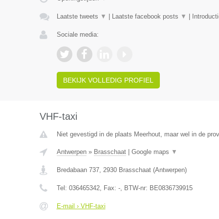
Laatste tweets
▼
|
Laatste facebook posts
▼
|
Introduct
Sociale media:
BEKIJK VOLLEDIG PROFIEL
VHF-taxi
Niet gevestigd in de plaats Meerhout, maar wel in de pro
Antwerpen
»
Brasschaat
|
Google maps
▼
Bredabaan 737
,
2930
Brasschaat
(
Antwerpen
)
Tel:
036465342
, Fax:
-
, BTW-nr:
BE0836739915
E-mail › VHF-taxi