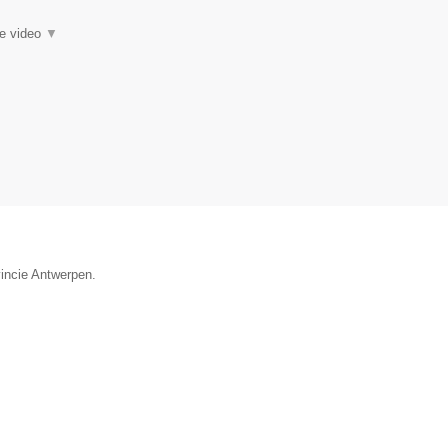
ie video
▼
vincie Antwerpen.