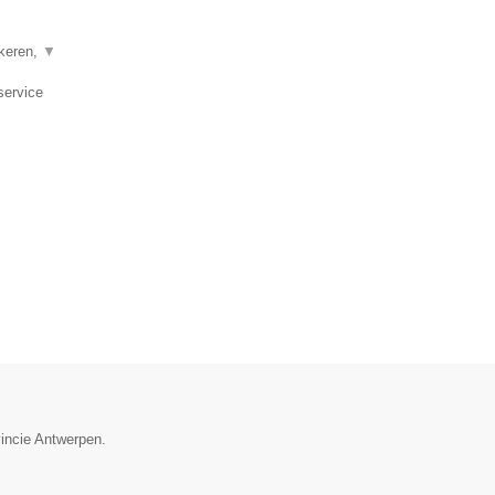
Ekeren,
▼
service
vincie Antwerpen.