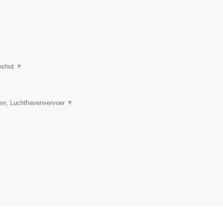
nshot
▼
en, Luchthavenvervoer
▼