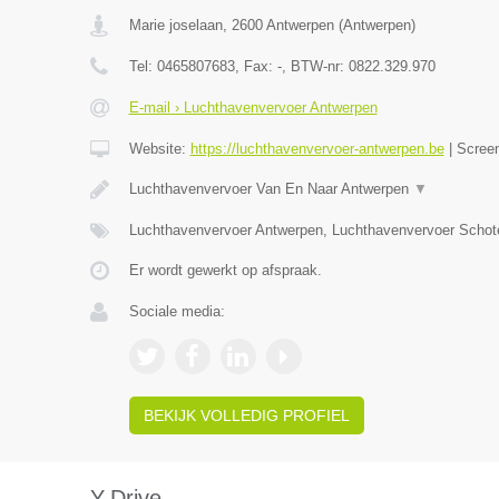
Marie joselaan
,
2600
Antwerpen
(
Antwerpen
)
Tel:
0465807683
, Fax:
-
, BTW-nr:
0822.329.970
E-mail › Luchthavenvervoer Antwerpen
Website:
https://luchthavenvervoer-antwerpen.be
|
Scree
Luchthavenvervoer Van En Naar Antwerpen
▼
Luchthavenvervoer Antwerpen, Luchthavenvervoer Schot
Er wordt gewerkt op afspraak.
Sociale media:
BEKIJK VOLLEDIG PROFIEL
Y-Drive