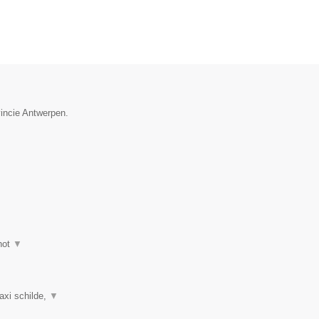
vincie Antwerpen.
hot
▼
taxi schilde,
▼