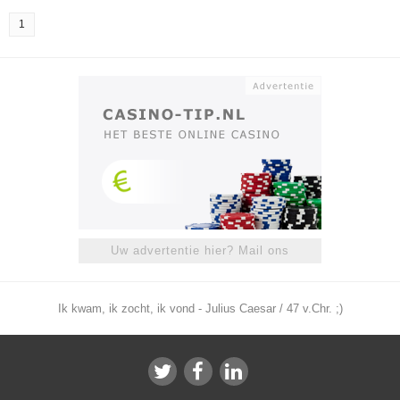
1
Uw advertentie hier? Mail ons
Ik kwam, ik zocht, ik vond - Julius Caesar / 47 v.Chr. ;)