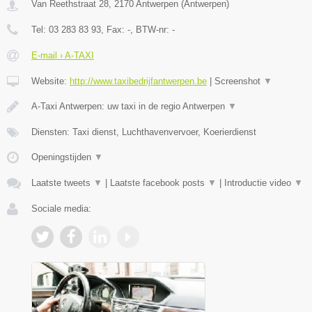
Van Reethstraat 28
,
2170
Antwerpen
(
Antwerpen
)
Tel:
03 283 83 93
, Fax:
-
, BTW-nr:
-
E-mail › A-TAXI
Website:
http://www.taxibedrijfantwerpen.be
|
Screenshot
▼
A-Taxi Antwerpen: uw taxi in de regio Antwerpen
▼
Diensten: Taxi dienst, Luchthavenvervoer, Koerierdienst
Openingstijden
▼
Laatste tweets
▼
|
Laatste facebook posts
▼
|
Introductie video
▼
Sociale media: