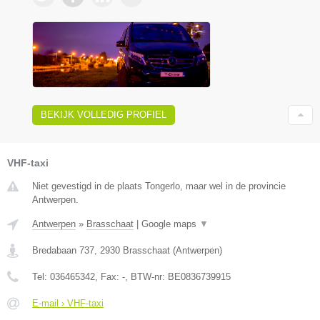
BEKIJK VOLLEDIG PROFIEL
VHF-taxi
Niet gevestigd in de plaats Tongerlo, maar wel in de provincie
Antwerpen.
Antwerpen
»
Brasschaat
|
Google maps
▼
Bredabaan 737
,
2930
Brasschaat
(
Antwerpen
)
Tel:
036465342
, Fax:
-
, BTW-nr:
BE0836739915
E-mail › VHF-taxi