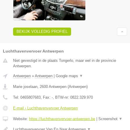
BEKIJK VOLLEDIG PROFIEL
Luchthavenvervoer Antwerpen
Niet gevestigd in de plaats Tongerlo, maar wel in de provincie
Antwerpen.
Antwerpen
»
Antwerpen
|
Google maps
▼
Marie joselaan
,
2600
Antwerpen
(
Antwerpen
)
Tel:
0465807683
, Fax:
-
, BTW-nr:
0822.329.970
E-mail › Luchthavenvervoer Antwerpen
Website:
https://luchthavenvervoer-antwerpen.be
|
Screenshot
▼
Luchthavenvervoer Van En Naar Antwerpen
▼