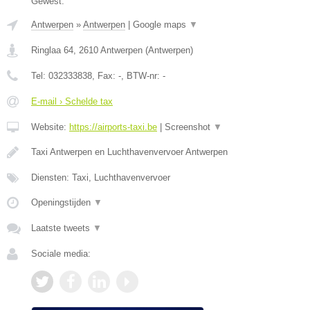
Gewest.
Antwerpen
»
Antwerpen
|
Google maps
▼
Ringlaa 64
,
2610
Antwerpen
(
Antwerpen
)
Tel:
032333838
, Fax:
-
, BTW-nr:
-
E-mail › Schelde tax
Website:
https://airports-taxi.be
|
Screenshot
▼
Taxi Antwerpen en Luchthavenvervoer Antwerpen
Diensten: Taxi, Luchthavenvervoer
Openingstijden
▼
Laatste tweets
▼
Sociale media: