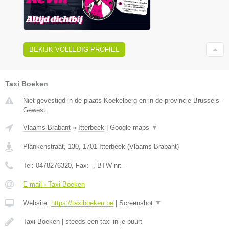
BEKIJK VOLLEDIG PROFIEL
Taxi Boeken
Niet gevestigd in de plaats Koekelberg en in de provincie Brussels-
Gewest.
Vlaams-Brabant
»
Itterbeek
|
Google maps
▼
Plankenstraat, 130
,
1701
Itterbeek
(
Vlaams-Brabant
)
Tel:
0478276320
, Fax:
-
, BTW-nr:
-
E-mail › Taxi Boeken
Website:
https://taxiboeken.be
|
Screenshot
▼
Taxi Boeken | steeds een taxi in je buurt