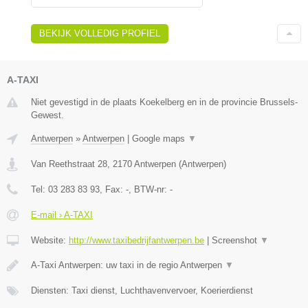
BEKIJK VOLLEDIG PROFIEL
A-TAXI
Niet gevestigd in de plaats Koekelberg en in de provincie Brussels-
Gewest.
Antwerpen
»
Antwerpen
|
Google maps
▼
Van Reethstraat 28
,
2170
Antwerpen
(
Antwerpen
)
Tel:
03 283 83 93
, Fax:
-
, BTW-nr:
-
E-mail › A-TAXI
Website:
http://www.taxibedrijfantwerpen.be
|
Screenshot
▼
A-Taxi Antwerpen: uw taxi in de regio Antwerpen
▼
Diensten: Taxi dienst, Luchthavenvervoer, Koerierdienst