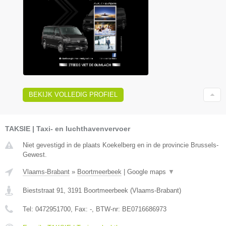
BEKIJK VOLLEDIG PROFIEL
TAKSIE | Taxi- en luchthavenvervoer
Niet gevestigd in de plaats Koekelberg en in de provincie Brussels-
Gewest.
Vlaams-Brabant
»
Boortmeerbeek
|
Google maps
▼
Bieststraat 91
,
3191
Boortmeerbeek
(
Vlaams-Brabant
)
Tel:
0472951700
, Fax:
-
, BTW-nr:
BE0716686973