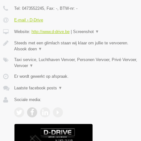
Tel:
0473552245
, Fax:
-
, BTW-nr:
-
E-mail › D-Drive
Website:
http://www.d-drive.be
|
Screenshot
▼
Steeds met een glimlach staan wij klaar om jullie te vervoeren.
Alsook doen
▼
Taxi service, Luchthaven Vervoer, Personen Vervoer, Privé Vervoer,
Vervoer
▼
Er wordt gewerkt op afspraak.
Laatste facebook posts
▼
Sociale media: