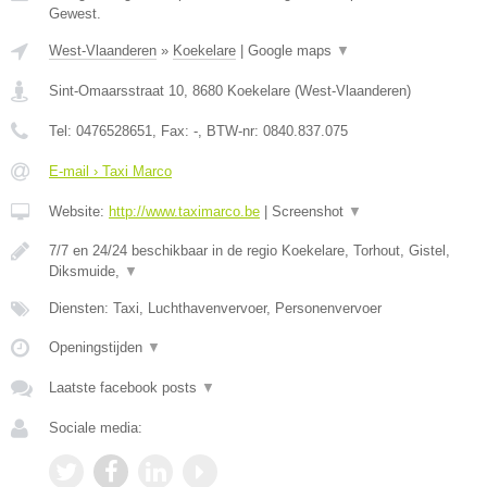
Gewest.
West-Vlaanderen
»
Koekelare
|
Google maps
▼
Sint-Omaarsstraat 10
,
8680
Koekelare
(
West-Vlaanderen
)
Tel:
0476528651
, Fax:
-
, BTW-nr:
0840.837.075
E-mail › Taxi Marco
Website:
http://www.taximarco.be
|
Screenshot
▼
7/7 en 24/24 beschikbaar in de regio Koekelare, Torhout, Gistel,
Diksmuide,
▼
Diensten: Taxi, Luchthavenvervoer, Personenvervoer
Openingstijden
▼
Laatste facebook posts
▼
Sociale media: