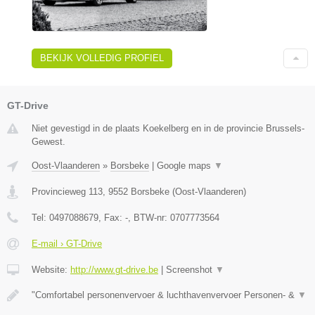
BEKIJK VOLLEDIG PROFIEL
GT-Drive
Niet gevestigd in de plaats Koekelberg en in de provincie Brussels-
Gewest.
Oost-Vlaanderen
»
Borsbeke
|
Google maps
▼
Provincieweg 113
,
9552
Borsbeke
(
Oost-Vlaanderen
)
Tel:
0497088679
, Fax:
-
, BTW-nr:
0707773564
E-mail › GT-Drive
Website:
http://www.gt-drive.be
|
Screenshot
▼
"Comfortabel personenvervoer & luchthavenvervoer Personen- &
▼