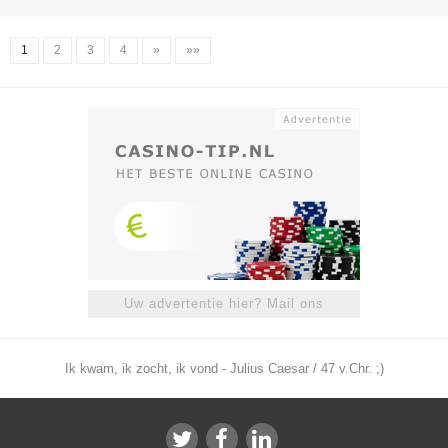
1
2
3
4
»
»»
Uw advertentie hier? Mail ons
Ik kwam, ik zocht, ik vond - Julius Caesar / 47 v.Chr. ;)