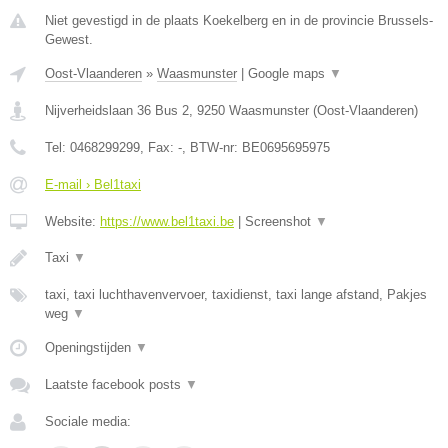
Niet gevestigd in de plaats Koekelberg en in de provincie Brussels-
Gewest.
Oost-Vlaanderen
»
Waasmunster
|
Google maps
▼
Nijverheidslaan 36 Bus 2
,
9250
Waasmunster
(
Oost-Vlaanderen
)
Tel:
0468299299
, Fax:
-
, BTW-nr:
BE0695695975
E-mail › Bel1taxi
Website:
https://www.bel1taxi.be
|
Screenshot
▼
Taxi
▼
taxi, taxi luchthavenvervoer, taxidienst, taxi lange afstand, Pakjes
weg
▼
Openingstijden
▼
Laatste facebook posts
▼
Sociale media: