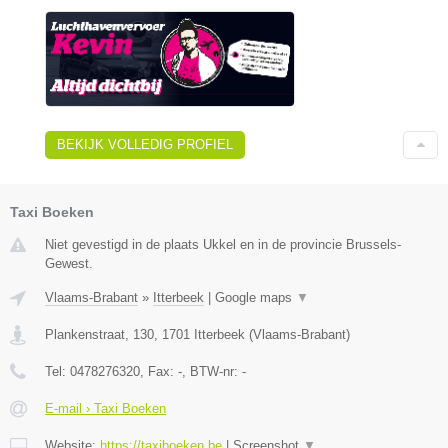
BEKIJK VOLLEDIG PROFIEL
Taxi Boeken
Niet gevestigd in de plaats Ukkel en in de provincie Brussels-
Gewest.
Vlaams-Brabant
»
Itterbeek
|
Google maps
▼
Plankenstraat, 130
,
1701
Itterbeek
(
Vlaams-Brabant
)
Tel:
0478276320
, Fax:
-
, BTW-nr:
-
E-mail › Taxi Boeken
Website:
https://taxiboeken.be
|
Screenshot
▼