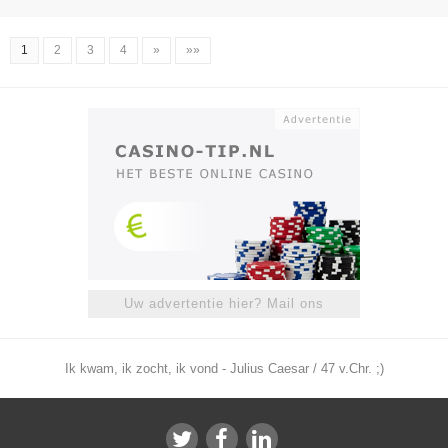
1
2
3
4
»
»»
Uw advertentie hier? Mail ons
Ik kwam, ik zocht, ik vond - Julius Caesar / 47 v.Chr. ;)