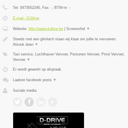
Tel:
0473552245
, Fax:
-
, BTW-nr:
-
E-mail › D-Drive
Website:
http://www.d-drive.be
|
Screenshot
▼
Steeds met een glimlach staan wij klaar om jullie te vervoeren.
Alsook doen
▼
Taxi service, Luchthaven Vervoer, Personen Vervoer, Privé Vervoer,
Vervoer
▼
Er wordt gewerkt op afspraak.
Laatste facebook posts
▼
Sociale media: