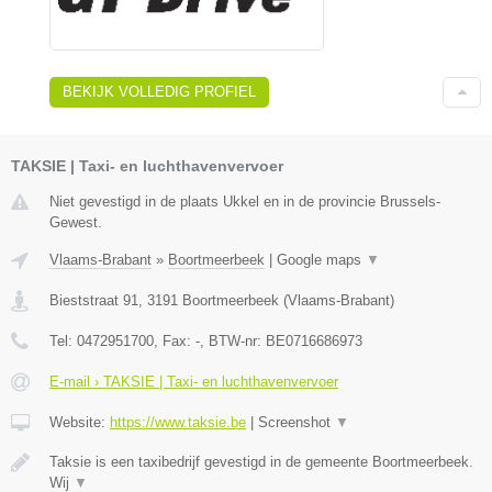
BEKIJK VOLLEDIG PROFIEL
TAKSIE | Taxi- en luchthavenvervoer
Niet gevestigd in de plaats Ukkel en in de provincie Brussels-
Gewest.
Vlaams-Brabant
»
Boortmeerbeek
|
Google maps
▼
Bieststraat 91
,
3191
Boortmeerbeek
(
Vlaams-Brabant
)
Tel:
0472951700
, Fax:
-
, BTW-nr:
BE0716686973
E-mail › TAKSIE | Taxi- en luchthavenvervoer
Website:
https://www.taksie.be
|
Screenshot
▼
Taksie is een taxibedrijf gevestigd in de gemeente Boortmeerbeek.
Wij
▼