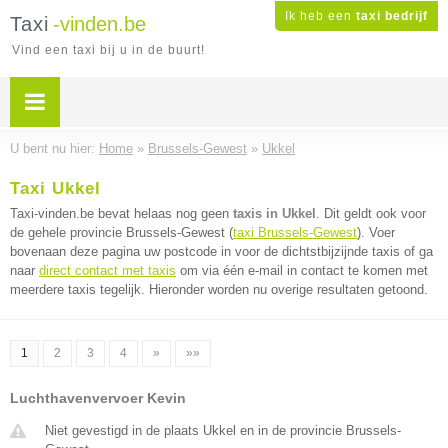
Ik heb een
taxi bedrijf
Taxi
-vinden.be
Vind een taxi bij u in de buurt!
U bent nu hier:
Home
»
Brussels-Gewest
»
Ukkel
Taxi Ukkel
Taxi-vinden.be bevat helaas nog geen
taxis in Ukkel
. Dit geldt ook voor
de gehele provincie Brussels-Gewest (
taxi Brussels-Gewest
). Voer
bovenaan deze pagina uw postcode in voor de dichtstbijzijnde taxis of ga
naar
direct contact met taxis
om via één e-mail in contact te komen met
meerdere taxis tegelijk. Hieronder worden nu overige resultaten getoond.
1
2
3
4
»
»»
Luchthavenvervoer Kevin
Niet gevestigd in de plaats Ukkel en in de provincie Brussels-