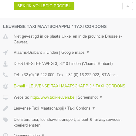
BEKIJK VOLLEDIG PROFIEL
LEUVENSE TAXI MAATSCHAPPIJ * TAXI CORDONS
Niet gevestigd in de plaats Ukkel en in de provincie Brussels-
Gewest.
Vlaams-Brabant
»
Linden
|
Google maps
▼
DIESTSESTEENWEG 3
,
3210
Linden
(
Vlaams-Brabant
)
Tel:
+32 (0) 16 222 000
, Fax:
+32 (0) 16 222 022
, BTW-nr:
-
E-mail › LEUVENSE TAXI MAATSCHAPPIJ * TAXI CORDONS
Website:
http://www.taxi-leuven.be
|
Screenshot
▼
Leuvense Taxi Maatschappij / Taxi Cordons
▼
Diensten: taxi, luchthaventransport, airport & railwayservices,
koerierdiensten
Openingstijden
▼