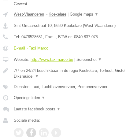
Gewest.
West-Vlaanderen
»
Koekelare
|
Google maps
▼
Sint-Omaarsstraat 10
,
8680
Koekelare
(
West-Vlaanderen
)
Tel:
0476528651
, Fax:
-
, BTW-nr:
0840.837.075
E-mail › Taxi Marco
Website:
http://www.taximarco.be
|
Screenshot
▼
7/7 en 24/24 beschikbaar in de regio Koekelare, Torhout, Gistel,
Diksmuide,
▼
Diensten: Taxi, Luchthavenvervoer, Personenvervoer
Openingstijden
▼
Laatste facebook posts
▼
Sociale media: