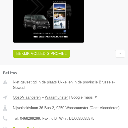
BEKIJK VOLLEDIG PROFIEL
Bel1taxi
Niet gevestigd in de plaats Ukkel en in de provincie Brussels-
Gewest.
Oost-Vlaanderen
»
Waasmunster
|
Google maps
▼
Nijverheidslaan 36 Bus 2
,
9250
Waasmunster
(
Oost-Vlaanderen
)
Tel:
0468299299
, Fax:
-
, BTW-nr:
BE0695695975