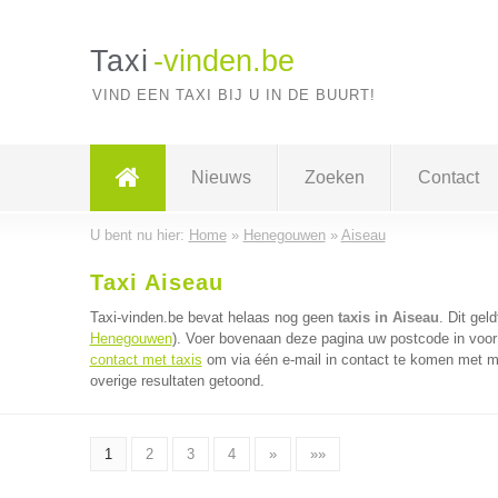
Taxi
-vinden.be
VIND EEN TAXI BIJ U IN DE BUURT!
Nieuws
Zoeken
Contact
U bent nu hier:
Home
»
Henegouwen
»
Aiseau
Taxi Aiseau
Taxi-vinden.be bevat helaas nog geen
taxis in Aiseau
. Dit gel
Henegouwen
). Voer bovenaan deze pagina uw postcode in voor d
contact met taxis
om via één e-mail in contact te komen met me
overige resultaten getoond.
1
2
3
4
»
»»