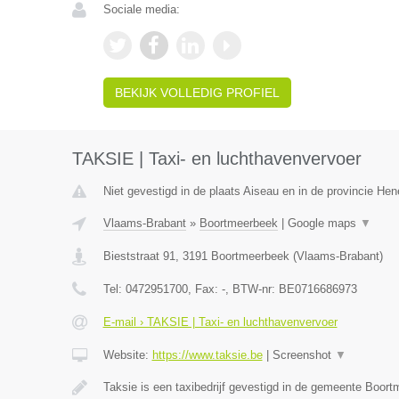
Sociale media:
BEKIJK VOLLEDIG PROFIEL
TAKSIE | Taxi- en luchthavenvervoer
Niet gevestigd in de plaats Aiseau en in de provincie He
Vlaams-Brabant
»
Boortmeerbeek
|
Google maps
▼
Bieststraat 91
,
3191
Boortmeerbeek
(
Vlaams-Brabant
)
Tel:
0472951700
, Fax:
-
, BTW-nr:
BE0716686973
E-mail › TAKSIE | Taxi- en luchthavenvervoer
Website:
https://www.taksie.be
|
Screenshot
▼
Taksie is een taxibedrijf gevestigd in de gemeente Boor