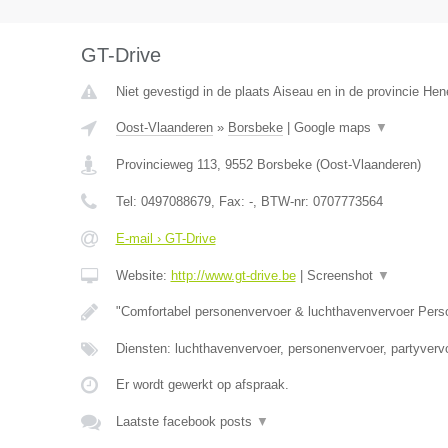
GT-Drive
Niet gevestigd in de plaats Aiseau en in de provincie He
Oost-Vlaanderen
»
Borsbeke
|
Google maps
▼
Provincieweg 113
,
9552
Borsbeke
(
Oost-Vlaanderen
)
Tel:
0497088679
, Fax:
-
, BTW-nr:
0707773564
E-mail › GT-Drive
Website:
http://www.gt-drive.be
|
Screenshot
▼
"Comfortabel personenvervoer & luchthavenvervoer Per
Diensten: luchthavenvervoer, personenvervoer, partyvervo
Er wordt gewerkt op afspraak.
Laatste facebook posts
▼