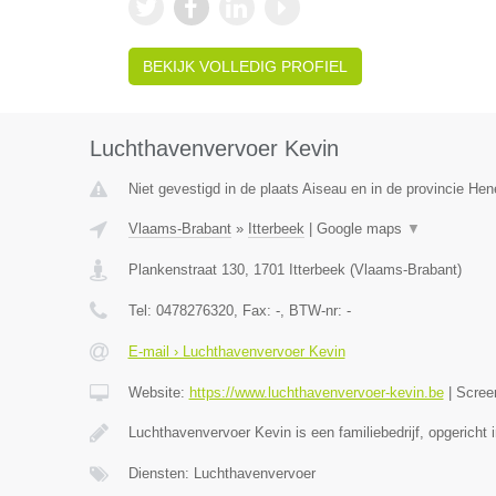
BEKIJK VOLLEDIG PROFIEL
Luchthavenvervoer Kevin
Niet gevestigd in de plaats Aiseau en in de provincie He
Vlaams-Brabant
»
Itterbeek
|
Google maps
▼
Plankenstraat 130
,
1701
Itterbeek
(
Vlaams-Brabant
)
Tel:
0478276320
, Fax:
-
, BTW-nr:
-
E-mail › Luchthavenvervoer Kevin
Website:
https://www.luchthavenvervoer-kevin.be
|
Scree
Luchthavenvervoer Kevin is een familiebedrijf, opgericht 
Diensten: Luchthavenvervoer