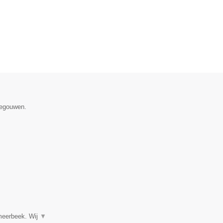
negouwen.
tmeerbeek. Wij
▼