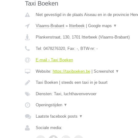
Taxi Boeken
Niet gevestigd in de plaats Aiseau en in de provincie He
Vlaams-Brabant
»
Itterbeek
|
Google maps
▼
Plankenstraat, 130
,
1701
Itterbeek
(
Vlaams-Brabant
)
Tel:
0478276320
, Fax:
-
, BTW-nr:
-
E-mail › Taxi Boeken
Website:
https://taxiboeken.be
|
Screenshot
▼
Taxi Boeken | steeds een taxi in je buurt
Diensten: Taxi, luchthavenvervoer
Openingstijden
▼
Laatste facebook posts
▼
Sociale media: