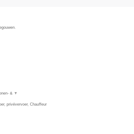
negouwen.
sonen- &
▼
er, privévervoer, Chauffeur