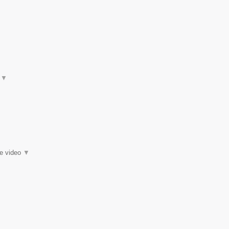
t
▼
ie video
▼