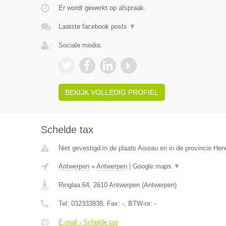
Er wordt gewerkt op afspraak.
Laatste facebook posts
▼
Sociale media:
BEKIJK VOLLEDIG PROFIEL
Schelde tax
Niet gevestigd in de plaats Aiseau en in de provincie He
Antwerpen
»
Antwerpen
|
Google maps
▼
Ringlaa 64
,
2610
Antwerpen
(
Antwerpen
)
Tel:
032333838
, Fax:
-
, BTW-nr:
-
E-mail › Schelde tax