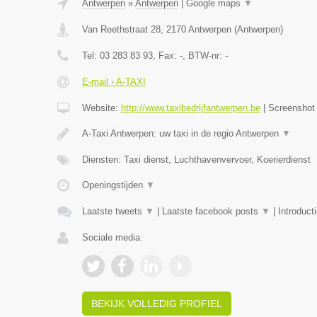
Antwerpen
»
Antwerpen
|
Google maps
▼
Van Reethstraat 28
,
2170
Antwerpen
(
Antwerpen
)
Tel:
03 283 83 93
, Fax:
-
, BTW-nr:
-
E-mail › A-TAXI
Website:
http://www.taxibedrijfantwerpen.be
|
Screensho
A-Taxi Antwerpen: uw taxi in de regio Antwerpen
▼
Diensten: Taxi dienst, Luchthavenvervoer, Koerierdienst
Openingstijden
▼
Laatste tweets
▼
|
Laatste facebook posts
▼
|
Introduct
Sociale media:
BEKIJK VOLLEDIG PROFIEL