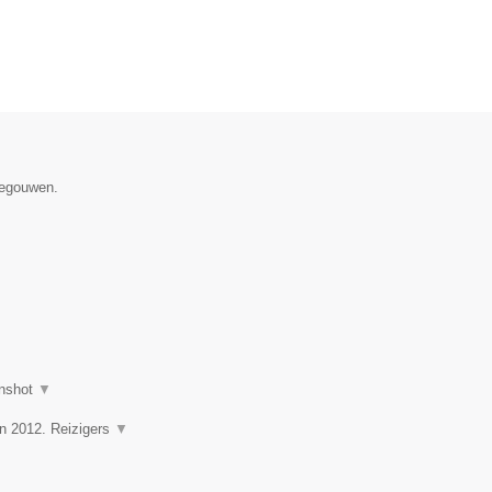
negouwen.
nshot
▼
in 2012. Reizigers
▼