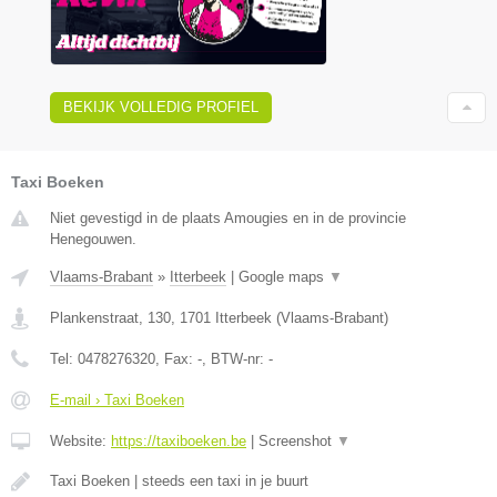
BEKIJK VOLLEDIG PROFIEL
Taxi Boeken
Niet gevestigd in de plaats Amougies en in de provincie
Henegouwen.
Vlaams-Brabant
»
Itterbeek
|
Google maps
▼
Plankenstraat, 130
,
1701
Itterbeek
(
Vlaams-Brabant
)
Tel:
0478276320
, Fax:
-
, BTW-nr:
-
E-mail › Taxi Boeken
Website:
https://taxiboeken.be
|
Screenshot
▼
Taxi Boeken | steeds een taxi in je buurt