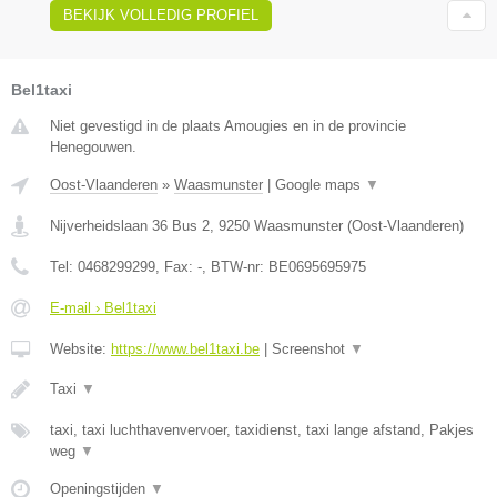
BEKIJK VOLLEDIG PROFIEL
Bel1taxi
Niet gevestigd in de plaats Amougies en in de provincie
Henegouwen.
Oost-Vlaanderen
»
Waasmunster
|
Google maps
▼
Nijverheidslaan 36 Bus 2
,
9250
Waasmunster
(
Oost-Vlaanderen
)
Tel:
0468299299
, Fax:
-
, BTW-nr:
BE0695695975
E-mail › Bel1taxi
Website:
https://www.bel1taxi.be
|
Screenshot
▼
Taxi
▼
taxi, taxi luchthavenvervoer, taxidienst, taxi lange afstand, Pakjes
weg
▼
Openingstijden
▼