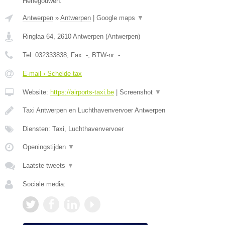
Henegouwen.
Antwerpen
»
Antwerpen
|
Google maps
▼
Ringlaa 64
,
2610
Antwerpen
(
Antwerpen
)
Tel:
032333838
, Fax:
-
, BTW-nr:
-
E-mail › Schelde tax
Website:
https://airports-taxi.be
|
Screenshot
▼
Taxi Antwerpen en Luchthavenvervoer Antwerpen
Diensten: Taxi, Luchthavenvervoer
Openingstijden
▼
Laatste tweets
▼
Sociale media: