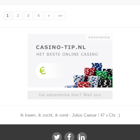
1
2
3
4
»
»»
Uw advertentie hier? Mail ons
Ik kwam, ik zocht, ik vond - Julius Caesar / 47 v.Chr. ;)