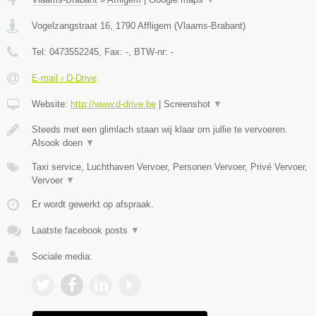
Vogelzangstraat 16
,
1790
Affligem
(
Vlaams-Brabant
)
Tel:
0473552245
, Fax:
-
, BTW-nr:
-
E-mail › D-Drive
Website:
http://www.d-drive.be
|
Screenshot
▼
Steeds met een glimlach staan wij klaar om jullie te vervoeren.
Alsook doen
▼
Taxi service, Luchthaven Vervoer, Personen Vervoer, Privé Vervoer,
Vervoer
▼
Er wordt gewerkt op afspraak.
Laatste facebook posts
▼
Sociale media: