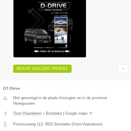
BEKIJK VOLLEDIG PROFIEL
GT-Drive
Niet gevestigd in de plaats Amougies en in de provincie
Henegouwen.
Oost-Vlaanderen
»
Borsbeke
|
Google maps
▼
Provincieweg 113
,
9552
Borsbeke
(
Oost-Vlaanderen
)