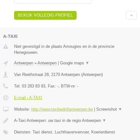
BEKIJK VOLLEDIG PROFIEL
A-TAXI
Niet gevestigd in de plaats Amougies en in de provincie
Henegouwen.
Antwerpen
»
Antwerpen
|
Google maps
▼
Van Reethstraat 28
,
2170
Antwerpen
(
Antwerpen
)
Tel:
03 283 83 93
, Fax:
-
, BTW-nr:
-
E-mail › A-TAXI
Website:
http://www.taxibedrijfantwerpen.be
|
Screenshot
▼
A-Taxi Antwerpen: uw taxi in de regio Antwerpen
▼
Diensten: Taxi dienst, Luchthavenvervoer, Koerierdienst