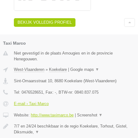
BEKIJK VOLLEDIG PROFIEL
Taxi Marco
Niet gevestigd in de plaats Amougies en in de provincie
Henegouwen.
West-Vlaanderen
»
Koekelare
|
Google maps
▼
Sint-Omaarsstraat 10
,
8680
Koekelare
(
West-Vlaanderen
)
Tel:
0476528651
, Fax:
-
, BTW-nr:
0840.837.075
E-mail › Taxi Marco
Website:
http://www.taximarco.be
|
Screenshot
▼
7/7 en 24/24 beschikbaar in de regio Koekelare, Torhout, Gistel,
Diksmuide,
▼