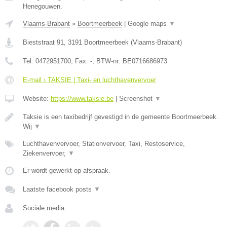
Henegouwen.
Vlaams-Brabant
»
Boortmeerbeek
|
Google maps
▼
Bieststraat 91
,
3191
Boortmeerbeek
(
Vlaams-Brabant
)
Tel:
0472951700
, Fax:
-
, BTW-nr:
BE0716686973
E-mail › TAKSIE | Taxi- en luchthavenvervoer
Website:
https://www.taksie.be
|
Screenshot
▼
Taksie is een taxibedrijf gevestigd in de gemeente Boortmeerbeek.
Wij
▼
Luchthavenvervoer, Stationvervoer, Taxi, Restoservice,
Ziekenvervoer,
▼
Er wordt gewerkt op afspraak.
Laatste facebook posts
▼
Sociale media: