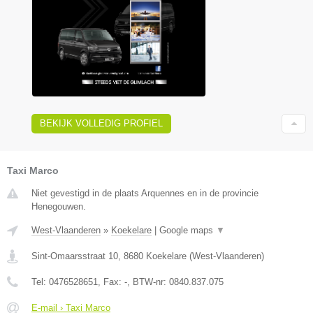
BEKIJK VOLLEDIG PROFIEL
Taxi Marco
Niet gevestigd in de plaats Arquennes en in de provincie
Henegouwen.
West-Vlaanderen
»
Koekelare
|
Google maps
▼
Sint-Omaarsstraat 10
,
8680
Koekelare
(
West-Vlaanderen
)
Tel:
0476528651
, Fax:
-
, BTW-nr:
0840.837.075
E-mail › Taxi Marco