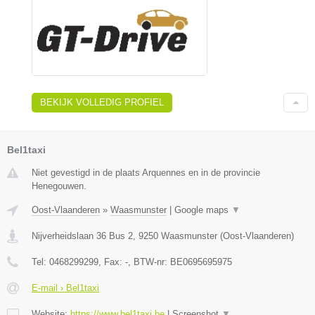
BEKIJK VOLLEDIG PROFIEL
Bel1taxi
Niet gevestigd in de plaats Arquennes en in de provincie
Henegouwen.
Oost-Vlaanderen
»
Waasmunster
|
Google maps
▼
Nijverheidslaan 36 Bus 2
,
9250
Waasmunster
(
Oost-Vlaanderen
)
Tel:
0468299299
, Fax:
-
, BTW-nr:
BE0695695975
E-mail › Bel1taxi
Website:
https://www.bel1taxi.be
|
Screenshot
▼