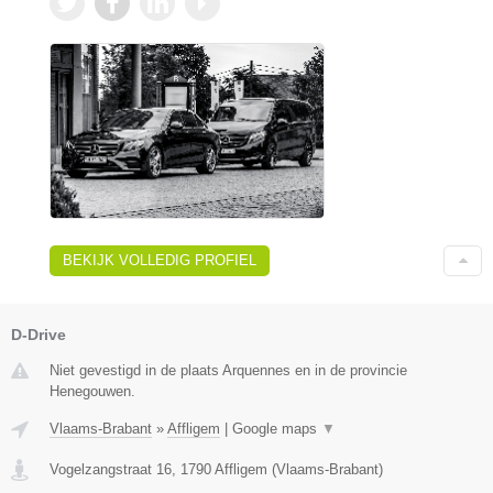
BEKIJK VOLLEDIG PROFIEL
D-Drive
Niet gevestigd in de plaats Arquennes en in de provincie
Henegouwen.
Vlaams-Brabant
»
Affligem
|
Google maps
▼
Vogelzangstraat 16
,
1790
Affligem
(
Vlaams-Brabant
)