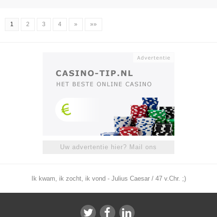
1
2
3
4
»
»»
Uw advertentie hier? Mail ons
Ik kwam, ik zocht, ik vond - Julius Caesar / 47 v.Chr. ;)