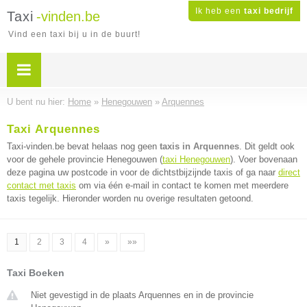
Ik heb een
taxi bedrijf
Taxi
-vinden.be
Vind een taxi bij u in de buurt!
U bent nu hier:
Home
»
Henegouwen
»
Arquennes
Taxi Arquennes
Taxi-vinden.be bevat helaas nog geen
taxis in Arquennes
. Dit geldt ook
voor de gehele provincie Henegouwen (
taxi Henegouwen
). Voer bovenaan
deze pagina uw postcode in voor de dichtstbijzijnde taxis of ga naar
direct
contact met taxis
om via één e-mail in contact te komen met meerdere
taxis tegelijk. Hieronder worden nu overige resultaten getoond.
1
2
3
4
»
»»
Taxi Boeken
Niet gevestigd in de plaats Arquennes en in de provincie