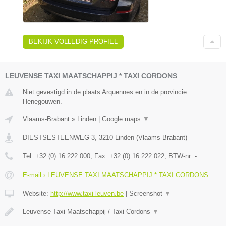
BEKIJK VOLLEDIG PROFIEL
LEUVENSE TAXI MAATSCHAPPIJ * TAXI CORDONS
Niet gevestigd in de plaats Arquennes en in de provincie
Henegouwen.
Vlaams-Brabant
»
Linden
|
Google maps
▼
DIESTSESTEENWEG 3
,
3210
Linden
(
Vlaams-Brabant
)
Tel:
+32 (0) 16 222 000
, Fax:
+32 (0) 16 222 022
, BTW-nr:
-
E-mail › LEUVENSE TAXI MAATSCHAPPIJ * TAXI CORDONS
Website:
http://www.taxi-leuven.be
|
Screenshot
▼
Leuvense Taxi Maatschappij / Taxi Cordons
▼