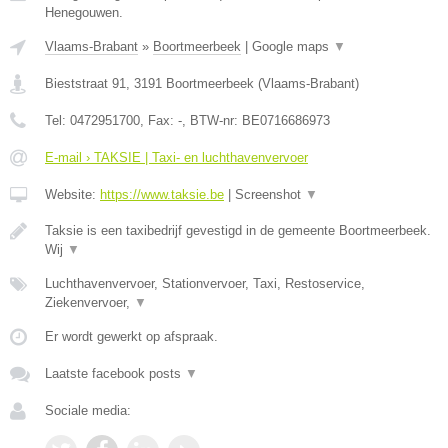
Henegouwen.
Vlaams-Brabant
»
Boortmeerbeek
|
Google maps
▼
Bieststraat 91
,
3191
Boortmeerbeek
(
Vlaams-Brabant
)
Tel:
0472951700
, Fax:
-
, BTW-nr:
BE0716686973
E-mail › TAKSIE | Taxi- en luchthavenvervoer
Website:
https://www.taksie.be
|
Screenshot
▼
Taksie is een taxibedrijf gevestigd in de gemeente Boortmeerbeek.
Wij
▼
Luchthavenvervoer, Stationvervoer, Taxi, Restoservice,
Ziekenvervoer,
▼
Er wordt gewerkt op afspraak.
Laatste facebook posts
▼
Sociale media: