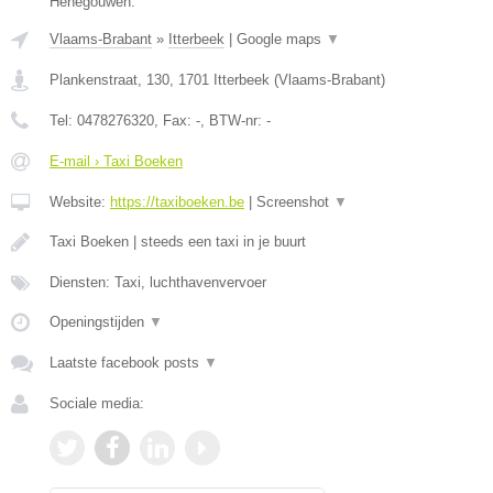
Henegouwen.
Vlaams-Brabant
»
Itterbeek
|
Google maps
▼
Plankenstraat, 130
,
1701
Itterbeek
(
Vlaams-Brabant
)
Tel:
0478276320
, Fax:
-
, BTW-nr:
-
E-mail › Taxi Boeken
Website:
https://taxiboeken.be
|
Screenshot
▼
Taxi Boeken | steeds een taxi in je buurt
Diensten: Taxi, luchthavenvervoer
Openingstijden
▼
Laatste facebook posts
▼
Sociale media: