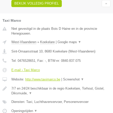
BEKIJK VOLLEDIG PROFIEL
Taxi Marco
Niet gevestigd in de plaats Bois D Haine en in de provincie
Henegouwen.
West-Vlaanderen
»
Koekelare
|
Google maps
▼
Sint-Omaarsstraat 10
,
8680
Koekelare
(
West-Vlaanderen
)
Tel:
0476528651
, Fax:
-
, BTW-nr:
0840.837.075
E-mail › Taxi Marco
Website:
http://www.taximarco.be
|
Screenshot
▼
7/7 en 24/24 beschikbaar in de regio Koekelare, Torhout, Gistel,
Diksmuide,
▼
Diensten: Taxi, Luchthavenvervoer, Personenvervoer
Openingstijden
▼