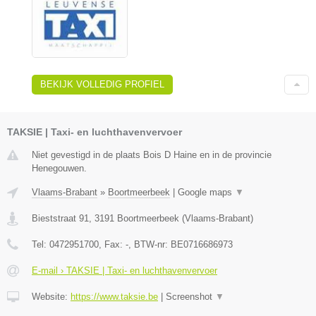
BEKIJK VOLLEDIG PROFIEL
TAKSIE | Taxi- en luchthavenvervoer
Niet gevestigd in de plaats Bois D Haine en in de provincie
Henegouwen.
Vlaams-Brabant
»
Boortmeerbeek
|
Google maps
▼
Bieststraat 91
,
3191
Boortmeerbeek
(
Vlaams-Brabant
)
Tel:
0472951700
, Fax:
-
, BTW-nr:
BE0716686973
E-mail › TAKSIE | Taxi- en luchthavenvervoer
Website:
https://www.taksie.be
|
Screenshot
▼