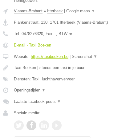
Henegouwen.
Vlaams-Brabant
»
Itterbeek
|
Google maps
▼
Plankenstraat, 130
,
1701
Itterbeek
(
Vlaams-Brabant
)
Tel:
0478276320
, Fax:
-
, BTW-nr:
-
E-mail › Taxi Boeken
Website:
https://taxiboeken.be
|
Screenshot
▼
Taxi Boeken | steeds een taxi in je buurt
Diensten: Taxi, luchthavenvervoer
Openingstijden
▼
Laatste facebook posts
▼
Sociale media: