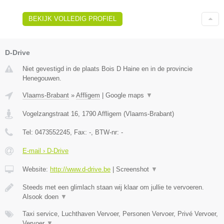
BEKIJK VOLLEDIG PROFIEL
D-Drive
Niet gevestigd in de plaats Bois D Haine en in de provincie
Henegouwen.
Vlaams-Brabant
»
Affligem
|
Google maps
▼
Vogelzangstraat 16
,
1790
Affligem
(
Vlaams-Brabant
)
Tel:
0473552245
, Fax:
-
, BTW-nr:
-
E-mail › D-Drive
Website:
http://www.d-drive.be
|
Screenshot
▼
Steeds met een glimlach staan wij klaar om jullie te vervoeren.
Alsook doen
▼
Taxi service, Luchthaven Vervoer, Personen Vervoer, Privé Vervoer,
Vervoer
▼