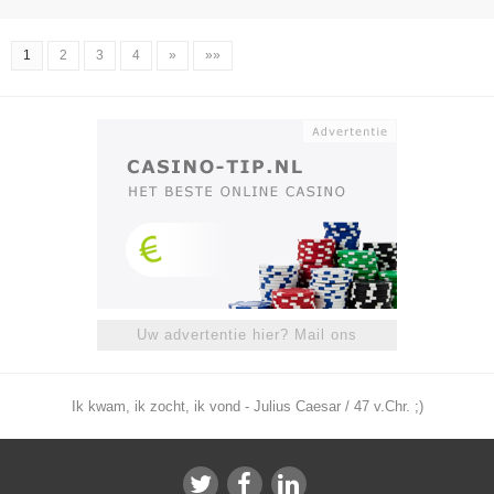
1
2
3
4
»
»»
Uw advertentie hier? Mail ons
Ik kwam, ik zocht, ik vond - Julius Caesar / 47 v.Chr. ;)