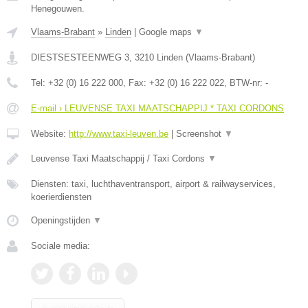
Henegouwen.
Vlaams-Brabant
»
Linden
|
Google maps
▼
DIESTSESTEENWEG 3
,
3210
Linden
(
Vlaams-Brabant
)
Tel:
+32 (0) 16 222 000
, Fax:
+32 (0) 16 222 022
, BTW-nr:
-
E-mail › LEUVENSE TAXI MAATSCHAPPIJ * TAXI CORDONS
Website:
http://www.taxi-leuven.be
|
Screenshot
▼
Leuvense Taxi Maatschappij / Taxi Cordons
▼
Diensten: taxi, luchthaventransport, airport & railwayservices,
koerierdiensten
Openingstijden
▼
Sociale media: