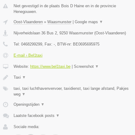
Niet gevestigd in de plaats Bois D Haine en in de provincie
Henegouwen.
Oost-Vlaanderen
»
Waasmunster
|
Google maps
▼
Nijverheidslaan 36 Bus 2
,
9250
Waasmunster
(
Oost-Vlaanderen
)
Tel:
0468299299
, Fax:
-
, BTW-nr:
BE0695695975
E-mail › Bel1taxi
Website:
https://www.bel1taxi.be
|
Screenshot
▼
Taxi
▼
taxi, taxi luchthavenvervoer, taxidienst, taxi lange afstand, Pakjes
weg
▼
Openingstijden
▼
Laatste facebook posts
▼
Sociale media: