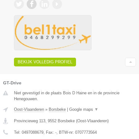
BEKIJK VOLLEDIG PROFIEL
GT-Drive
Niet gevestigd in de plaats Bois D Haine en in de provincie
Henegouwen.
Oost-Vlaanderen
»
Borsbeke
|
Google maps
▼
Provincieweg 113
,
9552
Borsbeke
(
Oost-Vlaanderen
)
Tel:
0497088679
, Fax:
-
, BTW-nr:
0707773564