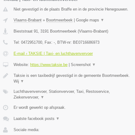
Niet gevestigd in de plaats Braffe en in de provincie Henegouwen.
Vlaams-Brabant
»
Boortmeerbeek
|
Google maps
▼
Bieststraat 91
,
3191
Boortmeerbeek
(
Vlaams-Brabant
)
Tel:
0472951700
, Fax:
-
, BTW-nr:
BE0716686973
E-mail › TAKSIE | Taxi- en luchthavenvervoer
Website:
https://www.taksie.be
|
Screenshot
▼
Taksie is een taxibedrijf gevestigd in de gemeente Boortmeerbeek.
Wij
▼
Luchthavenvervoer, Stationvervoer, Taxi, Restoservice,
Ziekenvervoer,
▼
Er wordt gewerkt op afspraak.
Laatste facebook posts
▼
Sociale media: