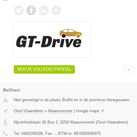
BEKIJK VOLLEDIG PROFIEL
Bel1taxi
Niet gevestigd in de plaats Braffe en in de provincie Henegouwen.
Oost-Vlaanderen
»
Waasmunster
|
Google maps
▼
Nijverheidslaan 36 Bus 2
,
9250
Waasmunster
(
Oost-Vlaanderen
)
Tel:
0468299299
, Fax:
-
, BTW-nr:
BE0695695975