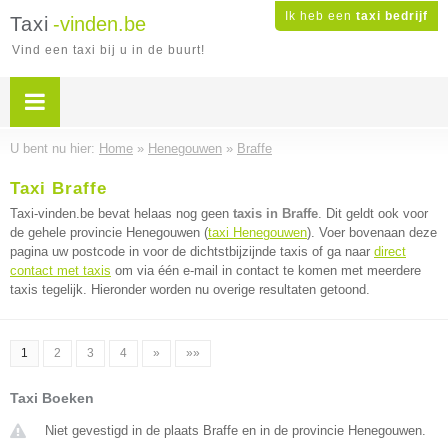
Ik heb een
taxi bedrijf
Taxi
-vinden.be
Vind een taxi bij u in de buurt!
U bent nu hier:
Home
»
Henegouwen
»
Braffe
Taxi Braffe
Taxi-vinden.be bevat helaas nog geen
taxis in Braffe
. Dit geldt ook voor
de gehele provincie Henegouwen (
taxi Henegouwen
). Voer bovenaan deze
pagina uw postcode in voor de dichtstbijzijnde taxis of ga naar
direct
contact met taxis
om via één e-mail in contact te komen met meerdere
taxis tegelijk. Hieronder worden nu overige resultaten getoond.
1
2
3
4
»
»»
Taxi Boeken
Niet gevestigd in de plaats Braffe en in de provincie Henegouwen.