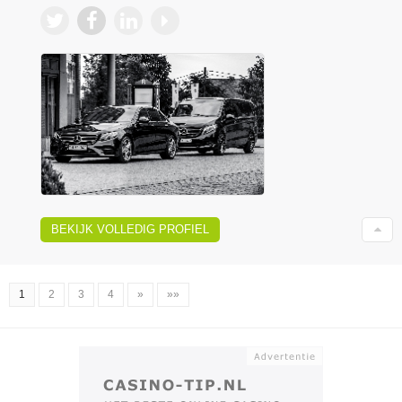
BEKIJK VOLLEDIG PROFIEL
1
2
3
4
»
»»