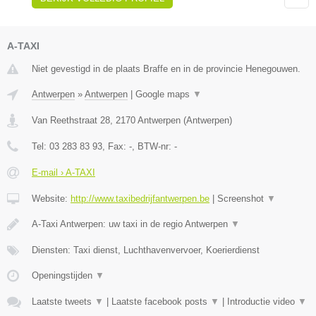
A-TAXI
Niet gevestigd in de plaats Braffe en in de provincie Henegouwen.
Antwerpen
»
Antwerpen
|
Google maps
▼
Van Reethstraat 28
,
2170
Antwerpen
(
Antwerpen
)
Tel:
03 283 83 93
, Fax:
-
, BTW-nr:
-
E-mail › A-TAXI
Website:
http://www.taxibedrijfantwerpen.be
|
Screenshot
▼
A-Taxi Antwerpen: uw taxi in de regio Antwerpen
▼
Diensten: Taxi dienst, Luchthavenvervoer, Koerierdienst
Openingstijden
▼
Laatste tweets
▼
|
Laatste facebook posts
▼
|
Introductie video
▼