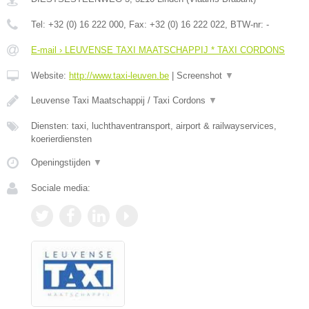
Tel:
+32 (0) 16 222 000
, Fax:
+32 (0) 16 222 022
, BTW-nr:
-
E-mail › LEUVENSE TAXI MAATSCHAPPIJ * TAXI CORDONS
Website:
http://www.taxi-leuven.be
|
Screenshot
▼
Leuvense Taxi Maatschappij / Taxi Cordons
▼
Diensten: taxi, luchthaventransport, airport & railwayservices,
koerierdiensten
Openingstijden
▼
Sociale media: