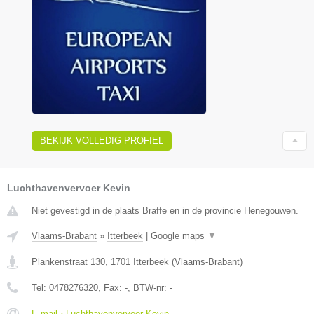
BEKIJK VOLLEDIG PROFIEL
Luchthavenvervoer Kevin
Niet gevestigd in de plaats Braffe en in de provincie Henegouwen.
Vlaams-Brabant
»
Itterbeek
|
Google maps
▼
Plankenstraat 130
,
1701
Itterbeek
(
Vlaams-Brabant
)
Tel:
0478276320
, Fax:
-
, BTW-nr:
-
E-mail › Luchthavenvervoer Kevin