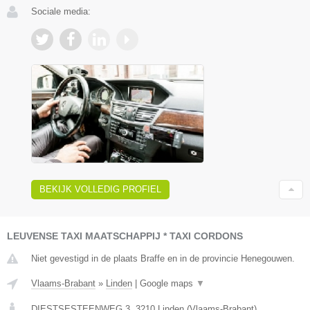
Sociale media:
BEKIJK VOLLEDIG PROFIEL
LEUVENSE TAXI MAATSCHAPPIJ * TAXI CORDONS
Niet gevestigd in de plaats Braffe en in de provincie Henegouwen.
Vlaams-Brabant
»
Linden
|
Google maps
▼
DIESTSESTEENWEG 3
,
3210
Linden
(
Vlaams-Brabant
)