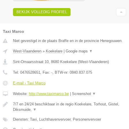
BEKIJK VOLLEDIG PROFIEL
Taxi Marco
Niet gevestigd in de plaats Braffe en in de provincie Henegouwen.
West-Vlaanderen
»
Koekelare
|
Google maps
▼
Sint-Omaarsstraat 10
,
8680
Koekelare
(
West-Vlaanderen
)
Tel:
0476528651
, Fax:
-
, BTW-nr:
0840.837.075
E-mail › Taxi Marco
Website:
http://www.taximarco.be
|
Screenshot
▼
7/7 en 24/24 beschikbaar in de regio Koekelare, Torhout, Gistel,
Diksmuide,
▼
Diensten: Taxi, Luchthavenvervoer, Personenvervoer