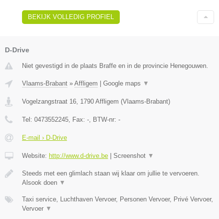
BEKIJK VOLLEDIG PROFIEL
D-Drive
Niet gevestigd in de plaats Braffe en in de provincie Henegouwen.
Vlaams-Brabant
»
Affligem
|
Google maps
▼
Vogelzangstraat 16
,
1790
Affligem
(
Vlaams-Brabant
)
Tel:
0473552245
, Fax:
-
, BTW-nr:
-
E-mail › D-Drive
Website:
http://www.d-drive.be
|
Screenshot
▼
Steeds met een glimlach staan wij klaar om jullie te vervoeren.
Alsook doen
▼
Taxi service, Luchthaven Vervoer, Personen Vervoer, Privé Vervoer,
Vervoer
▼