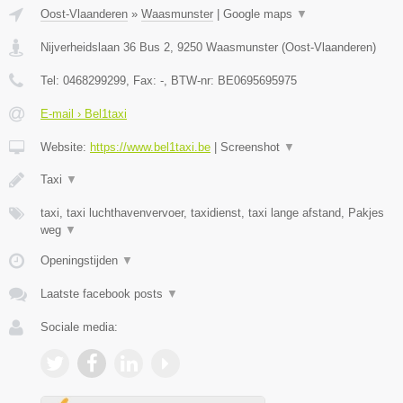
Oost-Vlaanderen
»
Waasmunster
|
Google maps
▼
Nijverheidslaan 36 Bus 2
,
9250
Waasmunster
(
Oost-Vlaanderen
)
Tel:
0468299299
, Fax:
-
, BTW-nr:
BE0695695975
E-mail › Bel1taxi
Website:
https://www.bel1taxi.be
|
Screenshot
▼
Taxi
▼
taxi, taxi luchthavenvervoer, taxidienst, taxi lange afstand, Pakjes
weg
▼
Openingstijden
▼
Laatste facebook posts
▼
Sociale media: