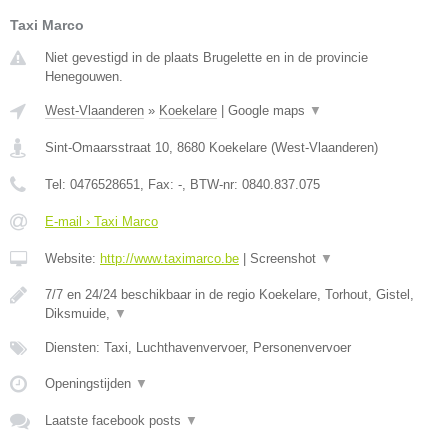
Taxi Marco
Niet gevestigd in de plaats Brugelette en in de provincie
Henegouwen.
West-Vlaanderen
»
Koekelare
|
Google maps
▼
Sint-Omaarsstraat 10
,
8680
Koekelare
(
West-Vlaanderen
)
Tel:
0476528651
, Fax:
-
, BTW-nr:
0840.837.075
E-mail › Taxi Marco
Website:
http://www.taximarco.be
|
Screenshot
▼
7/7 en 24/24 beschikbaar in de regio Koekelare, Torhout, Gistel,
Diksmuide,
▼
Diensten: Taxi, Luchthavenvervoer, Personenvervoer
Openingstijden
▼
Laatste facebook posts
▼