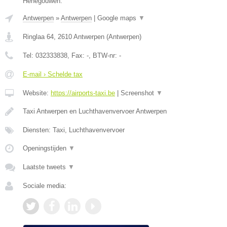
Henegouwen.
Antwerpen
»
Antwerpen
|
Google maps
▼
Ringlaa 64
,
2610
Antwerpen
(
Antwerpen
)
Tel:
032333838
, Fax:
-
, BTW-nr:
-
E-mail › Schelde tax
Website:
https://airports-taxi.be
|
Screenshot
▼
Taxi Antwerpen en Luchthavenvervoer Antwerpen
Diensten: Taxi, Luchthavenvervoer
Openingstijden
▼
Laatste tweets
▼
Sociale media: