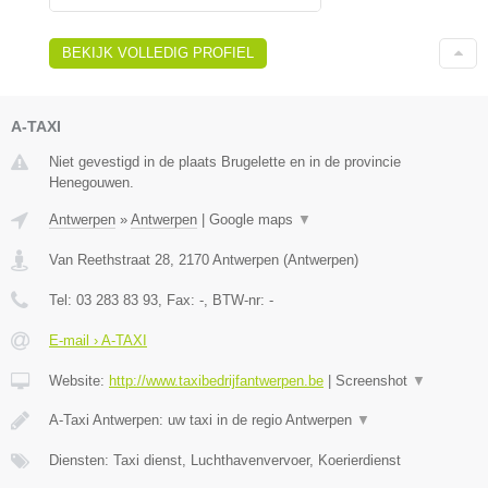
BEKIJK VOLLEDIG PROFIEL
A-TAXI
Niet gevestigd in de plaats Brugelette en in de provincie
Henegouwen.
Antwerpen
»
Antwerpen
|
Google maps
▼
Van Reethstraat 28
,
2170
Antwerpen
(
Antwerpen
)
Tel:
03 283 83 93
, Fax:
-
, BTW-nr:
-
E-mail › A-TAXI
Website:
http://www.taxibedrijfantwerpen.be
|
Screenshot
▼
A-Taxi Antwerpen: uw taxi in de regio Antwerpen
▼
Diensten: Taxi dienst, Luchthavenvervoer, Koerierdienst