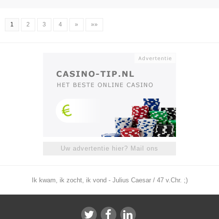
1
2
3
4
»
»»
Uw advertentie hier? Mail ons
Ik kwam, ik zocht, ik vond - Julius Caesar / 47 v.Chr. ;)