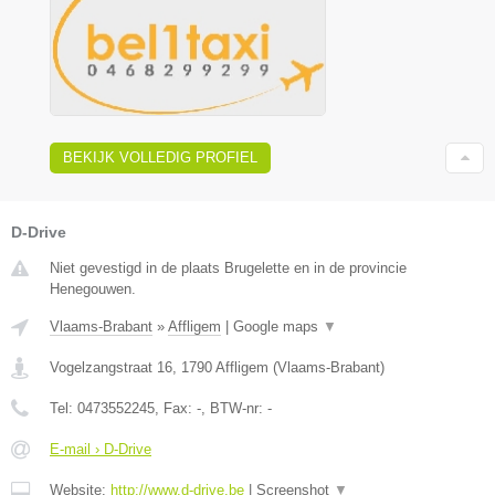
BEKIJK VOLLEDIG PROFIEL
D-Drive
Niet gevestigd in de plaats Brugelette en in de provincie
Henegouwen.
Vlaams-Brabant
»
Affligem
|
Google maps
▼
Vogelzangstraat 16
,
1790
Affligem
(
Vlaams-Brabant
)
Tel:
0473552245
, Fax:
-
, BTW-nr:
-
E-mail › D-Drive
Website:
http://www.d-drive.be
|
Screenshot
▼