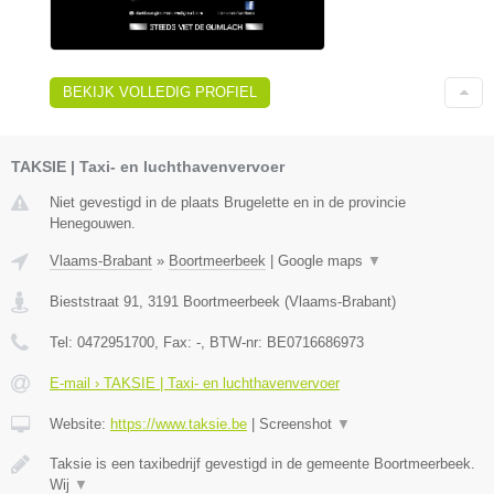
BEKIJK VOLLEDIG PROFIEL
TAKSIE | Taxi- en luchthavenvervoer
Niet gevestigd in de plaats Brugelette en in de provincie
Henegouwen.
Vlaams-Brabant
»
Boortmeerbeek
|
Google maps
▼
Bieststraat 91
,
3191
Boortmeerbeek
(
Vlaams-Brabant
)
Tel:
0472951700
, Fax:
-
, BTW-nr:
BE0716686973
E-mail › TAKSIE | Taxi- en luchthavenvervoer
Website:
https://www.taksie.be
|
Screenshot
▼
Taksie is een taxibedrijf gevestigd in de gemeente Boortmeerbeek.
Wij
▼