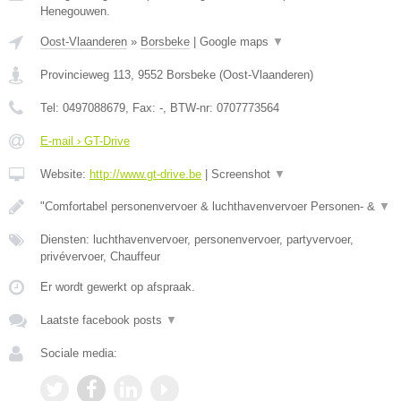
Henegouwen.
Oost-Vlaanderen
»
Borsbeke
|
Google maps
▼
Provincieweg 113
,
9552
Borsbeke
(
Oost-Vlaanderen
)
Tel:
0497088679
, Fax:
-
, BTW-nr:
0707773564
E-mail › GT-Drive
Website:
http://www.gt-drive.be
|
Screenshot
▼
"Comfortabel personenvervoer & luchthavenvervoer Personen- &
▼
Diensten: luchthavenvervoer, personenvervoer, partyvervoer,
privévervoer, Chauffeur
Er wordt gewerkt op afspraak.
Laatste facebook posts
▼
Sociale media: