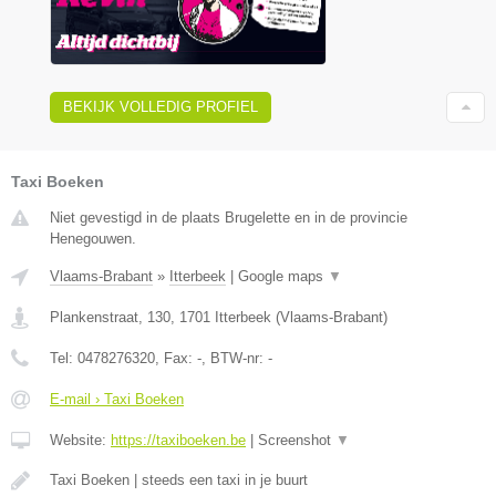
BEKIJK VOLLEDIG PROFIEL
Taxi Boeken
Niet gevestigd in de plaats Brugelette en in de provincie
Henegouwen.
Vlaams-Brabant
»
Itterbeek
|
Google maps
▼
Plankenstraat, 130
,
1701
Itterbeek
(
Vlaams-Brabant
)
Tel:
0478276320
, Fax:
-
, BTW-nr:
-
E-mail › Taxi Boeken
Website:
https://taxiboeken.be
|
Screenshot
▼
Taxi Boeken | steeds een taxi in je buurt