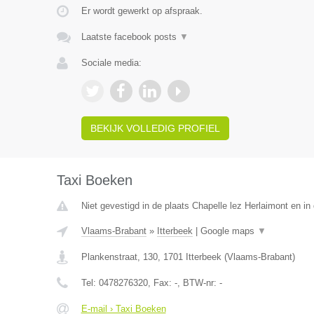
Er wordt gewerkt op afspraak.
Laatste facebook posts
▼
Sociale media:
BEKIJK VOLLEDIG PROFIEL
Taxi Boeken
Niet gevestigd in de plaats Chapelle lez Herlaimont en i
Vlaams-Brabant
»
Itterbeek
|
Google maps
▼
Plankenstraat, 130
,
1701
Itterbeek
(
Vlaams-Brabant
)
Tel:
0478276320
, Fax:
-
, BTW-nr:
-
E-mail › Taxi Boeken