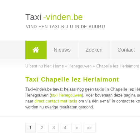
Taxi
-vinden.be
VIND EEN TAXI BIJ U IN DE BUURT!
Nieuws
Zoeken
Contact
U bent nu hier:
Home
»
Henegouwen
»
Chapelle lez Herlaimont
Taxi Chapelle lez Herlaimont
Taxi-vinden.be bevat helaas nog geen
taxis in Chapelle lez H
Henegouwen (
taxi Henegouwen
). Voer bovenaan deze pagina uw 
naar
direct contact met taxis
om via één e-mail in contact te ko
worden nu overige resultaten getoond.
1
2
3
4
»
»»