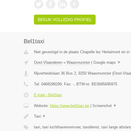
BEKIJK VOLLEDIG PROFIEL
Bel1taxi
Niet gevestigd in de plaats Chapelle lez Herlaimont en i
Oost-Vlaanderen
»
Waasmunster
|
Google maps
▼
Nijverheidslaan 36 Bus 2
,
9250
Waasmunster
(
Oost-Vlaa
Tel:
0468299299
, Fax:
-
, BTW-nr:
BE0695695975
E-mail › Bel1taxi
Website:
https://www.bel1taxi.be
|
Screenshot
▼
Taxi
▼
taxi, taxi luchthavenvervoer, taxidienst, taxi lange afst