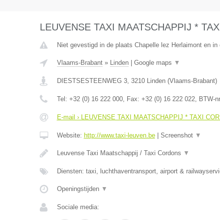
LEUVENSE TAXI MAATSCHAPPIJ * TA
Niet gevestigd in de plaats Chapelle lez Herlaimont en i
Vlaams-Brabant
»
Linden
|
Google maps
▼
DIESTSESTEENWEG 3
,
3210
Linden
(
Vlaams-Brabant
)
Tel:
+32 (0) 16 222 000
, Fax:
+32 (0) 16 222 022
, BTW-n
E-mail › LEUVENSE TAXI MAATSCHAPPIJ * TAXI CO
Website:
http://www.taxi-leuven.be
|
Screenshot
▼
Leuvense Taxi Maatschappij / Taxi Cordons
▼
Diensten: taxi, luchthaventransport, airport & railwayserv
Openingstijden
▼
Sociale media: