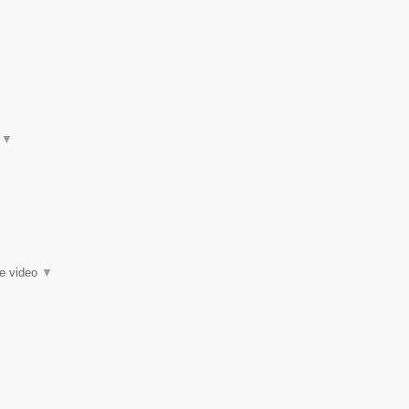
t
▼
ie video
▼