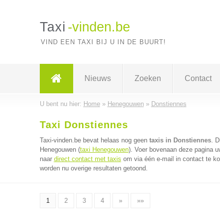
Taxi
-vinden.be
VIND EEN TAXI BIJ U IN DE BUURT!
Nieuws
Zoeken
Contact
U bent nu hier:
Home
»
Henegouwen
»
Donstiennes
Taxi Donstiennes
Taxi-vinden.be bevat helaas nog geen
taxis in Donstiennes
. D
Henegouwen (
taxi Henegouwen
). Voer bovenaan deze pagina uw 
naar
direct contact met taxis
om via één e-mail in contact te ko
worden nu overige resultaten getoond.
1
2
3
4
»
»»