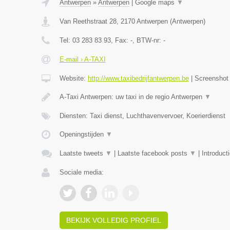
Antwerpen
»
Antwerpen
|
Google maps
▼
Van Reethstraat 28
,
2170
Antwerpen
(
Antwerpen
)
Tel:
03 283 83 93
, Fax:
-
, BTW-nr:
-
E-mail › A-TAXI
Website:
http://www.taxibedrijfantwerpen.be
|
Screensho
A-Taxi Antwerpen: uw taxi in de regio Antwerpen
▼
Diensten: Taxi dienst, Luchthavenvervoer, Koerierdienst
Openingstijden
▼
Laatste tweets
▼
|
Laatste facebook posts
▼
|
Introduct
Sociale media:
BEKIJK VOLLEDIG PROFIEL