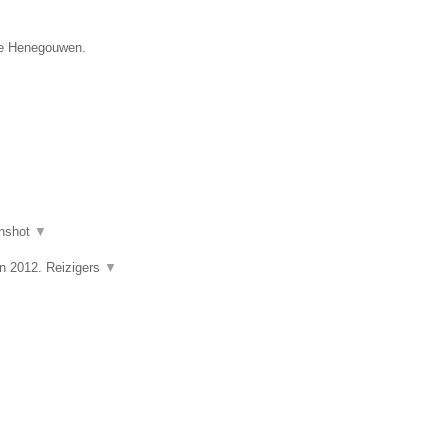
cie Henegouwen.
nshot
▼
in 2012. Reizigers
▼