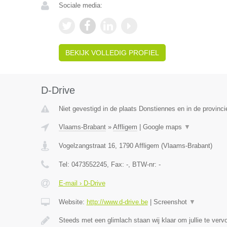
Sociale media:
BEKIJK VOLLEDIG PROFIEL
D-Drive
Niet gevestigd in de plaats Donstiennes en in de provin
Vlaams-Brabant
»
Affligem
|
Google maps
▼
Vogelzangstraat 16
,
1790
Affligem
(
Vlaams-Brabant
)
Tel:
0473552245
, Fax:
-
, BTW-nr:
-
E-mail › D-Drive
Website:
http://www.d-drive.be
|
Screenshot
▼
Steeds met een glimlach staan wij klaar om jullie te ver