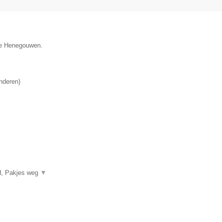
cie Henegouwen.
nderen
)
and, Pakjes weg
▼