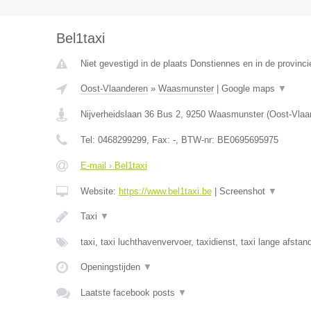
Bel1taxi
Niet gevestigd in de plaats Donstiennes en in de provin
Oost-Vlaanderen
»
Waasmunster
|
Google maps
▼
Nijverheidslaan 36 Bus 2
,
9250
Waasmunster
(
Oost-Vlaa
Tel:
0468299299
, Fax:
-
, BTW-nr:
BE0695695975
E-mail › Bel1taxi
Website:
https://www.bel1taxi.be
|
Screenshot
▼
Taxi
▼
taxi, taxi luchthavenvervoer, taxidienst, taxi lange afst
Openingstijden
▼
Laatste facebook posts
▼