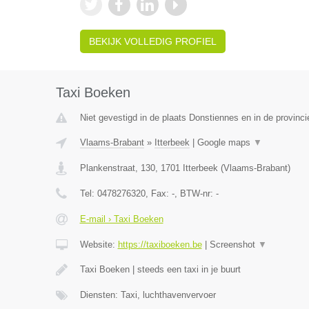
BEKIJK VOLLEDIG PROFIEL
Taxi Boeken
Niet gevestigd in de plaats Donstiennes en in de provin
Vlaams-Brabant
»
Itterbeek
|
Google maps
▼
Plankenstraat, 130
,
1701
Itterbeek
(
Vlaams-Brabant
)
Tel:
0478276320
, Fax:
-
, BTW-nr:
-
E-mail › Taxi Boeken
Website:
https://taxiboeken.be
|
Screenshot
▼
Taxi Boeken | steeds een taxi in je buurt
Diensten: Taxi, luchthavenvervoer