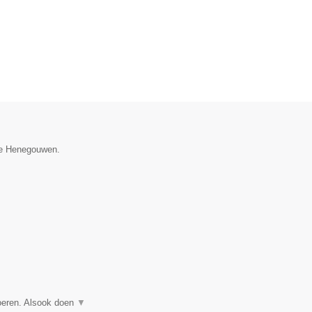
cie Henegouwen.
voeren. Alsook doen
▼