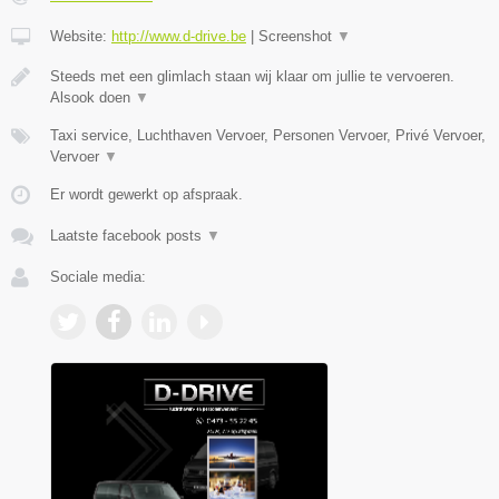
Website:
http://www.d-drive.be
|
Screenshot
▼
Steeds met een glimlach staan wij klaar om jullie te vervoeren.
Alsook doen
▼
Taxi service, Luchthaven Vervoer, Personen Vervoer, Privé Vervoer,
Vervoer
▼
Er wordt gewerkt op afspraak.
Laatste facebook posts
▼
Sociale media: