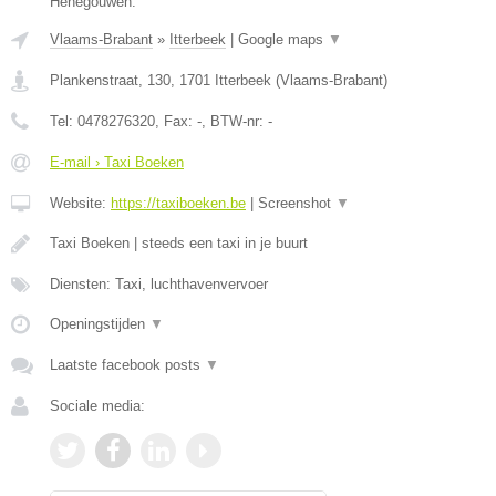
Henegouwen.
Vlaams-Brabant
»
Itterbeek
|
Google maps
▼
Plankenstraat, 130
,
1701
Itterbeek
(
Vlaams-Brabant
)
Tel:
0478276320
, Fax:
-
, BTW-nr:
-
E-mail › Taxi Boeken
Website:
https://taxiboeken.be
|
Screenshot
▼
Taxi Boeken | steeds een taxi in je buurt
Diensten: Taxi, luchthavenvervoer
Openingstijden
▼
Laatste facebook posts
▼
Sociale media: