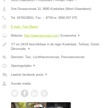
Sint-Omaarsstraat 10
,
8680
Koekelare
(
West-Vlaanderen
)
Tel:
0476528651
, Fax:
-
, BTW-nr:
0840.837.075
E-mail › Taxi Marco
Website:
http://www.taximarco.be
|
Screenshot
▼
7/7 en 24/24 beschikbaar in de regio Koekelare, Torhout, Gistel,
Diksmuide,
▼
Diensten: Taxi, Luchthavenvervoer, Personenvervoer
Openingstijden
▼
Laatste facebook posts
▼
Sociale media: