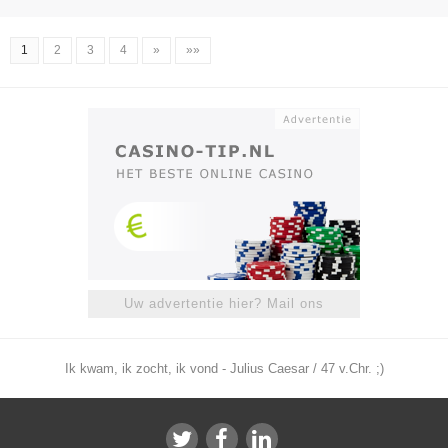
1
2
3
4
»
»»
Uw advertentie hier? Mail ons
Ik kwam, ik zocht, ik vond - Julius Caesar / 47 v.Chr. ;)