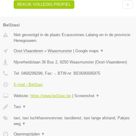
BEKIJK VOLLEDIG PROFIEL
Bel1taxi
Niet gevestigd in de plaats Ecaussinnes Lalaing en in de provincie
Henegouwen.
Oost-Vlaanderen
»
Waasmunster
|
Google maps
▼
Nijverheidslaan 36 Bus 2
,
9250
Waasmunster
(
Oost-Vlaanderen
)
Tel:
0468299299
, Fax:
-
, BTW-nr:
BE0695695975
E-mail › Bel1taxi
Website:
https://www.bel1taxi.be
|
Screenshot
▼
Taxi
▼
taxi, taxi luchthavenvervoer, taxidienst, taxi lange afstand, Pakjes
weg
▼
Openingstijden
▼