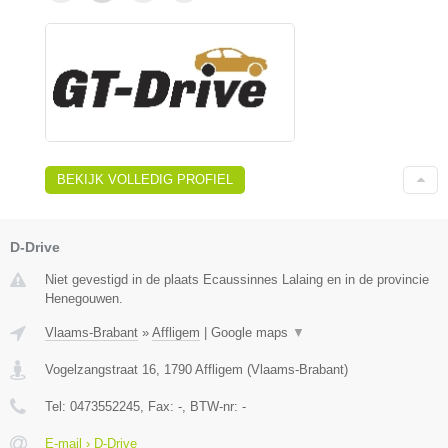
BEKIJK VOLLEDIG PROFIEL
D-Drive
Niet gevestigd in de plaats Ecaussinnes Lalaing en in de provincie
Henegouwen.
Vlaams-Brabant
»
Affligem
|
Google maps
▼
Vogelzangstraat 16
,
1790
Affligem
(
Vlaams-Brabant
)
Tel:
0473552245
, Fax:
-
, BTW-nr:
-
E-mail › D-Drive