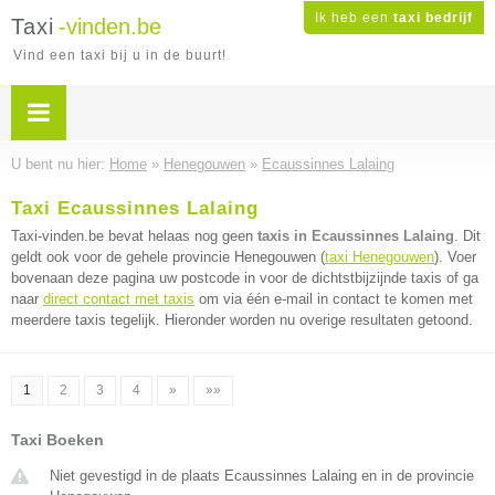
Ik heb een
taxi bedrijf
Taxi
-vinden.be
Vind een taxi bij u in de buurt!
U bent nu hier:
Home
»
Henegouwen
»
Ecaussinnes Lalaing
Taxi Ecaussinnes Lalaing
Taxi-vinden.be bevat helaas nog geen
taxis in Ecaussinnes Lalaing
. Dit
geldt ook voor de gehele provincie Henegouwen (
taxi Henegouwen
). Voer
bovenaan deze pagina uw postcode in voor de dichtstbijzijnde taxis of ga
naar
direct contact met taxis
om via één e-mail in contact te komen met
meerdere taxis tegelijk. Hieronder worden nu overige resultaten getoond.
1
2
3
4
»
»»
Taxi Boeken
Niet gevestigd in de plaats Ecaussinnes Lalaing en in de provincie