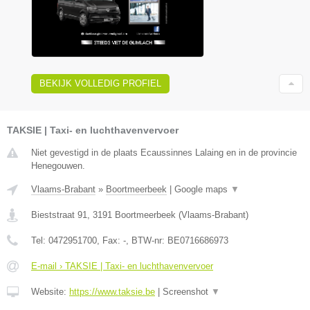
BEKIJK VOLLEDIG PROFIEL
TAKSIE | Taxi- en luchthavenvervoer
Niet gevestigd in de plaats Ecaussinnes Lalaing en in de provincie
Henegouwen.
Vlaams-Brabant
»
Boortmeerbeek
|
Google maps
▼
Bieststraat 91
,
3191
Boortmeerbeek
(
Vlaams-Brabant
)
Tel:
0472951700
, Fax:
-
, BTW-nr:
BE0716686973
E-mail › TAKSIE | Taxi- en luchthavenvervoer
Website:
https://www.taksie.be
|
Screenshot
▼