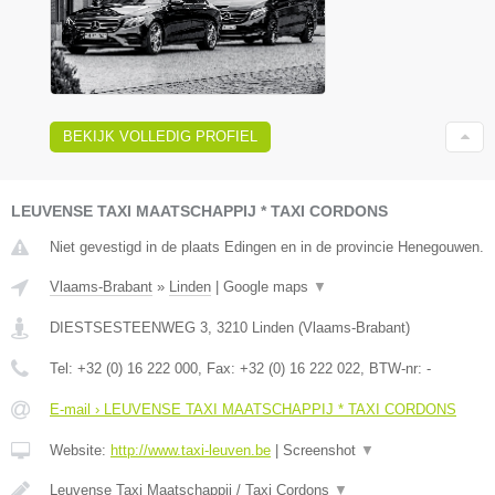
BEKIJK VOLLEDIG PROFIEL
LEUVENSE TAXI MAATSCHAPPIJ * TAXI CORDONS
Niet gevestigd in de plaats Edingen en in de provincie Henegouwen.
Vlaams-Brabant
»
Linden
|
Google maps
▼
DIESTSESTEENWEG 3
,
3210
Linden
(
Vlaams-Brabant
)
Tel:
+32 (0) 16 222 000
, Fax:
+32 (0) 16 222 022
, BTW-nr:
-
E-mail › LEUVENSE TAXI MAATSCHAPPIJ * TAXI CORDONS
Website:
http://www.taxi-leuven.be
|
Screenshot
▼
Leuvense Taxi Maatschappij / Taxi Cordons
▼