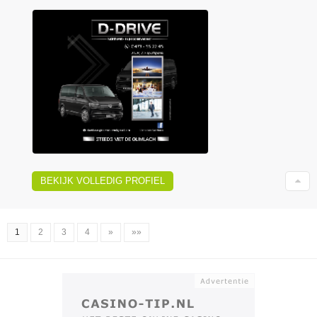
BEKIJK VOLLEDIG PROFIEL
1
2
3
4
»
»»