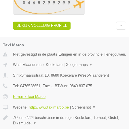
BEKIJK VOLLEDIG PROFIEL
Taxi Marco
Niet gevestigd in de plaats Edingen en in de provincie Henegouwen.
West-Vlaanderen
»
Koekelare
|
Google maps
▼
Sint-Omaarsstraat 10
,
8680
Koekelare
(
West-Vlaanderen
)
Tel:
0476528651
, Fax:
-
, BTW-nr:
0840.837.075
E-mail › Taxi Marco
Website:
http://www.taximarco.be
|
Screenshot
▼
7/7 en 24/24 beschikbaar in de regio Koekelare, Torhout, Gistel,
Diksmuide,
▼