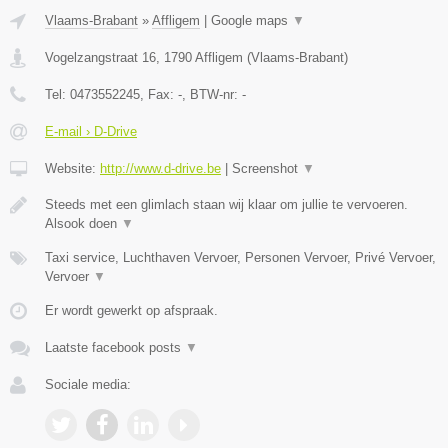
Vlaams-Brabant
»
Affligem
|
Google maps
▼
Vogelzangstraat 16
,
1790
Affligem
(
Vlaams-Brabant
)
Tel:
0473552245
, Fax:
-
, BTW-nr:
-
E-mail › D-Drive
Website:
http://www.d-drive.be
|
Screenshot
▼
Steeds met een glimlach staan wij klaar om jullie te vervoeren.
Alsook doen
▼
Taxi service, Luchthaven Vervoer, Personen Vervoer, Privé Vervoer,
Vervoer
▼
Er wordt gewerkt op afspraak.
Laatste facebook posts
▼
Sociale media: