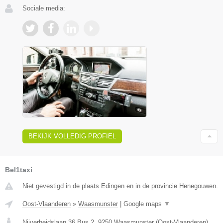
Sociale media:
BEKIJK VOLLEDIG PROFIEL
Bel1taxi
Niet gevestigd in de plaats Edingen en in de provincie Henegouwen.
Oost-Vlaanderen
»
Waasmunster
|
Google maps
▼
Nijverheidslaan 36 Bus 2
,
9250
Waasmunster
(
Oost-Vlaanderen
)