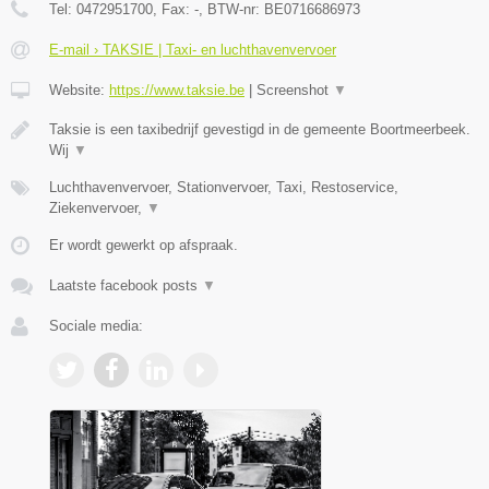
Tel:
0472951700
, Fax:
-
, BTW-nr:
BE0716686973
E-mail › TAKSIE | Taxi- en luchthavenvervoer
Website:
https://www.taksie.be
|
Screenshot
▼
Taksie is een taxibedrijf gevestigd in de gemeente Boortmeerbeek.
Wij
▼
Luchthavenvervoer, Stationvervoer, Taxi, Restoservice,
Ziekenvervoer,
▼
Er wordt gewerkt op afspraak.
Laatste facebook posts
▼
Sociale media: