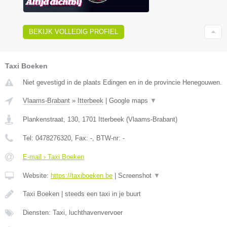
BEKIJK VOLLEDIG PROFIEL
Taxi Boeken
Niet gevestigd in de plaats Edingen en in de provincie Henegouwen.
Vlaams-Brabant
»
Itterbeek
|
Google maps
▼
Plankenstraat, 130
,
1701
Itterbeek
(
Vlaams-Brabant
)
Tel:
0478276320
, Fax:
-
, BTW-nr:
-
E-mail › Taxi Boeken
Website:
https://taxiboeken.be
|
Screenshot
▼
Taxi Boeken | steeds een taxi in je buurt
Diensten: Taxi, luchthavenvervoer