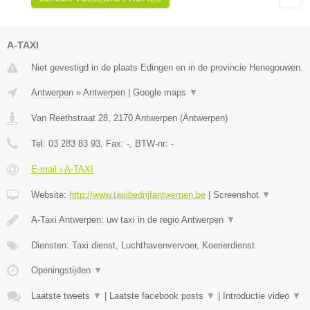
A-TAXI
Niet gevestigd in de plaats Edingen en in de provincie Henegouwen.
Antwerpen
»
Antwerpen
|
Google maps
▼
Van Reethstraat 28
,
2170
Antwerpen
(
Antwerpen
)
Tel:
03 283 83 93
, Fax:
-
, BTW-nr:
-
E-mail › A-TAXI
Website:
http://www.taxibedrijfantwerpen.be
|
Screenshot
▼
A-Taxi Antwerpen: uw taxi in de regio Antwerpen
▼
Diensten: Taxi dienst, Luchthavenvervoer, Koerierdienst
Openingstijden
▼
Laatste tweets
▼
|
Laatste facebook posts
▼
|
Introductie video
▼