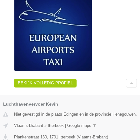
BEKIJK VOLLEDIG PROFIEL
Luchthavenvervoer Kevin
Niet gevestigd in de plaats Edingen en in de provincie Henegouwen.
Vlaams-Brabant
»
Itterbeek
|
Google maps
▼
Plankenstraat 130
,
1701
Itterbeek
(
Vlaams-Brabant
)