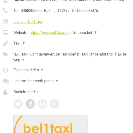
Tel:
0468299299
, Fax:
-
, BTW-nr:
BE0695695975
E-mail › Bel1taxi
Website:
https://www.bel1taxi.be
|
Screenshot
▼
Taxi
▼
taxi, taxi luchthavenvervoer, taxidienst, taxi lange afstand, Pakjes
weg
▼
Openingstijden
▼
Laatste facebook posts
▼
Sociale media: