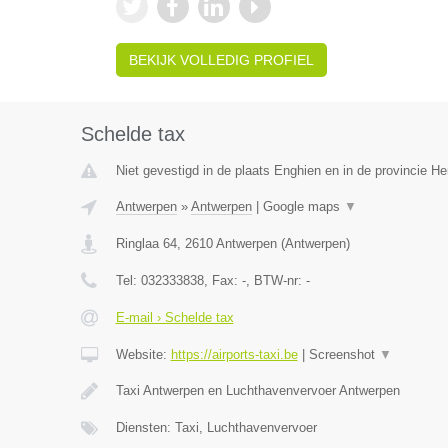
BEKIJK VOLLEDIG PROFIEL
Schelde tax
Niet gevestigd in de plaats Enghien en in de provincie 
Antwerpen
»
Antwerpen
|
Google maps
▼
Ringlaa 64
,
2610
Antwerpen
(
Antwerpen
)
Tel:
032333838
, Fax:
-
, BTW-nr:
-
E-mail › Schelde tax
Website:
https://airports-taxi.be
|
Screenshot
▼
Taxi Antwerpen en Luchthavenvervoer Antwerpen
Diensten: Taxi, Luchthavenvervoer