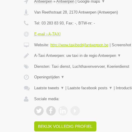
Antwerpen
»
Antwerpen
|
Google maps
▼
Van Reethstraat 28
,
2170
Antwerpen
(
Antwerpen
)
Tel:
03 283 83 93
, Fax:
-
, BTW-nr:
-
E-mail › A-TAXI
Website:
http://www.taxibedrijfantwerpen.be
|
Screensho
A-Taxi Antwerpen: uw taxi in de regio Antwerpen
▼
Diensten: Taxi dienst, Luchthavenvervoer, Koerierdienst
Openingstijden
▼
Laatste tweets
▼
|
Laatste facebook posts
▼
|
Introduct
Sociale media:
BEKIJK VOLLEDIG PROFIEL