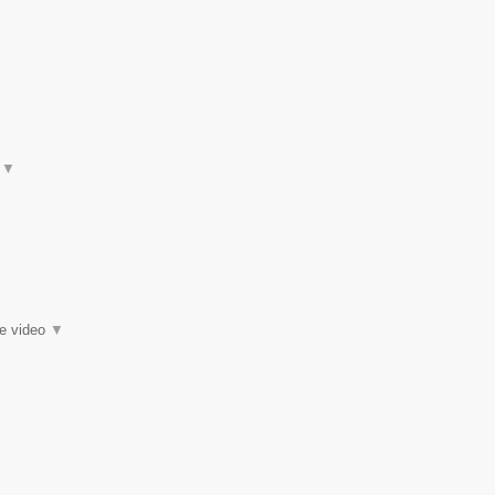
t
▼
ie video
▼