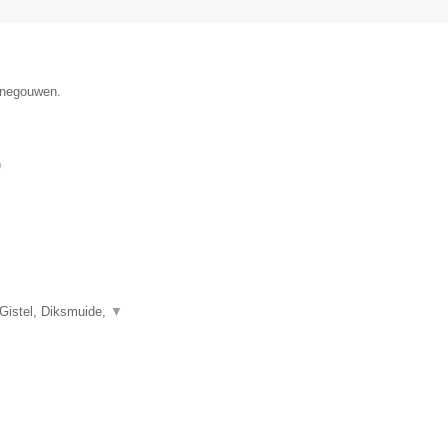
Henegouwen.
)
 Gistel, Diksmuide,
▼