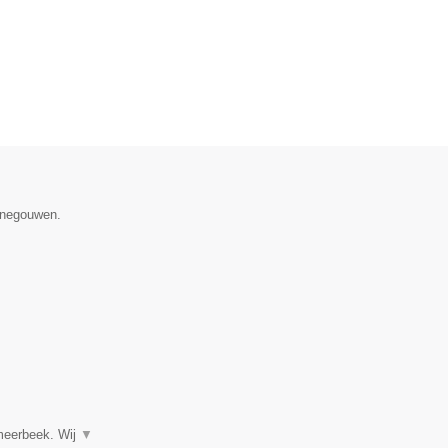
Henegouwen.
tmeerbeek. Wij
▼