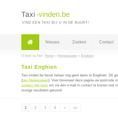
Taxi
-vinden.be
VIND EEN TAXI BIJ U IN DE BUURT!
Nieuws
Zoeken
Contact
U bent nu hier:
Home
»
Henegouwen
»
Enghien
Taxi Enghien
Taxi-vinden.be bevat helaas nog geen
taxis in Enghien
. Dit g
(
taxi Henegouwen
). Voer bovenaan deze pagina uw postcode in v
contact met taxis
om via één e-mail in contact te komen met me
overige resultaten getoond.
1
2
3
4
»
»»