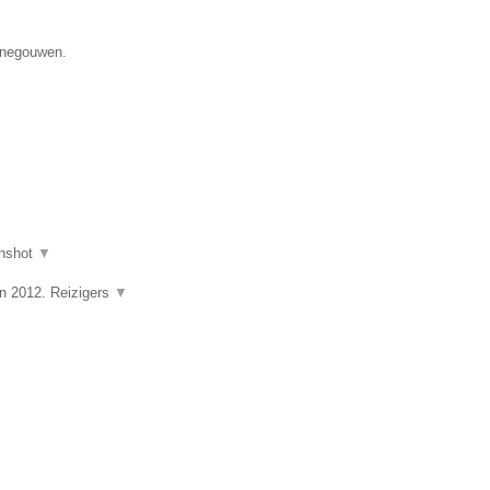
Henegouwen.
nshot
▼
in 2012. Reizigers
▼