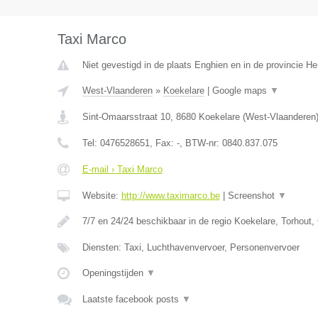
Taxi Marco
Niet gevestigd in de plaats Enghien en in de provincie 
West-Vlaanderen
»
Koekelare
|
Google maps
▼
Sint-Omaarsstraat 10
,
8680
Koekelare
(
West-Vlaanderen
Tel:
0476528651
, Fax:
-
, BTW-nr:
0840.837.075
E-mail › Taxi Marco
Website:
http://www.taximarco.be
|
Screenshot
▼
7/7 en 24/24 beschikbaar in de regio Koekelare, Torhout,
Diensten: Taxi, Luchthavenvervoer, Personenvervoer
Openingstijden
▼
Laatste facebook posts
▼