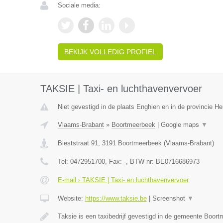
Sociale media:
BEKIJK VOLLEDIG PROFIEL
TAKSIE | Taxi- en luchthavenvervoer
Niet gevestigd in de plaats Enghien en in de provincie 
Vlaams-Brabant
»
Boortmeerbeek
|
Google maps
▼
Bieststraat 91
,
3191
Boortmeerbeek
(
Vlaams-Brabant
)
Tel:
0472951700
, Fax:
-
, BTW-nr:
BE0716686973
E-mail › TAKSIE | Taxi- en luchthavenvervoer
Website:
https://www.taksie.be
|
Screenshot
▼
Taksie is een taxibedrijf gevestigd in de gemeente Boor