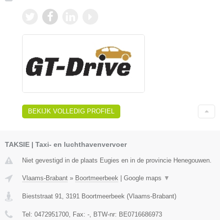
BEKIJK VOLLEDIG PROFIEL
TAKSIE | Taxi- en luchthavenvervoer
Niet gevestigd in de plaats Eugies en in de provincie Henegouwen.
Vlaams-Brabant
»
Boortmeerbeek
|
Google maps
▼
Bieststraat 91
,
3191
Boortmeerbeek
(
Vlaams-Brabant
)
Tel:
0472951700
, Fax:
-
, BTW-nr:
BE0716686973