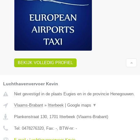
BEKIJK VOLLEDIG PROFIEL
Luchthavenvervoer Kevin
Niet gevestigd in de plaats Eugies en in de provincie Henegouwen.
Vlaams-Brabant
»
Itterbeek
|
Google maps
▼
Plankenstraat 130
,
1701
Itterbeek
(
Vlaams-Brabant
)
Tel:
0478276320
, Fax:
-
, BTW-nr:
-
E-mail › Luchthavenvervoer Kevin