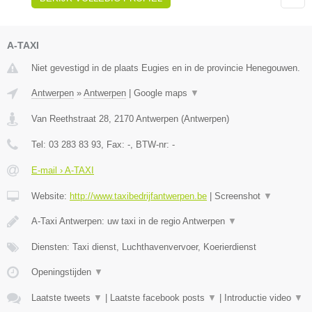
A-TAXI
Niet gevestigd in de plaats Eugies en in de provincie Henegouwen.
Antwerpen
»
Antwerpen
|
Google maps
▼
Van Reethstraat 28
,
2170
Antwerpen
(
Antwerpen
)
Tel:
03 283 83 93
, Fax:
-
, BTW-nr:
-
E-mail › A-TAXI
Website:
http://www.taxibedrijfantwerpen.be
|
Screenshot
▼
A-Taxi Antwerpen: uw taxi in de regio Antwerpen
▼
Diensten: Taxi dienst, Luchthavenvervoer, Koerierdienst
Openingstijden
▼
Laatste tweets
▼
|
Laatste facebook posts
▼
|
Introductie video
▼