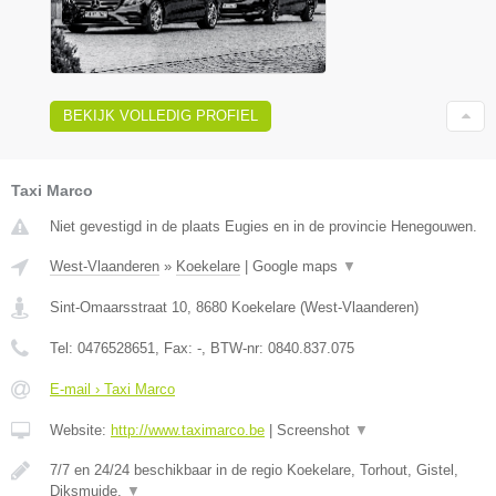
BEKIJK VOLLEDIG PROFIEL
Taxi Marco
Niet gevestigd in de plaats Eugies en in de provincie Henegouwen.
West-Vlaanderen
»
Koekelare
|
Google maps
▼
Sint-Omaarsstraat 10
,
8680
Koekelare
(
West-Vlaanderen
)
Tel:
0476528651
, Fax:
-
, BTW-nr:
0840.837.075
E-mail › Taxi Marco
Website:
http://www.taximarco.be
|
Screenshot
▼
7/7 en 24/24 beschikbaar in de regio Koekelare, Torhout, Gistel,
Diksmuide,
▼