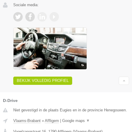
Sociale media:
BEKIJK VOLLEDIG PROFIEL
D-Drive
Niet gevestigd in de plaats Eugies en in de provincie Henegouwen.
Vlaams-Brabant
»
Affligem
|
Google maps
▼
Vogelzangstraat 16
,
1790
Affligem
(
Vlaams-Brabant
)