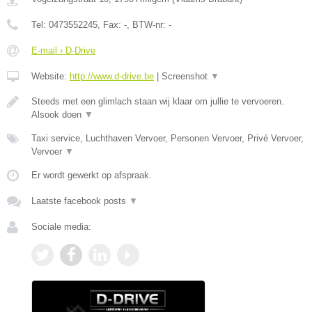
Tel:
0473552245
, Fax:
-
, BTW-nr:
-
E-mail › D-Drive
Website:
http://www.d-drive.be
|
Screenshot
▼
Steeds met een glimlach staan wij klaar om jullie te vervoeren.
Alsook doen
▼
Taxi service, Luchthaven Vervoer, Personen Vervoer, Privé Vervoer,
Vervoer
▼
Er wordt gewerkt op afspraak.
Laatste facebook posts
▼
Sociale media: