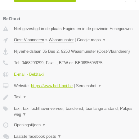
Bel1taxi
Niet gevestigd in de plaats Eugies en in de provincie Henegouwen.
Oost-Vlaanderen
»
Waasmunster
|
Google maps
▼
Nijverheidslaan 36 Bus 2
,
9250
Waasmunster
(
Oost-Vlaanderen
)
Tel:
0468299299
, Fax:
-
, BTW-nr:
BE0695695975
E-mail › Bel1taxi
Website:
https://www.bel1taxi.be
|
Screenshot
▼
Taxi
▼
taxi, taxi luchthavenvervoer, taxidienst, taxi lange afstand, Pakjes
weg
▼
Openingstijden
▼
Laatste facebook posts
▼