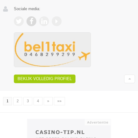
Sociale media:
BEKIJK VOLLEDIG PROFIEL
1
2
3
4
»
»»