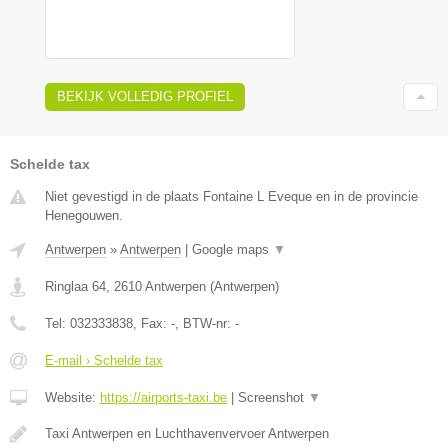
BEKIJK VOLLEDIG PROFIEL
Schelde tax
Niet gevestigd in de plaats Fontaine L Eveque en in de provincie
Henegouwen.
Antwerpen
»
Antwerpen
|
Google maps
▼
Ringlaa 64
,
2610
Antwerpen
(
Antwerpen
)
Tel:
032333838
, Fax:
-
, BTW-nr:
-
E-mail › Schelde tax
Website:
https://airports-taxi.be
|
Screenshot
▼
Taxi Antwerpen en Luchthavenvervoer Antwerpen