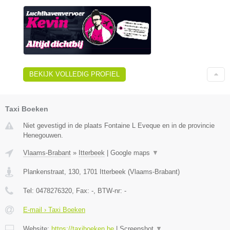
BEKIJK VOLLEDIG PROFIEL
Taxi Boeken
Niet gevestigd in de plaats Fontaine L Eveque en in de provincie
Henegouwen.
Vlaams-Brabant
»
Itterbeek
|
Google maps
▼
Plankenstraat, 130
,
1701
Itterbeek
(
Vlaams-Brabant
)
Tel:
0478276320
, Fax:
-
, BTW-nr:
-
E-mail › Taxi Boeken
Website:
https://taxiboeken.be
|
Screenshot
▼