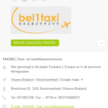
BEKIJK VOLLEDIG PROFIEL
TAKSIE | Taxi- en luchthavenvervoer
Niet gevestigd in de plaats Fontaine L Eveque en in de provincie
Henegouwen.
Vlaams-Brabant
»
Boortmeerbeek
|
Google maps
▼
Bieststraat 91
,
3191
Boortmeerbeek
(
Vlaams-Brabant
)
Tel:
0472951700
, Fax:
-
, BTW-nr:
BE0716686973
E-mail › TAKSIE | Taxi- en luchthavenvervoer