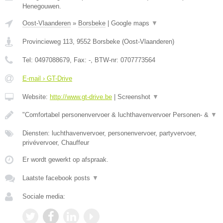
Henegouwen.
Oost-Vlaanderen
»
Borsbeke
|
Google maps
▼
Provincieweg 113
,
9552
Borsbeke
(
Oost-Vlaanderen
)
Tel:
0497088679
, Fax:
-
, BTW-nr:
0707773564
E-mail › GT-Drive
Website:
http://www.gt-drive.be
|
Screenshot
▼
"Comfortabel personenvervoer & luchthavenvervoer Personen- &
▼
Diensten: luchthavenvervoer, personenvervoer, partyvervoer,
privévervoer, Chauffeur
Er wordt gewerkt op afspraak.
Laatste facebook posts
▼
Sociale media: