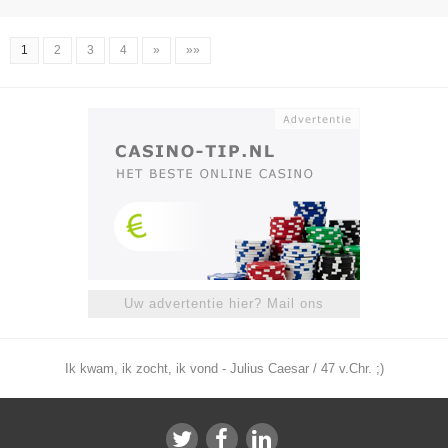
1
2
3
4
»
»»
Uw advertentie hier? Mail ons
Ik kwam, ik zocht, ik vond - Julius Caesar / 47 v.Chr. ;)