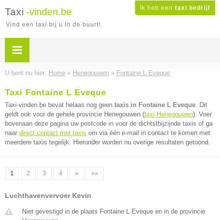
Ik heb een
taxi bedrijf
Taxi
-vinden.be
Vind een taxi bij u in de buurt!
U bent nu hier:
Home
»
Henegouwen
»
Fontaine L Eveque
Taxi Fontaine L Eveque
Taxi-vinden.be bevat helaas nog geen
taxis in Fontaine L Eveque
. Dit
geldt ook voor de gehele provincie Henegouwen (
taxi Henegouwen
). Voer
bovenaan deze pagina uw postcode in voor de dichtstbijzijnde taxis of ga
naar
direct contact met taxis
om via één e-mail in contact te komen met
meerdere taxis tegelijk. Hieronder worden nu overige resultaten getoond.
1
2
3
4
»
»»
Luchthavenvervoer Kevin
Niet gevestigd in de plaats Fontaine L Eveque en in de provincie