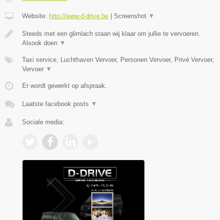
Website:
http://www.d-drive.be
|
Screenshot
▼
Steeds met een glimlach staan wij klaar om jullie te vervoeren.
Alsook doen
▼
Taxi service, Luchthaven Vervoer, Personen Vervoer, Privé Vervoer,
Vervoer
▼
Er wordt gewerkt op afspraak.
Laatste facebook posts
▼
Sociale media: