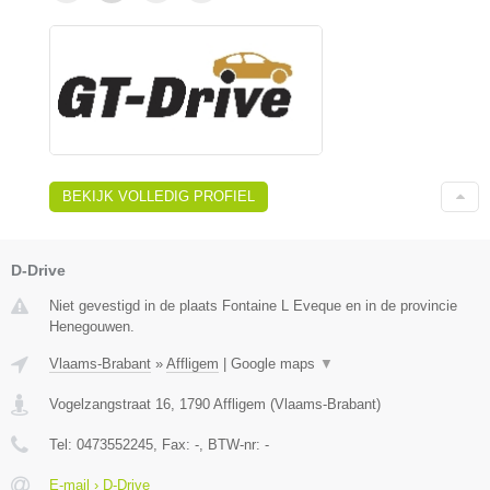
BEKIJK VOLLEDIG PROFIEL
D-Drive
Niet gevestigd in de plaats Fontaine L Eveque en in de provincie
Henegouwen.
Vlaams-Brabant
»
Affligem
|
Google maps
▼
Vogelzangstraat 16
,
1790
Affligem
(
Vlaams-Brabant
)
Tel:
0473552245
, Fax:
-
, BTW-nr:
-
E-mail › D-Drive