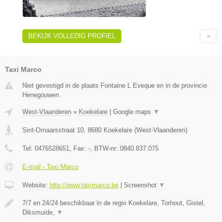
BEKIJK VOLLEDIG PROFIEL
Taxi Marco
Niet gevestigd in de plaats Fontaine L Eveque en in de provincie
Henegouwen.
West-Vlaanderen
»
Koekelare
|
Google maps
▼
Sint-Omaarsstraat 10
,
8680
Koekelare
(
West-Vlaanderen
)
Tel:
0476528651
, Fax:
-
, BTW-nr:
0840.837.075
E-mail › Taxi Marco
Website:
http://www.taximarco.be
|
Screenshot
▼
7/7 en 24/24 beschikbaar in de regio Koekelare, Torhout, Gistel,
Diksmuide,
▼