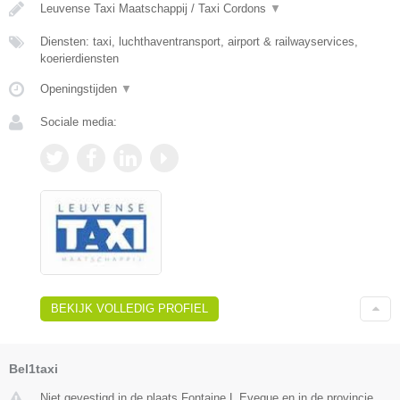
Leuvense Taxi Maatschappij / Taxi Cordons
▼
Diensten: taxi, luchthaventransport, airport & railwayservices,
koerierdiensten
Openingstijden
▼
Sociale media:
BEKIJK VOLLEDIG PROFIEL
Bel1taxi
Niet gevestigd in de plaats Fontaine L Eveque en in de provincie