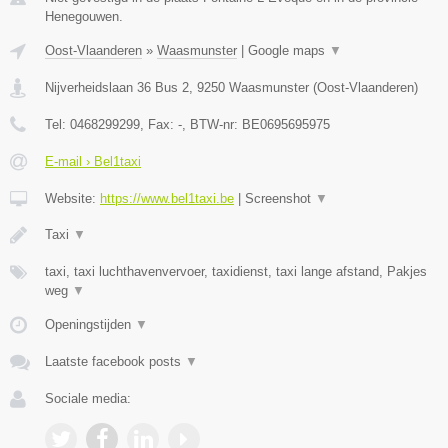
Henegouwen.
Oost-Vlaanderen
»
Waasmunster
|
Google maps
▼
Nijverheidslaan 36 Bus 2
,
9250
Waasmunster
(
Oost-Vlaanderen
)
Tel:
0468299299
, Fax:
-
, BTW-nr:
BE0695695975
E-mail › Bel1taxi
Website:
https://www.bel1taxi.be
|
Screenshot
▼
Taxi
▼
taxi, taxi luchthavenvervoer, taxidienst, taxi lange afstand, Pakjes
weg
▼
Openingstijden
▼
Laatste facebook posts
▼
Sociale media: