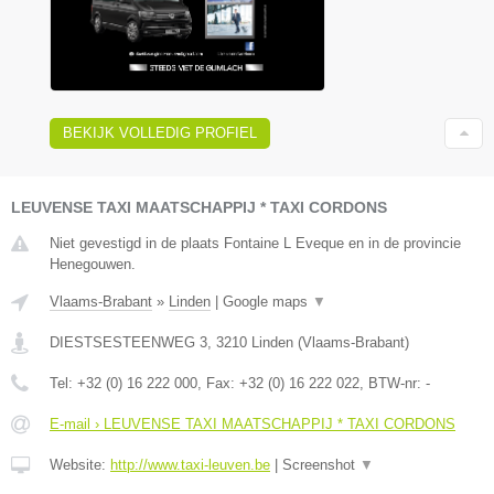
BEKIJK VOLLEDIG PROFIEL
LEUVENSE TAXI MAATSCHAPPIJ * TAXI CORDONS
Niet gevestigd in de plaats Fontaine L Eveque en in de provincie
Henegouwen.
Vlaams-Brabant
»
Linden
|
Google maps
▼
DIESTSESTEENWEG 3
,
3210
Linden
(
Vlaams-Brabant
)
Tel:
+32 (0) 16 222 000
, Fax:
+32 (0) 16 222 022
, BTW-nr:
-
E-mail › LEUVENSE TAXI MAATSCHAPPIJ * TAXI CORDONS
Website:
http://www.taxi-leuven.be
|
Screenshot
▼