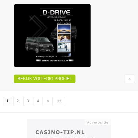
BEKIJK VOLLEDIG PROFIEL
1
2
3
4
»
»»