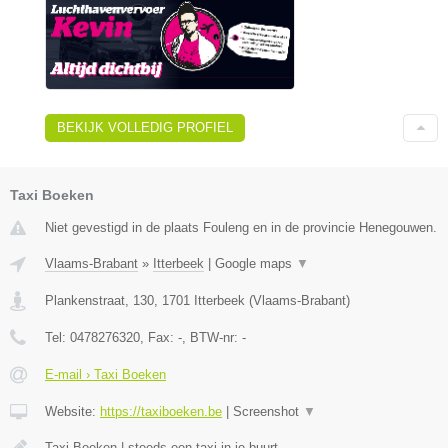
BEKIJK VOLLEDIG PROFIEL
Taxi Boeken
Niet gevestigd in de plaats Fouleng en in de provincie Henegouwen.
Vlaams-Brabant
»
Itterbeek
|
Google maps
▼
Plankenstraat, 130
,
1701
Itterbeek
(
Vlaams-Brabant
)
Tel:
0478276320
, Fax:
-
, BTW-nr:
-
E-mail › Taxi Boeken
Website:
https://taxiboeken.be
|
Screenshot
▼
Taxi Boeken | steeds een taxi in je buurt