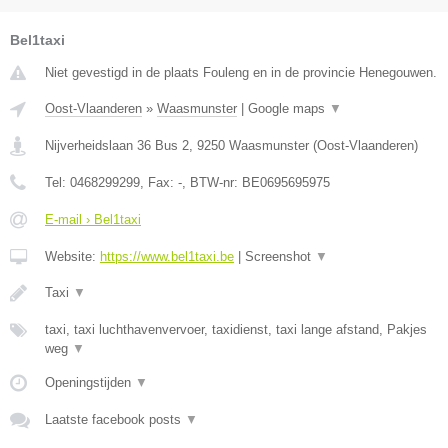
Bel1taxi
Niet gevestigd in de plaats Fouleng en in de provincie Henegouwen.
Oost-Vlaanderen
»
Waasmunster
|
Google maps
▼
Nijverheidslaan 36 Bus 2
,
9250
Waasmunster
(
Oost-Vlaanderen
)
Tel:
0468299299
, Fax:
-
, BTW-nr:
BE0695695975
E-mail › Bel1taxi
Website:
https://www.bel1taxi.be
|
Screenshot
▼
Taxi
▼
taxi, taxi luchthavenvervoer, taxidienst, taxi lange afstand, Pakjes
weg
▼
Openingstijden
▼
Laatste facebook posts
▼