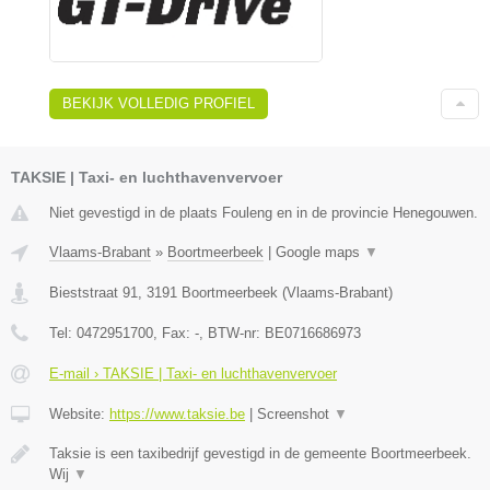
BEKIJK VOLLEDIG PROFIEL
TAKSIE | Taxi- en luchthavenvervoer
Niet gevestigd in de plaats Fouleng en in de provincie Henegouwen.
Vlaams-Brabant
»
Boortmeerbeek
|
Google maps
▼
Bieststraat 91
,
3191
Boortmeerbeek
(
Vlaams-Brabant
)
Tel:
0472951700
, Fax:
-
, BTW-nr:
BE0716686973
E-mail › TAKSIE | Taxi- en luchthavenvervoer
Website:
https://www.taksie.be
|
Screenshot
▼
Taksie is een taxibedrijf gevestigd in de gemeente Boortmeerbeek.
Wij
▼