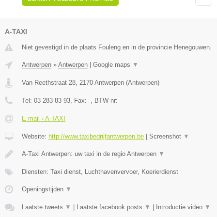
A-TAXI
Niet gevestigd in de plaats Fouleng en in de provincie Henegouwen.
Antwerpen
»
Antwerpen
|
Google maps
▼
Van Reethstraat 28
,
2170
Antwerpen
(
Antwerpen
)
Tel:
03 283 83 93
, Fax:
-
, BTW-nr:
-
E-mail › A-TAXI
Website:
http://www.taxibedrijfantwerpen.be
|
Screenshot
▼
A-Taxi Antwerpen: uw taxi in de regio Antwerpen
▼
Diensten: Taxi dienst, Luchthavenvervoer, Koerierdienst
Openingstijden
▼
Laatste tweets
▼
|
Laatste facebook posts
▼
|
Introductie video
▼