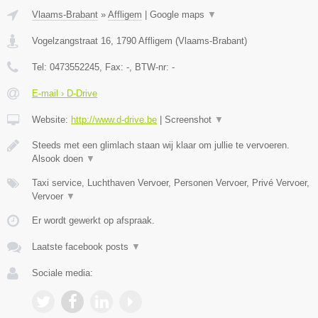
Vlaams-Brabant
»
Affligem
|
Google maps
▼
Vogelzangstraat 16
,
1790
Affligem
(
Vlaams-Brabant
)
Tel:
0473552245
, Fax:
-
, BTW-nr:
-
E-mail › D-Drive
Website:
http://www.d-drive.be
|
Screenshot
▼
Steeds met een glimlach staan wij klaar om jullie te vervoeren.
Alsook doen
▼
Taxi service, Luchthaven Vervoer, Personen Vervoer, Privé Vervoer,
Vervoer
▼
Er wordt gewerkt op afspraak.
Laatste facebook posts
▼
Sociale media: