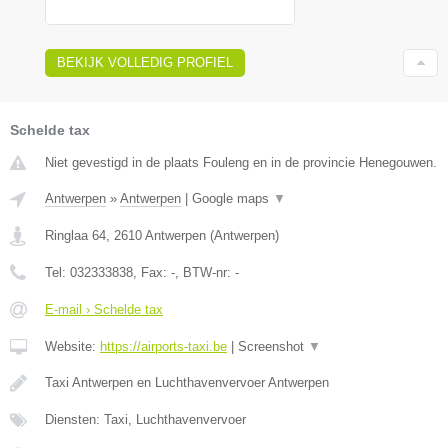
BEKIJK VOLLEDIG PROFIEL
Schelde tax
Niet gevestigd in de plaats Fouleng en in de provincie Henegouwen.
Antwerpen
»
Antwerpen
|
Google maps
▼
Ringlaa 64
,
2610
Antwerpen
(
Antwerpen
)
Tel:
032333838
, Fax:
-
, BTW-nr:
-
E-mail › Schelde tax
Website:
https://airports-taxi.be
|
Screenshot
▼
Taxi Antwerpen en Luchthavenvervoer Antwerpen
Diensten: Taxi, Luchthavenvervoer