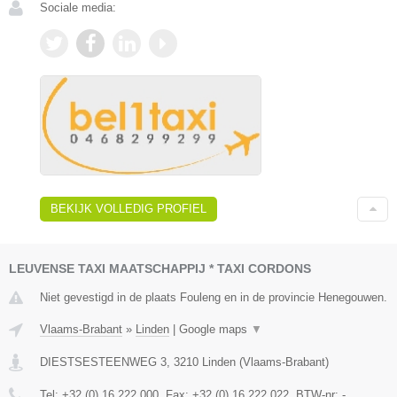
Sociale media:
BEKIJK VOLLEDIG PROFIEL
LEUVENSE TAXI MAATSCHAPPIJ * TAXI CORDONS
Niet gevestigd in de plaats Fouleng en in de provincie Henegouwen.
Vlaams-Brabant
»
Linden
|
Google maps
▼
DIESTSESTEENWEG 3
,
3210
Linden
(
Vlaams-Brabant
)
Tel:
+32 (0) 16 222 000
, Fax:
+32 (0) 16 222 022
, BTW-nr:
-