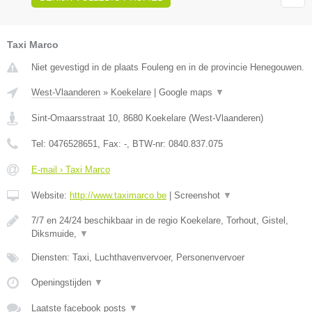
Taxi Marco
Niet gevestigd in de plaats Fouleng en in de provincie Henegouwen.
West-Vlaanderen
»
Koekelare
|
Google maps
▼
Sint-Omaarsstraat 10
,
8680
Koekelare
(
West-Vlaanderen
)
Tel:
0476528651
, Fax:
-
, BTW-nr:
0840.837.075
E-mail › Taxi Marco
Website:
http://www.taximarco.be
|
Screenshot
▼
7/7 en 24/24 beschikbaar in de regio Koekelare, Torhout, Gistel,
Diksmuide,
▼
Diensten: Taxi, Luchthavenvervoer, Personenvervoer
Openingstijden
▼
Laatste facebook posts
▼