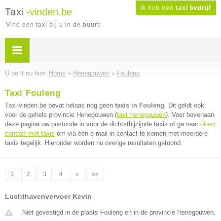
Ik heb een
taxi bedrijf
Taxi
-vinden.be
Vind een taxi bij u in de buurt!
U bent nu hier:
Home
»
Henegouwen
»
Fouleng
Taxi Fouleng
Taxi-vinden.be bevat helaas nog geen
taxis in Fouleng
. Dit geldt ook
voor de gehele provincie Henegouwen (
taxi Henegouwen
). Voer bovenaan
deze pagina uw postcode in voor de dichtstbijzijnde taxis of ga naar
direct
contact met taxis
om via één e-mail in contact te komen met meerdere
taxis tegelijk. Hieronder worden nu overige resultaten getoond.
1
2
3
4
»
»»
Luchthavenvervoer Kevin
Niet gevestigd in de plaats Fouleng en in de provincie Henegouwen.