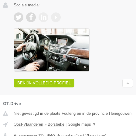
Sociale media:
BEKIJK VOLLEDIG PROFIEL
GT-Drive
Niet gevestigd in de plaats Fouleng en in de provincie Henegouwen.
Oost-Vlaanderen
»
Borsbeke
|
Google maps
▼
Provincieweg 113
,
9552
Borsbeke
(
Oost-Vlaanderen
)