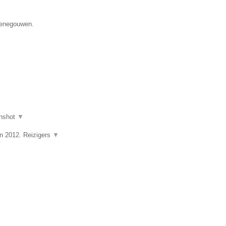
 Henegouwen.
nshot
▼
in 2012. Reizigers
▼