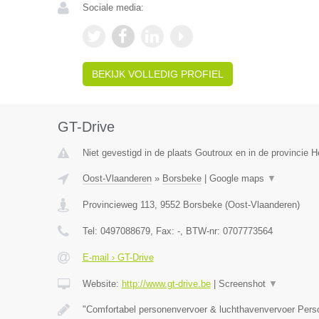
Sociale media:
BEKIJK VOLLEDIG PROFIEL
GT-Drive
Niet gevestigd in de plaats Goutroux en in de provincie
Oost-Vlaanderen
»
Borsbeke
|
Google maps
▼
Provincieweg 113
,
9552
Borsbeke
(
Oost-Vlaanderen
)
Tel:
0497088679
, Fax:
-
, BTW-nr:
0707773564
E-mail › GT-Drive
Website:
http://www.gt-drive.be
|
Screenshot
▼
"Comfortabel personenvervoer & luchthavenvervoer Per