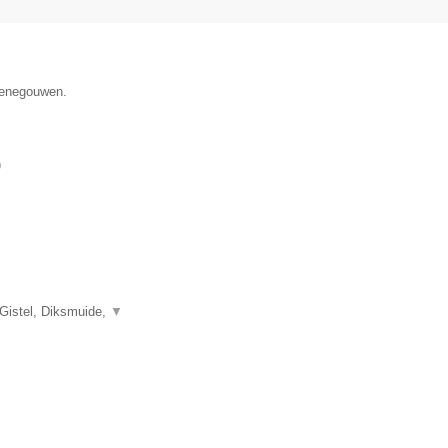
 Henegouwen.
)
 Gistel, Diksmuide,
▼