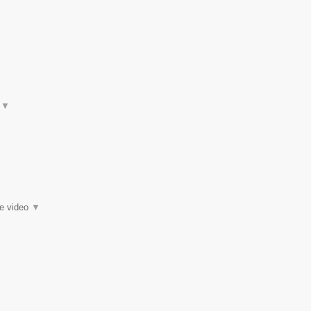
t
▼
ie video
▼