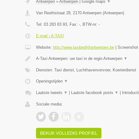
Antwerpen
»
Antwerpen
|
Google maps
▼
Van Reethstraat 28
,
2170
Antwerpen
(
Antwerpen
)
Tel:
03 283 83 93
, Fax:
-
, BTW-nr:
-
E-mail › A-TAXI
Website:
http://www.taxibedrijfantwerpen.be
|
Screensho
A-Taxi Antwerpen: uw taxi in de regio Antwerpen
▼
Diensten: Taxi dienst, Luchthavenvervoer, Koerierdienst
Openingstijden
▼
Laatste tweets
▼
|
Laatste facebook posts
▼
|
Introduct
Sociale media:
BEKIJK VOLLEDIG PROFIEL