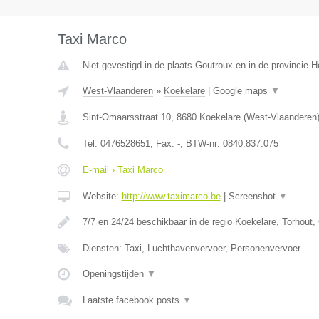
Taxi Marco
Niet gevestigd in de plaats Goutroux en in de provincie
West-Vlaanderen
»
Koekelare
|
Google maps
▼
Sint-Omaarsstraat 10
,
8680
Koekelare
(
West-Vlaanderen
Tel:
0476528651
, Fax:
-
, BTW-nr:
0840.837.075
E-mail › Taxi Marco
Website:
http://www.taximarco.be
|
Screenshot
▼
7/7 en 24/24 beschikbaar in de regio Koekelare, Torhout,
Diensten: Taxi, Luchthavenvervoer, Personenvervoer
Openingstijden
▼
Laatste facebook posts
▼