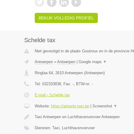
BEKIJK VOLLEDIG PROFIEL
Schelde tax
Niet gevestigd in de plaats Goutroux en in de provincie
Antwerpen
»
Antwerpen
|
Google maps
▼
Ringlaa 64
,
2610
Antwerpen
(
Antwerpen
)
Tel:
032333838
, Fax:
-
, BTW-nr:
-
E-mail › Schelde tax
Website:
https://airports-taxi.be
|
Screenshot
▼
Taxi Antwerpen en Luchthavenvervoer Antwerpen
Diensten: Taxi, Luchthavenvervoer