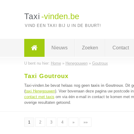
Taxi
-vinden.be
VIND EEN TAXI BIJ U IN DE BUURT!
Nieuws
Zoeken
Contact
U bent nu hier:
Home
»
Henegouwen
»
Goutroux
Taxi Goutroux
Taxi-vinden.be bevat helaas nog geen
taxis in Goutroux
. Dit 
(
taxi Henegouwen
). Voer bovenaan deze pagina uw postcode in v
contact met taxis
om via één e-mail in contact te komen met me
overige resultaten getoond.
1
2
3
4
»
»»