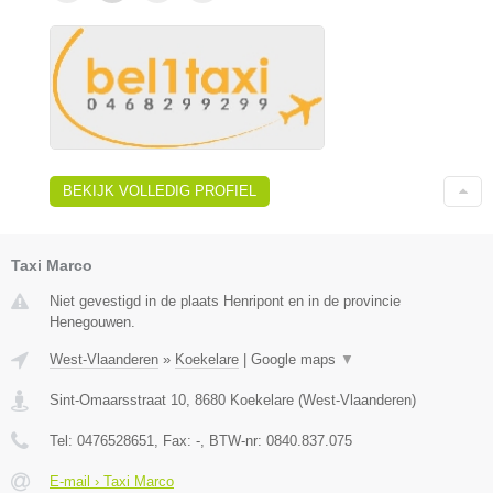
BEKIJK VOLLEDIG PROFIEL
Taxi Marco
Niet gevestigd in de plaats Henripont en in de provincie
Henegouwen.
West-Vlaanderen
»
Koekelare
|
Google maps
▼
Sint-Omaarsstraat 10
,
8680
Koekelare
(
West-Vlaanderen
)
Tel:
0476528651
, Fax:
-
, BTW-nr:
0840.837.075
E-mail › Taxi Marco