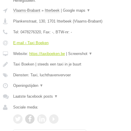
Henegouwen.
Vlaams-Brabant
»
Itterbeek
|
Google maps
▼
Plankenstraat, 130
,
1701
Itterbeek
(
Vlaams-Brabant
)
Tel:
0478276320
, Fax:
-
, BTW-nr:
-
E-mail › Taxi Boeken
Website:
https://taxiboeken.be
|
Screenshot
▼
Taxi Boeken | steeds een taxi in je buurt
Diensten: Taxi, luchthavenvervoer
Openingstijden
▼
Laatste facebook posts
▼
Sociale media: