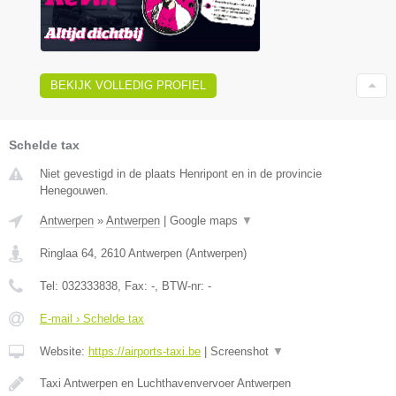
BEKIJK VOLLEDIG PROFIEL
Schelde tax
Niet gevestigd in de plaats Henripont en in de provincie
Henegouwen.
Antwerpen
»
Antwerpen
|
Google maps
▼
Ringlaa 64
,
2610
Antwerpen
(
Antwerpen
)
Tel:
032333838
, Fax:
-
, BTW-nr:
-
E-mail › Schelde tax
Website:
https://airports-taxi.be
|
Screenshot
▼
Taxi Antwerpen en Luchthavenvervoer Antwerpen