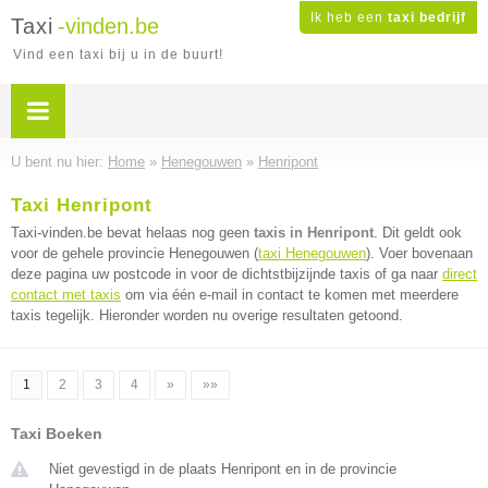
Ik heb een
taxi bedrijf
Taxi
-vinden.be
Vind een taxi bij u in de buurt!
U bent nu hier:
Home
»
Henegouwen
»
Henripont
Taxi Henripont
Taxi-vinden.be bevat helaas nog geen
taxis in Henripont
. Dit geldt ook
voor de gehele provincie Henegouwen (
taxi Henegouwen
). Voer bovenaan
deze pagina uw postcode in voor de dichtstbijzijnde taxis of ga naar
direct
contact met taxis
om via één e-mail in contact te komen met meerdere
taxis tegelijk. Hieronder worden nu overige resultaten getoond.
1
2
3
4
»
»»
Taxi Boeken
Niet gevestigd in de plaats Henripont en in de provincie