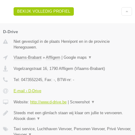
BEKIJK VOLLEDIG PROFIEL
D-Drive
Niet gevestigd in de plaats Henripont en in de provincie
Henegouwen.
Vlaams-Brabant
»
Affligem
|
Google maps
▼
Vogelzangstraat 16
,
1790
Affligem
(
Vlaams-Brabant
)
Tel:
0473552245
, Fax:
-
, BTW-nr:
-
E-mail › D-Drive
Website:
http://www.d-drive.be
|
Screenshot
▼
Steeds met een glimlach staan wij klaar om jullie te vervoeren.
Alsook doen
▼
Taxi service, Luchthaven Vervoer, Personen Vervoer, Privé Vervoer,
Vervoer
▼