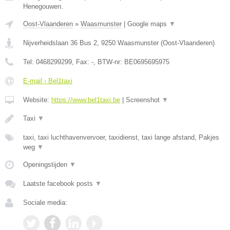
Henegouwen.
Oost-Vlaanderen
»
Waasmunster
|
Google maps
▼
Nijverheidslaan 36 Bus 2
,
9250
Waasmunster
(
Oost-Vlaanderen
)
Tel:
0468299299
, Fax:
-
, BTW-nr:
BE0695695975
E-mail › Bel1taxi
Website:
https://www.bel1taxi.be
|
Screenshot
▼
Taxi
▼
taxi, taxi luchthavenvervoer, taxidienst, taxi lange afstand, Pakjes
weg
▼
Openingstijden
▼
Laatste facebook posts
▼
Sociale media: