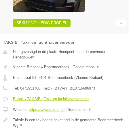
BEKIJK VOLLEDIG PROFIEL
TAKSIE | Taxi- en luchthavenvervoer
Niet gevestigd in de plaats Henripont en in de provincie
Henegouwen.
Vlaams-Brabant
»
Boortmeerbeek
|
Google maps
▼
Bieststraat 91
,
3191
Boortmeerbeek
(
Vlaams-Brabant
)
Tel:
0472951700
, Fax:
-
, BTW-nr:
BE0716686973
E-mail › TAKSIE | Taxi- en luchthavenvervoer
Website:
https://www.taksie.be
|
Screenshot
▼
Taksie is een taxibedrijf gevestigd in de gemeente Boortmeerbeek.
Wij
▼