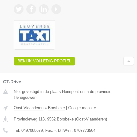
BEKIJK VOLLEDIG PROFIEL
GT-Drive
Niet gevestigd in de plaats Henripont en in de provincie
Henegouwen.
Oost-Vlaanderen
»
Borsbeke
|
Google maps
▼
Provincieweg 113
,
9552
Borsbeke
(
Oost-Vlaanderen
)
Tel:
0497088679
, Fax:
-
, BTW-nr:
0707773564