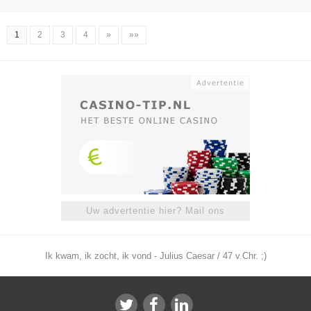
1
2
3
4
»
»»
Uw advertentie hier? Mail ons
Ik kwam, ik zocht, ik vond - Julius Caesar / 47 v.Chr. ;)