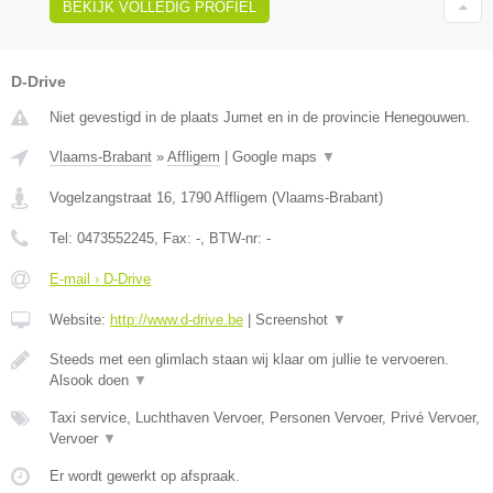
BEKIJK VOLLEDIG PROFIEL
D-Drive
Niet gevestigd in de plaats Jumet en in de provincie Henegouwen.
Vlaams-Brabant
»
Affligem
|
Google maps
▼
Vogelzangstraat 16
,
1790
Affligem
(
Vlaams-Brabant
)
Tel:
0473552245
, Fax:
-
, BTW-nr:
-
E-mail › D-Drive
Website:
http://www.d-drive.be
|
Screenshot
▼
Steeds met een glimlach staan wij klaar om jullie te vervoeren.
Alsook doen
▼
Taxi service, Luchthaven Vervoer, Personen Vervoer, Privé Vervoer,
Vervoer
▼
Er wordt gewerkt op afspraak.