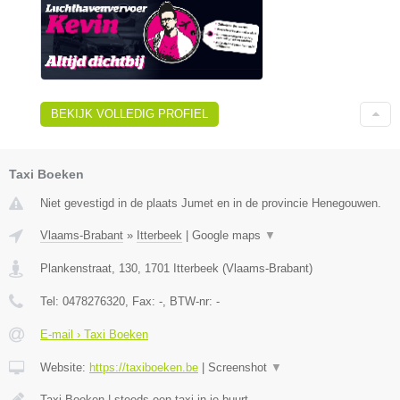
BEKIJK VOLLEDIG PROFIEL
Taxi Boeken
Niet gevestigd in de plaats Jumet en in de provincie Henegouwen.
Vlaams-Brabant
»
Itterbeek
|
Google maps
▼
Plankenstraat, 130
,
1701
Itterbeek
(
Vlaams-Brabant
)
Tel:
0478276320
, Fax:
-
, BTW-nr:
-
E-mail › Taxi Boeken
Website:
https://taxiboeken.be
|
Screenshot
▼
Taxi Boeken | steeds een taxi in je buurt