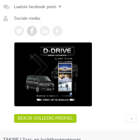
Laatste facebook posts
▼
Sociale media:
BEKIJK VOLLEDIG PROFIEL
TAKSIE | Taxi- en luchthavenvervoer