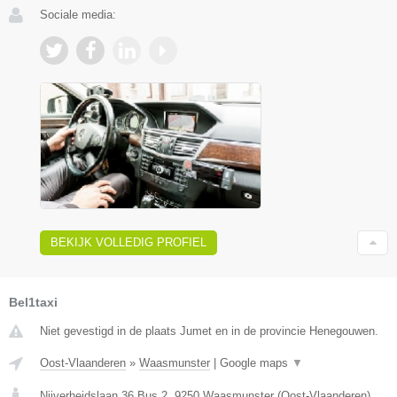
Sociale media:
BEKIJK VOLLEDIG PROFIEL
Bel1taxi
Niet gevestigd in de plaats Jumet en in de provincie Henegouwen.
Oost-Vlaanderen
»
Waasmunster
|
Google maps
▼
Nijverheidslaan 36 Bus 2
,
9250
Waasmunster
(
Oost-Vlaanderen
)