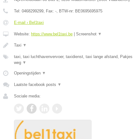
Tel:
0468299299
, Fax:
-
, BTW-nr:
BE0695695975
E-mail › Bel1taxi
Website:
https://www.bel1taxi.be
|
Screenshot
▼
Taxi
▼
taxi, taxi luchthavenvervoer, taxidienst, taxi lange afstand, Pakjes
weg
▼
Openingstijden
▼
Laatste facebook posts
▼
Sociale media: