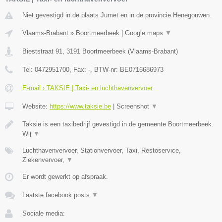
Niet gevestigd in de plaats Jumet en in de provincie Henegouwen.
Vlaams-Brabant
»
Boortmeerbeek
|
Google maps
▼
Bieststraat 91
,
3191
Boortmeerbeek
(
Vlaams-Brabant
)
Tel:
0472951700
, Fax:
-
, BTW-nr:
BE0716686973
E-mail › TAKSIE | Taxi- en luchthavenvervoer
Website:
https://www.taksie.be
|
Screenshot
▼
Taksie is een taxibedrijf gevestigd in de gemeente Boortmeerbeek.
Wij
▼
Luchthavenvervoer, Stationvervoer, Taxi, Restoservice,
Ziekenvervoer,
▼
Er wordt gewerkt op afspraak.
Laatste facebook posts
▼
Sociale media: