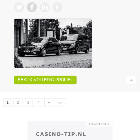
BEKIJK VOLLEDIG PROFIEL
1
2
3
4
»
»»