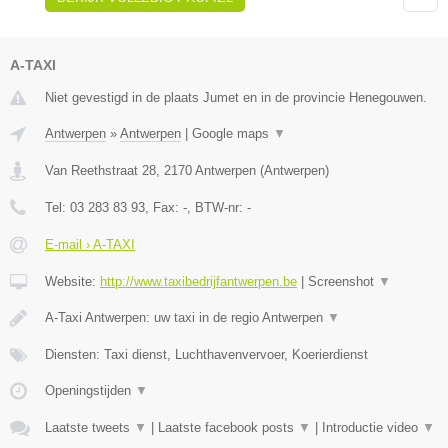
A-TAXI
Niet gevestigd in de plaats Jumet en in de provincie Henegouwen.
Antwerpen
»
Antwerpen
|
Google maps
▼
Van Reethstraat 28
,
2170
Antwerpen
(
Antwerpen
)
Tel:
03 283 83 93
, Fax:
-
, BTW-nr:
-
E-mail › A-TAXI
Website:
http://www.taxibedrijfantwerpen.be
|
Screenshot
▼
A-Taxi Antwerpen: uw taxi in de regio Antwerpen
▼
Diensten: Taxi dienst, Luchthavenvervoer, Koerierdienst
Openingstijden
▼
Laatste tweets
▼
|
Laatste facebook posts
▼
|
Introductie video
▼