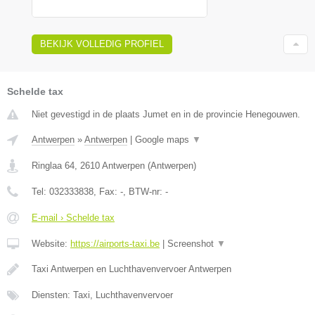
BEKIJK VOLLEDIG PROFIEL
Schelde tax
Niet gevestigd in de plaats Jumet en in de provincie Henegouwen.
Antwerpen
»
Antwerpen
|
Google maps
▼
Ringlaa 64
,
2610
Antwerpen
(
Antwerpen
)
Tel:
032333838
, Fax:
-
, BTW-nr:
-
E-mail › Schelde tax
Website:
https://airports-taxi.be
|
Screenshot
▼
Taxi Antwerpen en Luchthavenvervoer Antwerpen
Diensten: Taxi, Luchthavenvervoer