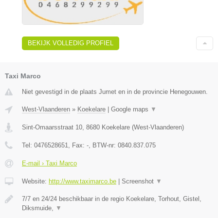
BEKIJK VOLLEDIG PROFIEL
Taxi Marco
Niet gevestigd in de plaats Jumet en in de provincie Henegouwen.
West-Vlaanderen
»
Koekelare
|
Google maps
▼
Sint-Omaarsstraat 10
,
8680
Koekelare
(
West-Vlaanderen
)
Tel:
0476528651
, Fax:
-
, BTW-nr:
0840.837.075
E-mail › Taxi Marco
Website:
http://www.taximarco.be
|
Screenshot
▼
7/7 en 24/24 beschikbaar in de regio Koekelare, Torhout, Gistel,
Diksmuide,
▼