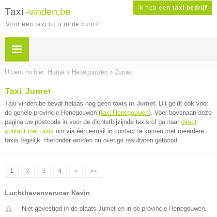
Ik heb een
taxi bedrijf
Taxi
-vinden.be
Vind een taxi bij u in de buurt!
U bent nu hier:
Home
»
Henegouwen
»
Jumet
Taxi Jumet
Taxi-vinden.be bevat helaas nog geen
taxis in Jumet
. Dit geldt ook voor
de gehele provincie Henegouwen (
taxi Henegouwen
). Voer bovenaan deze
pagina uw postcode in voor de dichtstbijzijnde taxis of ga naar
direct
contact met taxis
om via één e-mail in contact te komen met meerdere
taxis tegelijk. Hieronder worden nu overige resultaten getoond.
1
2
3
4
»
»»
Luchthavenvervoer Kevin
Niet gevestigd in de plaats Jumet en in de provincie Henegouwen.