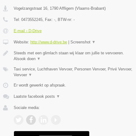
Vogelzangstraat 16
,
1790
Affligem
(
Vlaams-Brabant
)
Tel:
0473552245
, Fax:
-
, BTW-nr:
-
E-mail › D-Drive
Website:
http://www.d-drive.be
|
Screenshot
▼
Steeds met een glimlach staan wij klaar om jullie te vervoeren.
Alsook doen
▼
Taxi service, Luchthaven Vervoer, Personen Vervoer, Privé Vervoer,
Vervoer
▼
Er wordt gewerkt op afspraak.
Laatste facebook posts
▼
Sociale media: