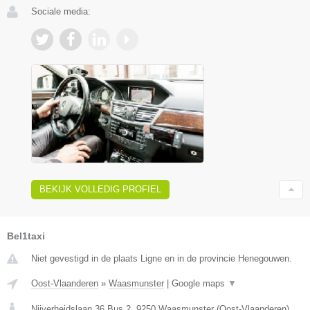
Sociale media:
BEKIJK VOLLEDIG PROFIEL
Bel1taxi
Niet gevestigd in de plaats Ligne en in de provincie Henegouwen.
Oost-Vlaanderen
»
Waasmunster
|
Google maps
▼
Nijverheidslaan 36 Bus 2
,
9250
Waasmunster
(
Oost-Vlaanderen
)