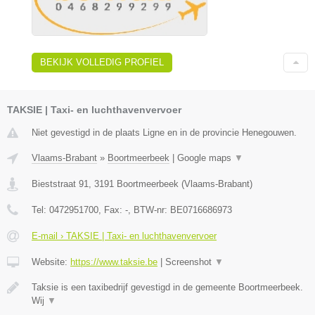
BEKIJK VOLLEDIG PROFIEL
TAKSIE | Taxi- en luchthavenvervoer
Niet gevestigd in de plaats Ligne en in de provincie Henegouwen.
Vlaams-Brabant
»
Boortmeerbeek
|
Google maps
▼
Bieststraat 91
,
3191
Boortmeerbeek
(
Vlaams-Brabant
)
Tel:
0472951700
, Fax:
-
, BTW-nr:
BE0716686973
E-mail › TAKSIE | Taxi- en luchthavenvervoer
Website:
https://www.taksie.be
|
Screenshot
▼
Taksie is een taxibedrijf gevestigd in de gemeente Boortmeerbeek.
Wij
▼