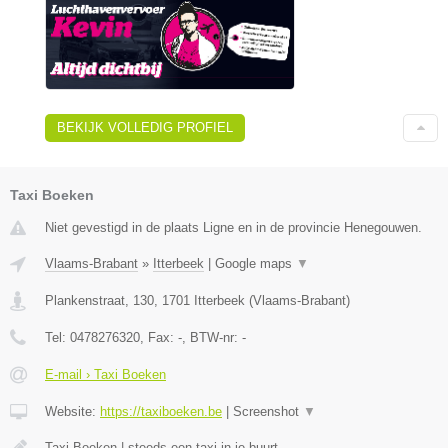
BEKIJK VOLLEDIG PROFIEL
Taxi Boeken
Niet gevestigd in de plaats Ligne en in de provincie Henegouwen.
Vlaams-Brabant
»
Itterbeek
|
Google maps
▼
Plankenstraat, 130
,
1701
Itterbeek
(
Vlaams-Brabant
)
Tel:
0478276320
, Fax:
-
, BTW-nr:
-
E-mail › Taxi Boeken
Website:
https://taxiboeken.be
|
Screenshot
▼
Taxi Boeken | steeds een taxi in je buurt