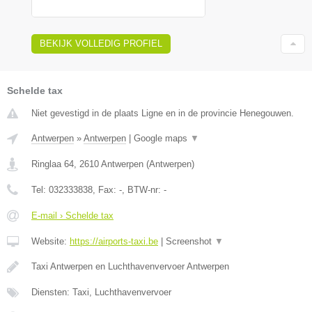
BEKIJK VOLLEDIG PROFIEL
Schelde tax
Niet gevestigd in de plaats Ligne en in de provincie Henegouwen.
Antwerpen
»
Antwerpen
|
Google maps
▼
Ringlaa 64
,
2610
Antwerpen
(
Antwerpen
)
Tel:
032333838
, Fax:
-
, BTW-nr:
-
E-mail › Schelde tax
Website:
https://airports-taxi.be
|
Screenshot
▼
Taxi Antwerpen en Luchthavenvervoer Antwerpen
Diensten: Taxi, Luchthavenvervoer