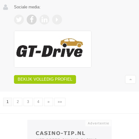
Sociale media:
BEKIJK VOLLEDIG PROFIEL
1
2
3
4
»
»»