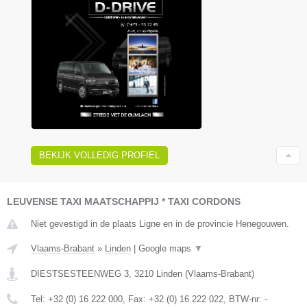
BEKIJK VOLLEDIG PROFIEL
LEUVENSE TAXI MAATSCHAPPIJ * TAXI CORDONS
Niet gevestigd in de plaats Ligne en in de provincie Henegouwen.
Vlaams-Brabant
»
Linden
|
Google maps
▼
DIESTSESTEENWEG 3
,
3210
Linden
(
Vlaams-Brabant
)
Tel:
+32 (0) 16 222 000
, Fax:
+32 (0) 16 222 022
, BTW-nr:
-