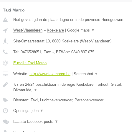
Taxi Marco
Niet gevestigd in de plaats Ligne en in de provincie Henegouwen.
West-Vlaanderen
»
Koekelare
|
Google maps
▼
Sint-Omaarsstraat 10
,
8680
Koekelare
(
West-Vlaanderen
)
Tel:
0476528651
, Fax:
-
, BTW-nr:
0840.837.075
E-mail › Taxi Marco
Website:
http://www.taximarco.be
|
Screenshot
▼
7/7 en 24/24 beschikbaar in de regio Koekelare, Torhout, Gistel,
Diksmuide,
▼
Diensten: Taxi, Luchthavenvervoer, Personenvervoer
Openingstijden
▼
Laatste facebook posts
▼