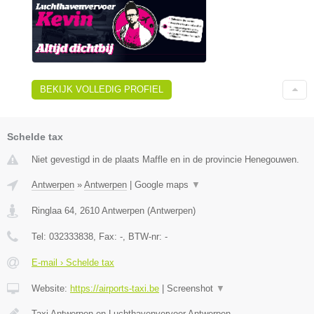
BEKIJK VOLLEDIG PROFIEL
Schelde tax
Niet gevestigd in de plaats Maffle en in de provincie Henegouwen.
Antwerpen
»
Antwerpen
|
Google maps
▼
Ringlaa 64
,
2610
Antwerpen
(
Antwerpen
)
Tel:
032333838
, Fax:
-
, BTW-nr:
-
E-mail › Schelde tax
Website:
https://airports-taxi.be
|
Screenshot
▼
Taxi Antwerpen en Luchthavenvervoer Antwerpen