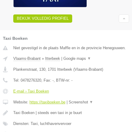
BEKIJK VOLLEDIG PROFIEL
Taxi Boeken
Niet gevestigd in de plaats Maffle en in de provincie Henegouwen.
Vlaams-Brabant
»
Itterbeek
|
Google maps
▼
Plankenstraat, 130
,
1701
Itterbeek
(
Vlaams-Brabant
)
Tel:
0478276320
, Fax:
-
, BTW-nr:
-
E-mail › Taxi Boeken
Website:
https://taxiboeken.be
|
Screenshot
▼
Taxi Boeken | steeds een taxi in je buurt
Diensten: Taxi, luchthavenvervoer