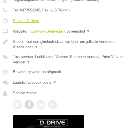
Tel:
0473552245
, Fax:
-
, BTW-nr:
-
E-mail › D-Drive
Website:
http://www.d-drive.be
|
Screenshot
▼
Steeds met een glimlach staan wij klaar om jullie te vervoeren.
Alsook doen
▼
Taxi service, Luchthaven Vervoer, Personen Vervoer, Privé Vervoer,
Vervoer
▼
Er wordt gewerkt op afspraak.
Laatste facebook posts
▼
Sociale media: