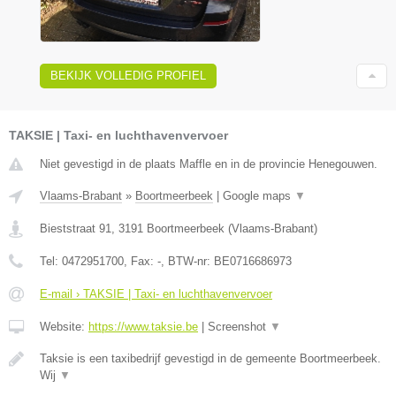
BEKIJK VOLLEDIG PROFIEL
TAKSIE | Taxi- en luchthavenvervoer
Niet gevestigd in de plaats Maffle en in de provincie Henegouwen.
Vlaams-Brabant
»
Boortmeerbeek
|
Google maps
▼
Bieststraat 91
,
3191
Boortmeerbeek
(
Vlaams-Brabant
)
Tel:
0472951700
, Fax:
-
, BTW-nr:
BE0716686973
E-mail › TAKSIE | Taxi- en luchthavenvervoer
Website:
https://www.taksie.be
|
Screenshot
▼
Taksie is een taxibedrijf gevestigd in de gemeente Boortmeerbeek.
Wij
▼