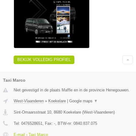
BEKIJK VOLLEDIG PROFIEL
Taxi Marco
Niet gevestigd in de plaats Maffle en in de provincie Henegouwen.
West-Vlaanderen
»
Koekelare
|
Google maps
▼
Sint-Omaarsstraat 10
,
8680
Koekelare
(
West-Vlaanderen
)
Tel:
0476528651
, Fax:
-
, BTW-nr:
0840.837.075
E-mail › Taxi Marco