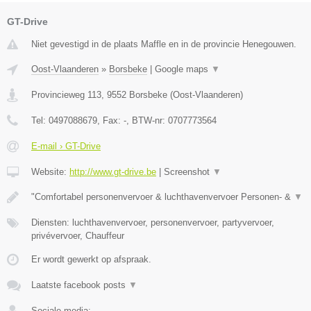
GT-Drive
Niet gevestigd in de plaats Maffle en in de provincie Henegouwen.
Oost-Vlaanderen
»
Borsbeke
|
Google maps
▼
Provincieweg 113
,
9552
Borsbeke
(
Oost-Vlaanderen
)
Tel:
0497088679
, Fax:
-
, BTW-nr:
0707773564
E-mail › GT-Drive
Website:
http://www.gt-drive.be
|
Screenshot
▼
"Comfortabel personenvervoer & luchthavenvervoer Personen- &
▼
Diensten: luchthavenvervoer, personenvervoer, partyvervoer,
privévervoer, Chauffeur
Er wordt gewerkt op afspraak.
Laatste facebook posts
▼
Sociale media: