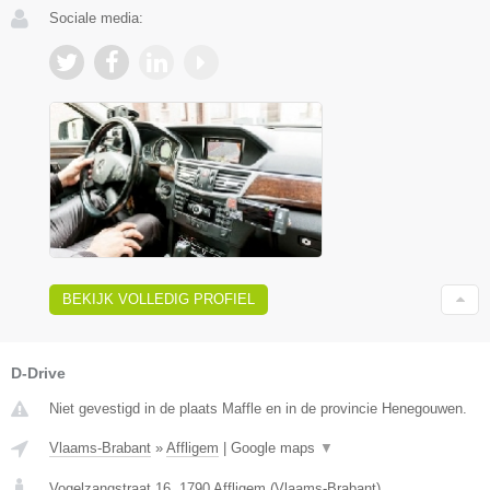
Sociale media:
BEKIJK VOLLEDIG PROFIEL
D-Drive
Niet gevestigd in de plaats Maffle en in de provincie Henegouwen.
Vlaams-Brabant
»
Affligem
|
Google maps
▼
Vogelzangstraat 16
,
1790
Affligem
(
Vlaams-Brabant
)