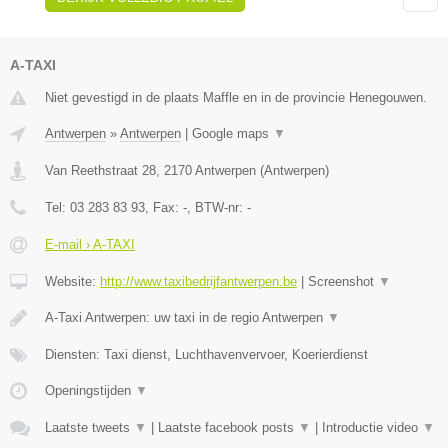
A-TAXI
Niet gevestigd in de plaats Maffle en in de provincie Henegouwen.
Antwerpen
»
Antwerpen
|
Google maps
▼
Van Reethstraat 28
,
2170
Antwerpen
(
Antwerpen
)
Tel:
03 283 83 93
, Fax:
-
, BTW-nr:
-
E-mail › A-TAXI
Website:
http://www.taxibedrijfantwerpen.be
|
Screenshot
▼
A-Taxi Antwerpen: uw taxi in de regio Antwerpen
▼
Diensten: Taxi dienst, Luchthavenvervoer, Koerierdienst
Openingstijden
▼
Laatste tweets
▼
|
Laatste facebook posts
▼
|
Introductie video
▼