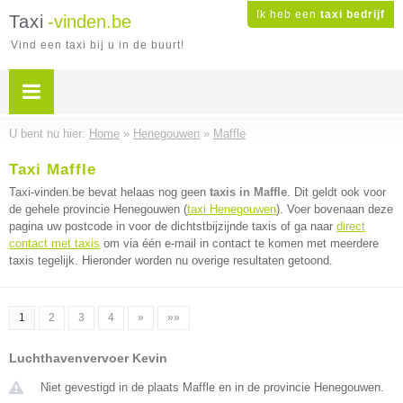
Ik heb een
taxi bedrijf
Taxi
-vinden.be
Vind een taxi bij u in de buurt!
U bent nu hier:
Home
»
Henegouwen
»
Maffle
Taxi Maffle
Taxi-vinden.be bevat helaas nog geen
taxis in Maffle
. Dit geldt ook voor
de gehele provincie Henegouwen (
taxi Henegouwen
). Voer bovenaan deze
pagina uw postcode in voor de dichtstbijzijnde taxis of ga naar
direct
contact met taxis
om via één e-mail in contact te komen met meerdere
taxis tegelijk. Hieronder worden nu overige resultaten getoond.
1
2
3
4
»
»»
Luchthavenvervoer Kevin
Niet gevestigd in de plaats Maffle en in de provincie Henegouwen.