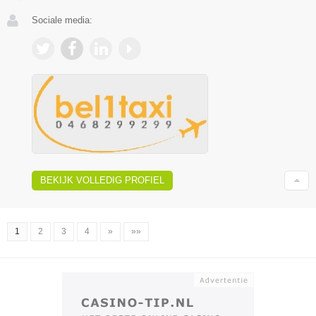
Sociale media:
BEKIJK VOLLEDIG PROFIEL
1
2
3
4
»
»»