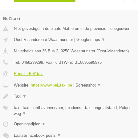
Bel1taxi
Niet gevestigd in de plaats Maffle en in de provincie Henegouwen.
Oost-Vlaanderen
»
Waasmunster
|
Google maps
▼
Nijverheidslaan 36 Bus 2
,
9250
Waasmunster
(
Oost-Vlaanderen
)
Tel:
0468299299
, Fax:
-
, BTW-nr:
BE0695695975
E-mail › Bel1taxi
Website:
https://www.bel1taxi.be
|
Screenshot
▼
Taxi
▼
taxi, taxi luchthavenvervoer, taxidienst, taxi lange afstand, Pakjes
weg
▼
Openingstijden
▼
Laatste facebook posts
▼