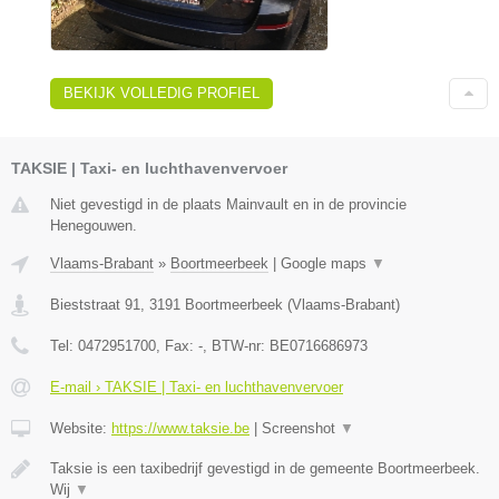
BEKIJK VOLLEDIG PROFIEL
TAKSIE | Taxi- en luchthavenvervoer
Niet gevestigd in de plaats Mainvault en in de provincie
Henegouwen.
Vlaams-Brabant
»
Boortmeerbeek
|
Google maps
▼
Bieststraat 91
,
3191
Boortmeerbeek
(
Vlaams-Brabant
)
Tel:
0472951700
, Fax:
-
, BTW-nr:
BE0716686973
E-mail › TAKSIE | Taxi- en luchthavenvervoer
Website:
https://www.taksie.be
|
Screenshot
▼
Taksie is een taxibedrijf gevestigd in de gemeente Boortmeerbeek.
Wij
▼