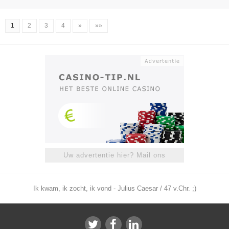
1
2
3
4
»
»»
Uw advertentie hier? Mail ons
Ik kwam, ik zocht, ik vond - Julius Caesar / 47 v.Chr. ;)