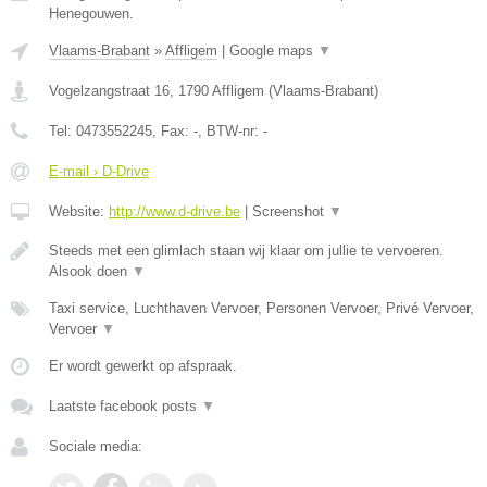
Henegouwen.
Vlaams-Brabant
»
Affligem
|
Google maps
▼
Vogelzangstraat 16
,
1790
Affligem
(
Vlaams-Brabant
)
Tel:
0473552245
, Fax:
-
, BTW-nr:
-
E-mail › D-Drive
Website:
http://www.d-drive.be
|
Screenshot
▼
Steeds met een glimlach staan wij klaar om jullie te vervoeren.
Alsook doen
▼
Taxi service, Luchthaven Vervoer, Personen Vervoer, Privé Vervoer,
Vervoer
▼
Er wordt gewerkt op afspraak.
Laatste facebook posts
▼
Sociale media: