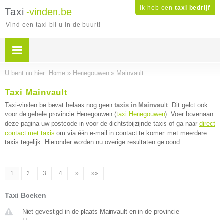
Ik heb een
taxi bedrijf
Taxi
-vinden.be
Vind een taxi bij u in de buurt!
U bent nu hier:
Home
»
Henegouwen
»
Mainvault
Taxi Mainvault
Taxi-vinden.be bevat helaas nog geen
taxis in Mainvault
. Dit geldt ook
voor de gehele provincie Henegouwen (
taxi Henegouwen
). Voer bovenaan
deze pagina uw postcode in voor de dichtstbijzijnde taxis of ga naar
direct
contact met taxis
om via één e-mail in contact te komen met meerdere
taxis tegelijk. Hieronder worden nu overige resultaten getoond.
1
2
3
4
»
»»
Taxi Boeken
Niet gevestigd in de plaats Mainvault en in de provincie