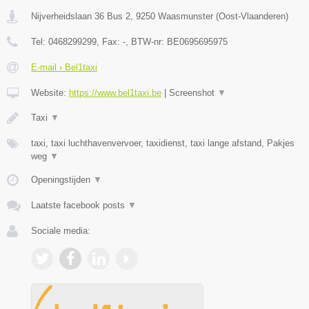
Nijverheidslaan 36 Bus 2
,
9250
Waasmunster
(
Oost-Vlaanderen
)
Tel:
0468299299
, Fax:
-
, BTW-nr:
BE0695695975
E-mail › Bel1taxi
Website:
https://www.bel1taxi.be
|
Screenshot
▼
Taxi
▼
taxi, taxi luchthavenvervoer, taxidienst, taxi lange afstand, Pakjes
weg
▼
Openingstijden
▼
Laatste facebook posts
▼
Sociale media: