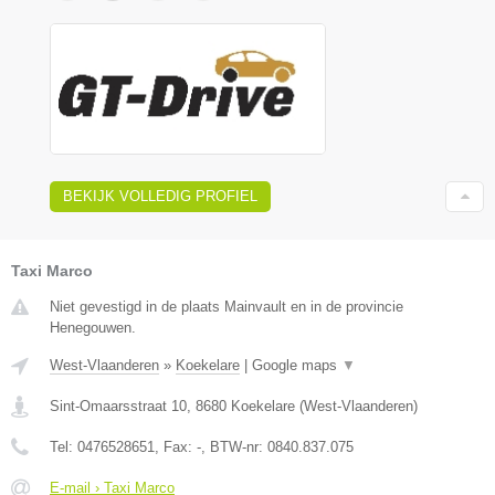
BEKIJK VOLLEDIG PROFIEL
Taxi Marco
Niet gevestigd in de plaats Mainvault en in de provincie
Henegouwen.
West-Vlaanderen
»
Koekelare
|
Google maps
▼
Sint-Omaarsstraat 10
,
8680
Koekelare
(
West-Vlaanderen
)
Tel:
0476528651
, Fax:
-
, BTW-nr:
0840.837.075
E-mail › Taxi Marco