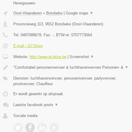
Henegouwen.
Oost-Vlaanderen
»
Borsbeke
|
Google maps
▼
Provincieweg 113
,
9552
Borsbeke
(
Oost-Vlaanderen
)
Tel:
0497088679
, Fax:
-
, BTW-nr:
0707773564
E-mail › GT-Drive
Website:
http://www.gt-drive.be
|
Screenshot
▼
"Comfortabel personenvervoer & luchthavenvervoer Personen- &
▼
Diensten: luchthavenvervoer, personenvervoer, partyvervoer,
privévervoer, Chauffeur
Er wordt gewerkt op afspraak.
Laatste facebook posts
▼
Sociale media: