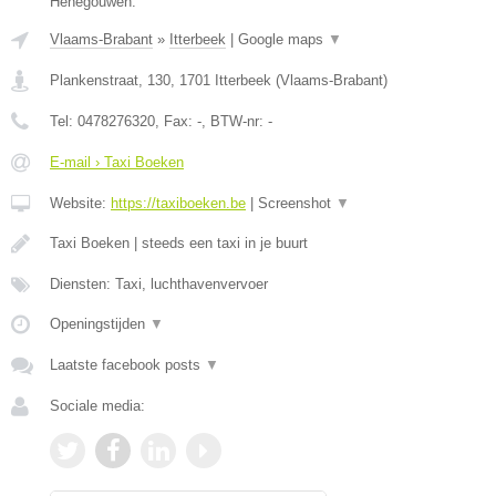
Henegouwen.
Vlaams-Brabant
»
Itterbeek
|
Google maps
▼
Plankenstraat, 130
,
1701
Itterbeek
(
Vlaams-Brabant
)
Tel:
0478276320
, Fax:
-
, BTW-nr:
-
E-mail › Taxi Boeken
Website:
https://taxiboeken.be
|
Screenshot
▼
Taxi Boeken | steeds een taxi in je buurt
Diensten: Taxi, luchthavenvervoer
Openingstijden
▼
Laatste facebook posts
▼
Sociale media: