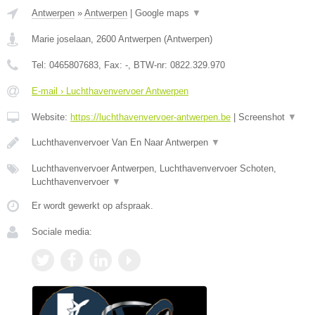
Antwerpen
»
Antwerpen
|
Google maps
▼
Marie joselaan
,
2600
Antwerpen
(
Antwerpen
)
Tel:
0465807683
, Fax:
-
, BTW-nr:
0822.329.970
E-mail › Luchthavenvervoer Antwerpen
Website:
https://luchthavenvervoer-antwerpen.be
|
Screenshot
▼
Luchthavenvervoer Van En Naar Antwerpen
▼
Luchthavenvervoer Antwerpen, Luchthavenvervoer Schoten,
Luchthavenvervoer
▼
Er wordt gewerkt op afspraak.
Sociale media: