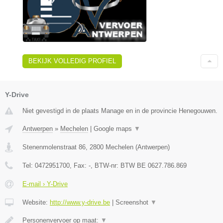
BEKIJK VOLLEDIG PROFIEL
Y-Drive
Niet gevestigd in de plaats Manage en in de provincie Henegouwen.
Antwerpen
»
Mechelen
|
Google maps
▼
Stenenmolenstraat 86
,
2800
Mechelen
(
Antwerpen
)
Tel:
0472951700
, Fax:
-
, BTW-nr:
BTW BE 0627.786.869
E-mail › Y-Drive
Website:
http://www.y-drive.be
|
Screenshot
▼
Personenvervoer op maat:
▼