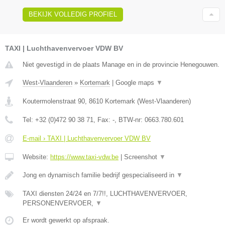
BEKIJK VOLLEDIG PROFIEL
TAXI | Luchthavenvervoer VDW BV
Niet gevestigd in de plaats Manage en in de provincie Henegouwen.
West-Vlaanderen
»
Kortemark
|
Google maps
▼
Koutermolenstraat 90
,
8610
Kortemark
(
West-Vlaanderen
)
Tel:
+32 (0)472 90 38 71
, Fax:
-
, BTW-nr:
0663.780.601
E-mail › TAXI | Luchthavenvervoer VDW BV
Website:
https://www.taxi-vdw.be
|
Screenshot
▼
Jong en dynamisch familie bedrijf gespecialiseerd in
▼
TAXI diensten 24/24 en 7/7!!, LUCHTHAVENVERVOER,
PERSONENVERVOER,
▼
Er wordt gewerkt op afspraak.