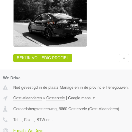
BEKIJK VOLLEDIG PROFIEL
We Drive
Niet gevestigd in de plaats Manage en in de provincie Henegouwen.
Oost-Vlaanderen
»
Oosterzele
|
Google maps
▼
Geraardsbergsesteenweg
,
9860
Oosterzele
(
Oost-Vlaanderen
)
Tel:
-
, Fax:
-
, BTW-nr:
-
E-mail › We Drive