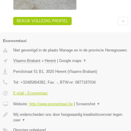
BEKIJK VOLLEDIG PROFIEL
Economtaxi
Niet gevestigd in de plaats Manage en in de provincie Henegouwen.
Vlaams-Brabant
»
Herent
|
Google maps
▼
Persilstraat 51 B1
,
3020
Herent
(
Vlaams-Brabant
)
Tel:
+32485804382
, Fax:
-
, BTW-nr:
0877187034
E-mail › Economtaxi
Website:
http://www.economtaxi.be
|
Screenshot
▼
Wij onderscheiden ons door hoogwaardig kwaliteitsvervoer tegen
zeer
▼
Diensten onbekend