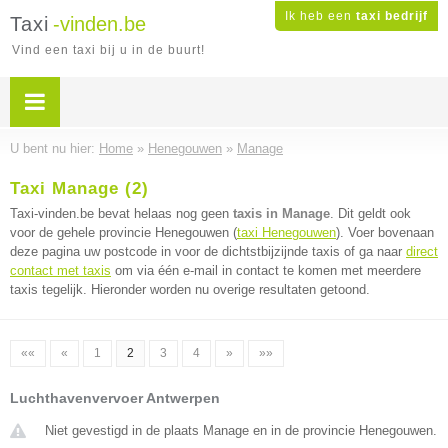
Ik heb een
taxi bedrijf
Taxi
-vinden.be
Vind een taxi bij u in de buurt!
U bent nu hier:
Home
»
Henegouwen
»
Manage
Taxi Manage (2)
Taxi-vinden.be bevat helaas nog geen
taxis in Manage
. Dit geldt ook
voor de gehele provincie Henegouwen (
taxi Henegouwen
). Voer bovenaan
deze pagina uw postcode in voor de dichtstbijzijnde taxis of ga naar
direct
contact met taxis
om via één e-mail in contact te komen met meerdere
taxis tegelijk. Hieronder worden nu overige resultaten getoond.
««
«
1
2
3
4
»
»»
Luchthavenvervoer Antwerpen
Niet gevestigd in de plaats Manage en in de provincie Henegouwen.