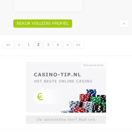
BEKIJK VOLLEDIG PROFIEL
««
«
1
2
3
4
»
»»
Uw advertentie hier? Mail ons