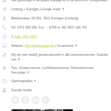
Niet gevestigd in de plaats Manage en in de provincie Henegouwen.
Limburg
»
Kuringen
|
Google maps
▼
Meidoornlaan 18 D01
,
3511
Kuringen
(
Limburg
)
Tel:
0471 500 500
, Fax:
-
, BTW-nr:
BE 0837.184.729
E-mail › AXI TAXI
Website:
http://www.axitaxi.be
|
Screenshot
▼
Wij zijn een bedrijf gespecialiseerd in alle personenvervoer. Gaande
van
▼
Taxi, Groepsvervoer, Luchthavenvervoer, Rolstoelvervoer,
Secundair
▼
Openingstijden
▼
Sociale media: