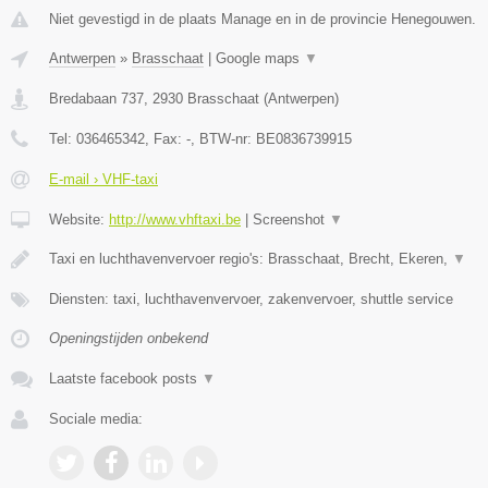
Niet gevestigd in de plaats Manage en in de provincie Henegouwen.
Antwerpen
»
Brasschaat
|
Google maps
▼
Bredabaan 737
,
2930
Brasschaat
(
Antwerpen
)
Tel:
036465342
, Fax:
-
, BTW-nr:
BE0836739915
E-mail › VHF-taxi
Website:
http://www.vhftaxi.be
|
Screenshot
▼
Taxi en luchthavenvervoer regio's: Brasschaat, Brecht, Ekeren,
▼
Diensten: taxi, luchthavenvervoer, zakenvervoer, shuttle service
Openingstijden onbekend
Laatste facebook posts
▼
Sociale media: