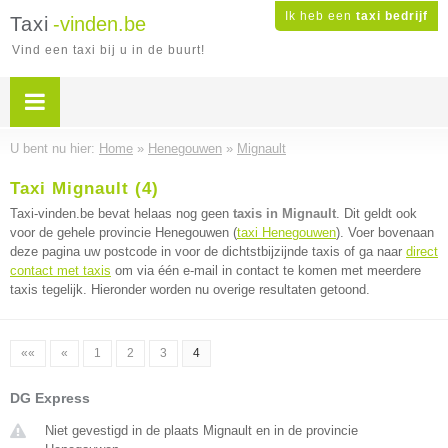
Ik heb een
taxi bedrijf
Taxi
-vinden.be
Vind een taxi bij u in de buurt!
U bent nu hier:
Home
»
Henegouwen
»
Mignault
Taxi Mignault (4)
Taxi-vinden.be bevat helaas nog geen
taxis in Mignault
. Dit geldt ook
voor de gehele provincie Henegouwen (
taxi Henegouwen
). Voer bovenaan
deze pagina uw postcode in voor de dichtstbijzijnde taxis of ga naar
direct
contact met taxis
om via één e-mail in contact te komen met meerdere
taxis tegelijk. Hieronder worden nu overige resultaten getoond.
««
«
1
2
3
4
DG Express
Niet gevestigd in de plaats Mignault en in de provincie