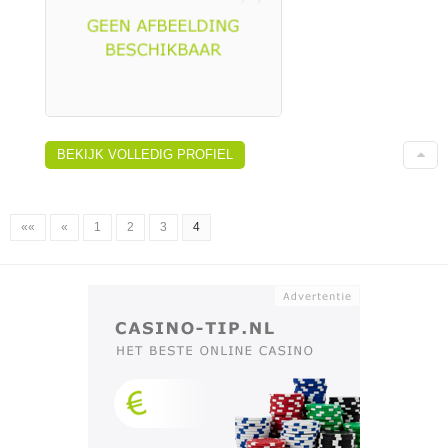
BEKIJK VOLLEDIG PROFIEL
««
«
1
2
3
4