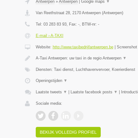
Antwerpen
»
Antwerpen
|
Google maps
▼
Van Reethstraat 28
,
2170
Antwerpen
(
Antwerpen
)
Tel:
03 283 83 93
, Fax:
-
, BTW-nr:
-
E-mail › A-TAXI
Website:
http://www.taxibedrijfantwerpen.be
|
Screensho
A-Taxi Antwerpen: uw taxi in de regio Antwerpen
▼
Diensten: Taxi dienst, Luchthavenvervoer, Koerierdienst
Openingstijden
▼
Laatste tweets
▼
|
Laatste facebook posts
▼
|
Introduct
Sociale media:
BEKIJK VOLLEDIG PROFIEL