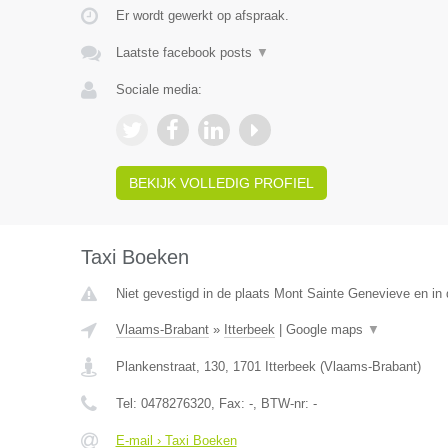
Er wordt gewerkt op afspraak.
Laatste facebook posts
▼
Sociale media:
BEKIJK VOLLEDIG PROFIEL
Taxi Boeken
Niet gevestigd in de plaats Mont Sainte Genevieve en in
Vlaams-Brabant
»
Itterbeek
|
Google maps
▼
Plankenstraat, 130
,
1701
Itterbeek
(
Vlaams-Brabant
)
Tel:
0478276320
, Fax:
-
, BTW-nr:
-
E-mail › Taxi Boeken