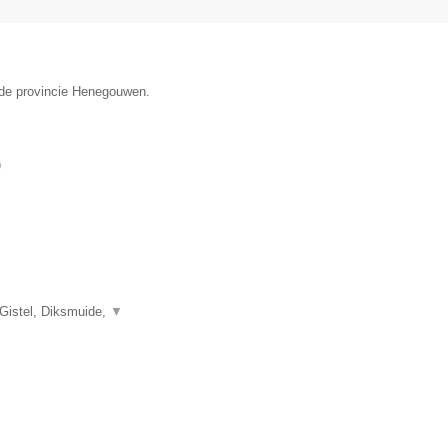
 de provincie Henegouwen.
)
 Gistel, Diksmuide,
▼