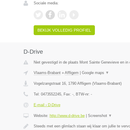
Sociale media:
BEKIJK VOLLEDIG PROFIEL
D-Drive
Niet gevestigd in de plaats Mont Sainte Genevieve en in
Vlaams-Brabant
»
Affligem
|
Google maps
▼
Vogelzangstraat 16
,
1790
Affligem
(
Vlaams-Brabant
)
Tel:
0473552245
, Fax:
-
, BTW-nr:
-
E-mail › D-Drive
Website:
http://www.d-drive.be
|
Screenshot
▼
Steeds met een glimlach staan wij klaar om jullie te ver