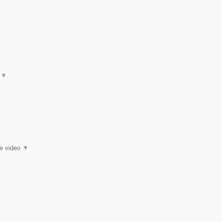
t
▼
ie video
▼