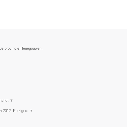
 de provincie Henegouwen.
nshot
▼
in 2012. Reizigers
▼