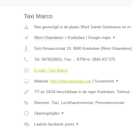
Taxi Marco
Niet gevestigd in de plaats Mont Sainte Genevieve en in
West-Vlaanderen
»
Koekelare
|
Google maps
▼
Sint-Omaarsstraat 10
,
8680
Koekelare
(
West-Vlaanderen
Tel:
0476528651
, Fax:
-
, BTW-nr:
0840.837.075
E-mail › Taxi Marco
Website:
http://www.taximarco.be
|
Screenshot
▼
7/7 en 24/24 beschikbaar in de regio Koekelare, Torhout,
Diensten: Taxi, Luchthavenvervoer, Personenvervoer
Openingstijden
▼
Laatste facebook posts
▼