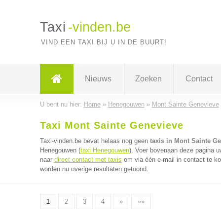
Taxi
-vinden.be
VIND EEN TAXI BIJ U IN DE BUURT!
Nieuws
Zoeken
Contact
U bent nu hier:
Home
»
Henegouwen
»
Mont Sainte Genevieve
Taxi Mont Sainte Genevieve
Taxi-vinden.be bevat helaas nog geen
taxis in Mont Sainte G
Henegouwen (
taxi Henegouwen
). Voer bovenaan deze pagina uw 
naar
direct contact met taxis
om via één e-mail in contact te ko
worden nu overige resultaten getoond.
1
2
3
4
»
»»