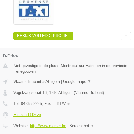
BEKIJK VOLLEDIG PROFIEL
D-Drive
Niet gevestigd in de plaats Montroeul sur Haine en in de provincie
Henegouwen.
Vlaams-Brabant
»
Affligem
|
Google maps
▼
Vogelzangstraat 16
,
1790
Affligem
(
Vlaams-Brabant
)
Tel:
0473552245
, Fax:
-
, BTW-nr:
-
E-mail › D-Drive
Website:
http://www.d-drive.be
|
Screenshot
▼