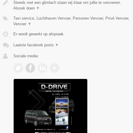
Steeds met een glimlach staan wij klaar om jullie te vervoeren.
Alsook doen
▼
Taxi service, Luchthaven Vervoer, Personen Vervoer, Privé Vervoer,
Vervoer
▼
Er wordt gewerkt op afspraak.
Laatste facebook posts
▼
Sociale media: