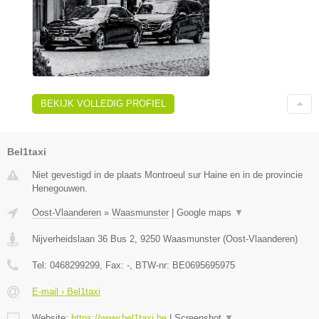
BEKIJK VOLLEDIG PROFIEL
Bel1taxi
Niet gevestigd in de plaats Montroeul sur Haine en in de provincie
Henegouwen.
Oost-Vlaanderen
»
Waasmunster
|
Google maps
▼
Nijverheidslaan 36 Bus 2
,
9250
Waasmunster
(
Oost-Vlaanderen
)
Tel:
0468299299
, Fax:
-
, BTW-nr:
BE0695695975
E-mail › Bel1taxi
Website:
https://www.bel1taxi.be
|
Screenshot
▼