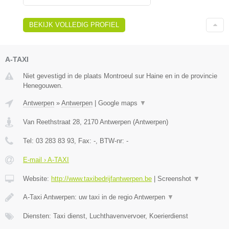
BEKIJK VOLLEDIG PROFIEL
A-TAXI
Niet gevestigd in de plaats Montroeul sur Haine en in de provincie
Henegouwen.
Antwerpen
»
Antwerpen
|
Google maps
▼
Van Reethstraat 28
,
2170
Antwerpen
(
Antwerpen
)
Tel:
03 283 83 93
, Fax:
-
, BTW-nr:
-
E-mail › A-TAXI
Website:
http://www.taxibedrijfantwerpen.be
|
Screenshot
▼
A-Taxi Antwerpen: uw taxi in de regio Antwerpen
▼
Diensten: Taxi dienst, Luchthavenvervoer, Koerierdienst