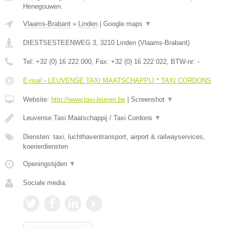
Henegouwen.
Vlaams-Brabant
»
Linden
|
Google maps
▼
DIESTSESTEENWEG 3
,
3210
Linden
(
Vlaams-Brabant
)
Tel:
+32 (0) 16 222 000
, Fax:
+32 (0) 16 222 022
, BTW-nr:
-
E-mail › LEUVENSE TAXI MAATSCHAPPIJ * TAXI CORDONS
Website:
http://www.taxi-leuven.be
|
Screenshot
▼
Leuvense Taxi Maatschappij / Taxi Cordons
▼
Diensten: taxi, luchthaventransport, airport & railwayservices,
koerierdiensten
Openingstijden
▼
Sociale media: