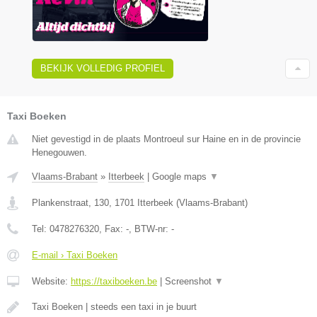
BEKIJK VOLLEDIG PROFIEL
Taxi Boeken
Niet gevestigd in de plaats Montroeul sur Haine en in de provincie
Henegouwen.
Vlaams-Brabant
»
Itterbeek
|
Google maps
▼
Plankenstraat, 130
,
1701
Itterbeek
(
Vlaams-Brabant
)
Tel:
0478276320
, Fax:
-
, BTW-nr:
-
E-mail › Taxi Boeken
Website:
https://taxiboeken.be
|
Screenshot
▼
Taxi Boeken | steeds een taxi in je buurt