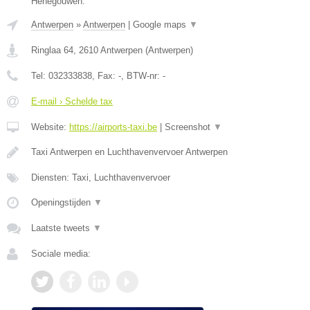
Henegouwen.
Antwerpen
»
Antwerpen
|
Google maps
▼
Ringlaa 64
,
2610
Antwerpen
(
Antwerpen
)
Tel:
032333838
, Fax:
-
, BTW-nr:
-
E-mail › Schelde tax
Website:
https://airports-taxi.be
|
Screenshot
▼
Taxi Antwerpen en Luchthavenvervoer Antwerpen
Diensten: Taxi, Luchthavenvervoer
Openingstijden
▼
Laatste tweets
▼
Sociale media: