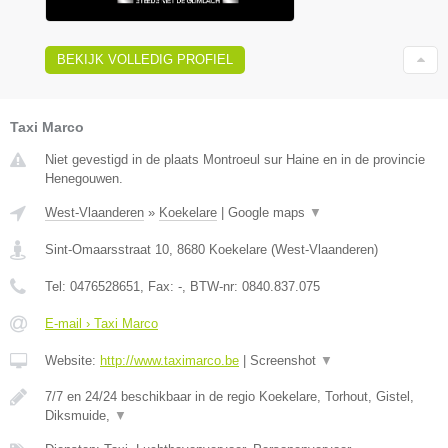
BEKIJK VOLLEDIG PROFIEL
Taxi Marco
Niet gevestigd in de plaats Montroeul sur Haine en in de provincie
Henegouwen.
West-Vlaanderen
»
Koekelare
|
Google maps
▼
Sint-Omaarsstraat 10
,
8680
Koekelare
(
West-Vlaanderen
)
Tel:
0476528651
, Fax:
-
, BTW-nr:
0840.837.075
E-mail › Taxi Marco
Website:
http://www.taximarco.be
|
Screenshot
▼
7/7 en 24/24 beschikbaar in de regio Koekelare, Torhout, Gistel,
Diksmuide,
▼