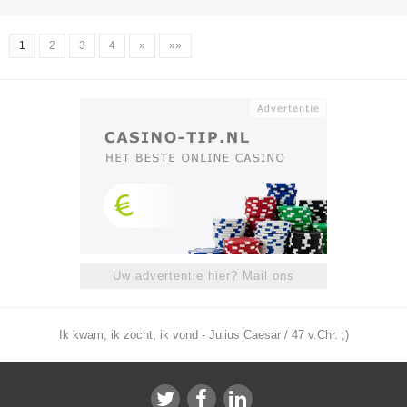
1
2
3
4
»
»»
Uw advertentie hier? Mail ons
Ik kwam, ik zocht, ik vond - Julius Caesar / 47 v.Chr. ;)