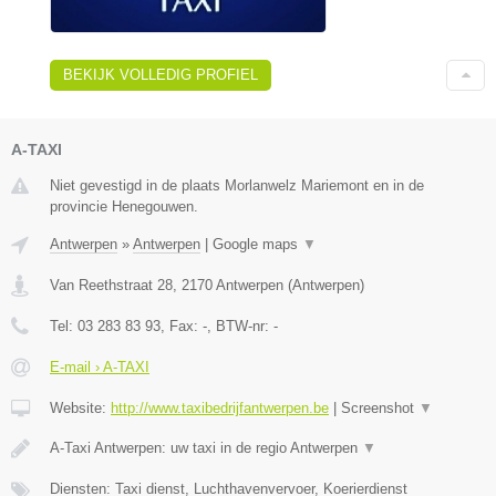
BEKIJK VOLLEDIG PROFIEL
A-TAXI
Niet gevestigd in de plaats Morlanwelz Mariemont en in de
provincie Henegouwen.
Antwerpen
»
Antwerpen
|
Google maps
▼
Van Reethstraat 28
,
2170
Antwerpen
(
Antwerpen
)
Tel:
03 283 83 93
, Fax:
-
, BTW-nr:
-
E-mail › A-TAXI
Website:
http://www.taxibedrijfantwerpen.be
|
Screenshot
▼
A-Taxi Antwerpen: uw taxi in de regio Antwerpen
▼
Diensten: Taxi dienst, Luchthavenvervoer, Koerierdienst