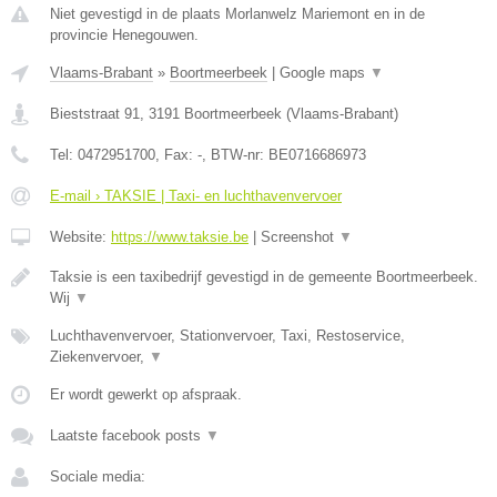
Niet gevestigd in de plaats Morlanwelz Mariemont en in de
provincie Henegouwen.
Vlaams-Brabant
»
Boortmeerbeek
|
Google maps
▼
Bieststraat 91
,
3191
Boortmeerbeek
(
Vlaams-Brabant
)
Tel:
0472951700
, Fax:
-
, BTW-nr:
BE0716686973
E-mail › TAKSIE | Taxi- en luchthavenvervoer
Website:
https://www.taksie.be
|
Screenshot
▼
Taksie is een taxibedrijf gevestigd in de gemeente Boortmeerbeek.
Wij
▼
Luchthavenvervoer, Stationvervoer, Taxi, Restoservice,
Ziekenvervoer,
▼
Er wordt gewerkt op afspraak.
Laatste facebook posts
▼
Sociale media: