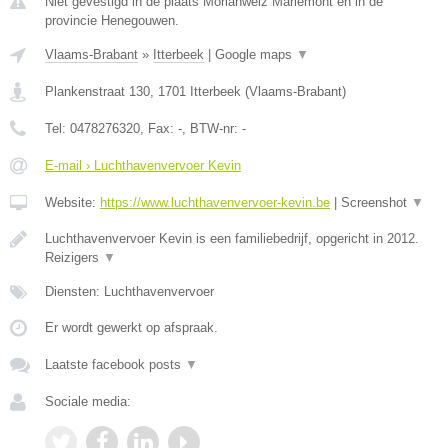
Niet gevestigd in de plaats Morlanwelz Mariemont en in de
provincie Henegouwen.
Vlaams-Brabant
»
Itterbeek
|
Google maps
▼
Plankenstraat 130
,
1701
Itterbeek
(
Vlaams-Brabant
)
Tel:
0478276320
, Fax:
-
, BTW-nr:
-
E-mail › Luchthavenvervoer Kevin
Website:
https://www.luchthavenvervoer-kevin.be
|
Screenshot
▼
Luchthavenvervoer Kevin is een familiebedrijf, opgericht in 2012.
Reizigers
▼
Diensten: Luchthavenvervoer
Er wordt gewerkt op afspraak.
Laatste facebook posts
▼
Sociale media: