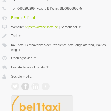
Tel:
0468299299
, Fax:
-
, BTW-nr:
BE0695695975
E-mail › Bel1taxi
Website:
https://www.bel1taxi.be
|
Screenshot
▼
Taxi
▼
taxi, taxi luchthavenvervoer, taxidienst, taxi lange afstand, Pakjes
weg
▼
Openingstijden
▼
Laatste facebook posts
▼
Sociale media: