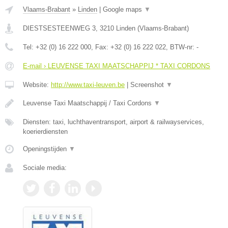
Vlaams-Brabant
»
Linden
|
Google maps
▼
DIESTSESTEENWEG 3
,
3210
Linden
(
Vlaams-Brabant
)
Tel:
+32 (0) 16 222 000
, Fax:
+32 (0) 16 222 022
, BTW-nr:
-
E-mail › LEUVENSE TAXI MAATSCHAPPIJ * TAXI CORDONS
Website:
http://www.taxi-leuven.be
|
Screenshot
▼
Leuvense Taxi Maatschappij / Taxi Cordons
▼
Diensten: taxi, luchthaventransport, airport & railwayservices,
koerierdiensten
Openingstijden
▼
Sociale media: