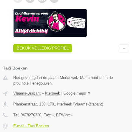
BEKIJK VOLLEDIG PROFIEL
Taxi Boeken
Niet gevestigd in de plaats Morlanwelz Mariemont en in de
provincie Henegouwen.
Vlaams-Brabant
»
Itterbeek
|
Google maps
▼
Plankenstraat, 130
,
1701
Itterbeek
(
Vlaams-Brabant
)
Tel:
0478276320
, Fax:
-
, BTW-nr:
-
E-mail › Taxi Boeken