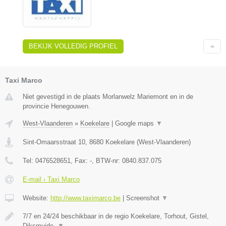
BEKIJK VOLLEDIG PROFIEL
Taxi Marco
Niet gevestigd in de plaats Morlanwelz Mariemont en in de
provincie Henegouwen.
West-Vlaanderen
»
Koekelare
|
Google maps
▼
Sint-Omaarsstraat 10
,
8680
Koekelare
(
West-Vlaanderen
)
Tel:
0476528651
, Fax:
-
, BTW-nr:
0840.837.075
E-mail › Taxi Marco
Website:
http://www.taximarco.be
|
Screenshot
▼
7/7 en 24/24 beschikbaar in de regio Koekelare, Torhout, Gistel,
Diksmuide,
▼