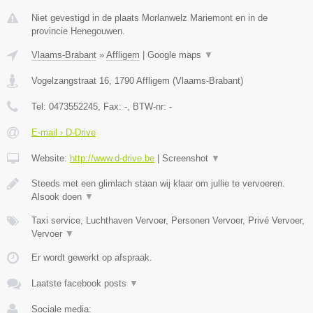
Niet gevestigd in de plaats Morlanwelz Mariemont en in de
provincie Henegouwen.
Vlaams-Brabant
»
Affligem
|
Google maps
▼
Vogelzangstraat 16
,
1790
Affligem
(
Vlaams-Brabant
)
Tel:
0473552245
, Fax:
-
, BTW-nr:
-
E-mail › D-Drive
Website:
http://www.d-drive.be
|
Screenshot
▼
Steeds met een glimlach staan wij klaar om jullie te vervoeren.
Alsook doen
▼
Taxi service, Luchthaven Vervoer, Personen Vervoer, Privé Vervoer,
Vervoer
▼
Er wordt gewerkt op afspraak.
Laatste facebook posts
▼
Sociale media: