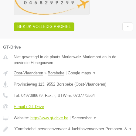
BEKIJK VOLLEDIG PROFIEL
GT-Drive
Niet gevestigd in de plaats Morlanwelz Mariemont en in de
provincie Henegouwen.
Oost-Vlaanderen
»
Borsbeke
|
Google maps
▼
Provincieweg 113
,
9552
Borsbeke
(
Oost-Vlaanderen
)
Tel:
0497088679
, Fax:
-
, BTW-nr:
0707773564
E-mail › GT-Drive
Website:
http://www.gt-drive.be
|
Screenshot
▼
"Comfortabel personenvervoer & luchthavenvervoer Personen- &
▼