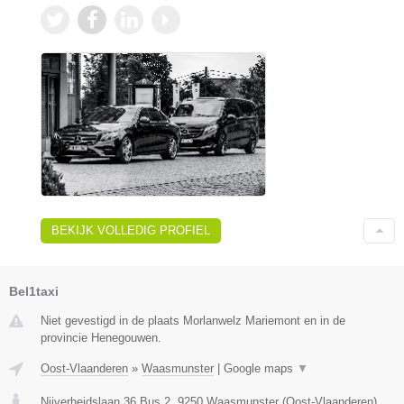
BEKIJK VOLLEDIG PROFIEL
Bel1taxi
Niet gevestigd in de plaats Morlanwelz Mariemont en in de
provincie Henegouwen.
Oost-Vlaanderen
»
Waasmunster
|
Google maps
▼
Nijverheidslaan 36 Bus 2
,
9250
Waasmunster
(
Oost-Vlaanderen
)