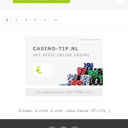
1
2
3
4
»
»»
Uw advertentie hier? Mail ons
Ik kwam, ik zocht, ik vond - Julius Caesar / 47 v.Chr. ;)