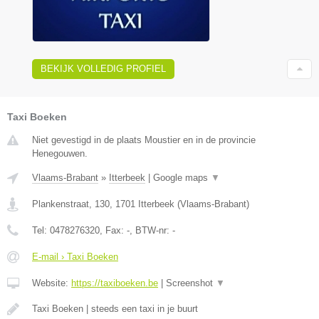
BEKIJK VOLLEDIG PROFIEL
Taxi Boeken
Niet gevestigd in de plaats Moustier en in de provincie
Henegouwen.
Vlaams-Brabant
»
Itterbeek
|
Google maps
▼
Plankenstraat, 130
,
1701
Itterbeek
(
Vlaams-Brabant
)
Tel:
0478276320
, Fax:
-
, BTW-nr:
-
E-mail › Taxi Boeken
Website:
https://taxiboeken.be
|
Screenshot
▼
Taxi Boeken | steeds een taxi in je buurt