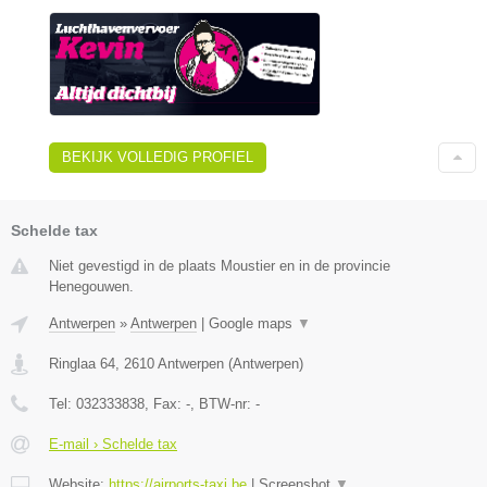
BEKIJK VOLLEDIG PROFIEL
Schelde tax
Niet gevestigd in de plaats Moustier en in de provincie
Henegouwen.
Antwerpen
»
Antwerpen
|
Google maps
▼
Ringlaa 64
,
2610
Antwerpen
(
Antwerpen
)
Tel:
032333838
, Fax:
-
, BTW-nr:
-
E-mail › Schelde tax
Website:
https://airports-taxi.be
|
Screenshot
▼