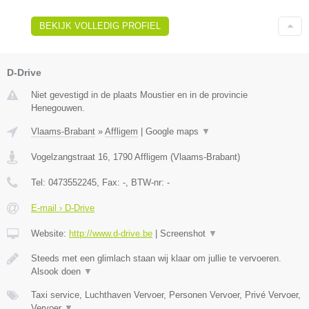
BEKIJK VOLLEDIG PROFIEL
D-Drive
Niet gevestigd in de plaats Moustier en in de provincie
Henegouwen.
Vlaams-Brabant
»
Affligem
|
Google maps
▼
Vogelzangstraat 16
,
1790
Affligem
(
Vlaams-Brabant
)
Tel:
0473552245
, Fax:
-
, BTW-nr:
-
E-mail › D-Drive
Website:
http://www.d-drive.be
|
Screenshot
▼
Steeds met een glimlach staan wij klaar om jullie te vervoeren.
Alsook doen
▼
Taxi service, Luchthaven Vervoer, Personen Vervoer, Privé Vervoer,
Vervoer
▼