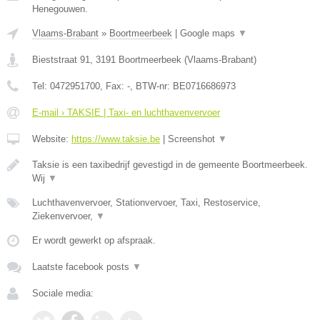
Henegouwen.
Vlaams-Brabant
»
Boortmeerbeek
|
Google maps
▼
Bieststraat 91
,
3191
Boortmeerbeek
(
Vlaams-Brabant
)
Tel:
0472951700
, Fax:
-
, BTW-nr:
BE0716686973
E-mail › TAKSIE | Taxi- en luchthavenvervoer
Website:
https://www.taksie.be
|
Screenshot
▼
Taksie is een taxibedrijf gevestigd in de gemeente Boortmeerbeek.
Wij
▼
Luchthavenvervoer, Stationvervoer, Taxi, Restoservice,
Ziekenvervoer,
▼
Er wordt gewerkt op afspraak.
Laatste facebook posts
▼
Sociale media: