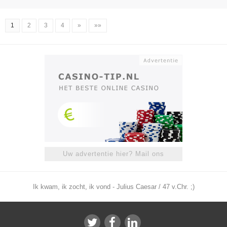
1
2
3
4
»
»»
Uw advertentie hier? Mail ons
Ik kwam, ik zocht, ik vond - Julius Caesar / 47 v.Chr. ;)