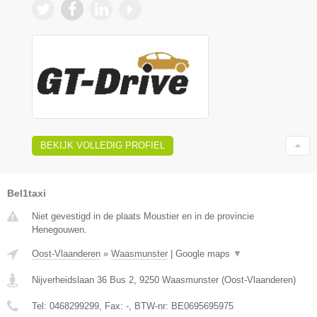
BEKIJK VOLLEDIG PROFIEL
Bel1taxi
Niet gevestigd in de plaats Moustier en in de provincie
Henegouwen.
Oost-Vlaanderen
»
Waasmunster
|
Google maps
▼
Nijverheidslaan 36 Bus 2
,
9250
Waasmunster
(
Oost-Vlaanderen
)
Tel:
0468299299
, Fax:
-
, BTW-nr:
BE0695695975