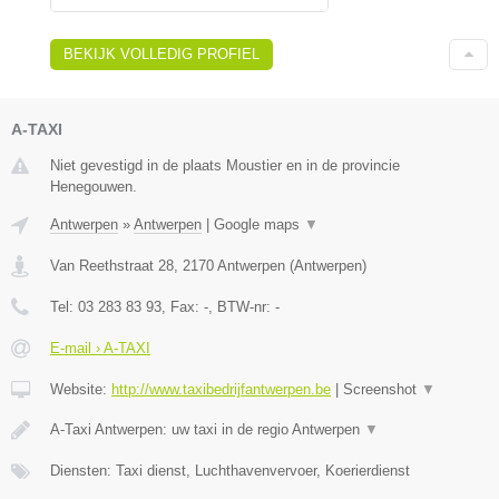
BEKIJK VOLLEDIG PROFIEL
A-TAXI
Niet gevestigd in de plaats Moustier en in de provincie
Henegouwen.
Antwerpen
»
Antwerpen
|
Google maps
▼
Van Reethstraat 28
,
2170
Antwerpen
(
Antwerpen
)
Tel:
03 283 83 93
, Fax:
-
, BTW-nr:
-
E-mail › A-TAXI
Website:
http://www.taxibedrijfantwerpen.be
|
Screenshot
▼
A-Taxi Antwerpen: uw taxi in de regio Antwerpen
▼
Diensten: Taxi dienst, Luchthavenvervoer, Koerierdienst