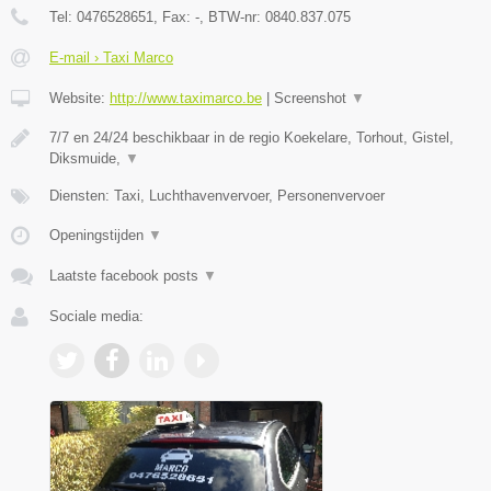
Tel:
0476528651
, Fax:
-
, BTW-nr:
0840.837.075
E-mail › Taxi Marco
Website:
http://www.taximarco.be
|
Screenshot
▼
7/7 en 24/24 beschikbaar in de regio Koekelare, Torhout, Gistel,
Diksmuide,
▼
Diensten: Taxi, Luchthavenvervoer, Personenvervoer
Openingstijden
▼
Laatste facebook posts
▼
Sociale media: