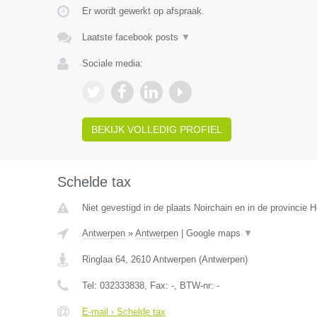
Er wordt gewerkt op afspraak.
Laatste facebook posts
▼
Sociale media:
BEKIJK VOLLEDIG PROFIEL
Schelde tax
Niet gevestigd in de plaats Noirchain en in de provincie
Antwerpen
»
Antwerpen
|
Google maps
▼
Ringlaa 64
,
2610
Antwerpen
(
Antwerpen
)
Tel:
032333838
, Fax:
-
, BTW-nr:
-
E-mail › Schelde tax