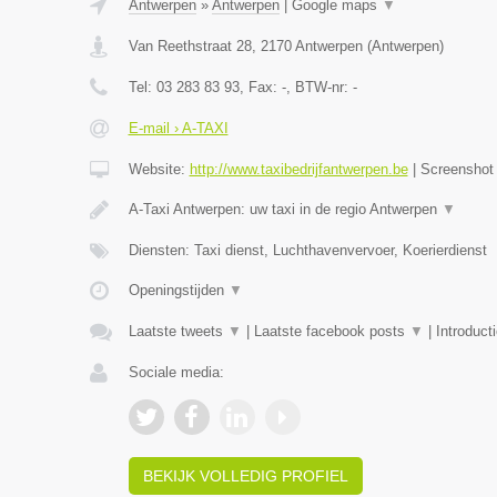
Antwerpen
»
Antwerpen
|
Google maps
▼
Van Reethstraat 28
,
2170
Antwerpen
(
Antwerpen
)
Tel:
03 283 83 93
, Fax:
-
, BTW-nr:
-
E-mail › A-TAXI
Website:
http://www.taxibedrijfantwerpen.be
|
Screensho
A-Taxi Antwerpen: uw taxi in de regio Antwerpen
▼
Diensten: Taxi dienst, Luchthavenvervoer, Koerierdienst
Openingstijden
▼
Laatste tweets
▼
|
Laatste facebook posts
▼
|
Introduct
Sociale media:
BEKIJK VOLLEDIG PROFIEL