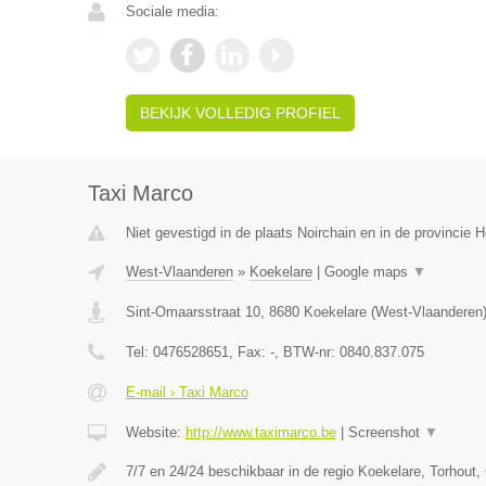
Sociale media:
BEKIJK VOLLEDIG PROFIEL
Taxi Marco
Niet gevestigd in de plaats Noirchain en in de provincie
West-Vlaanderen
»
Koekelare
|
Google maps
▼
Sint-Omaarsstraat 10
,
8680
Koekelare
(
West-Vlaanderen
Tel:
0476528651
, Fax:
-
, BTW-nr:
0840.837.075
E-mail › Taxi Marco
Website:
http://www.taximarco.be
|
Screenshot
▼
7/7 en 24/24 beschikbaar in de regio Koekelare, Torhout,