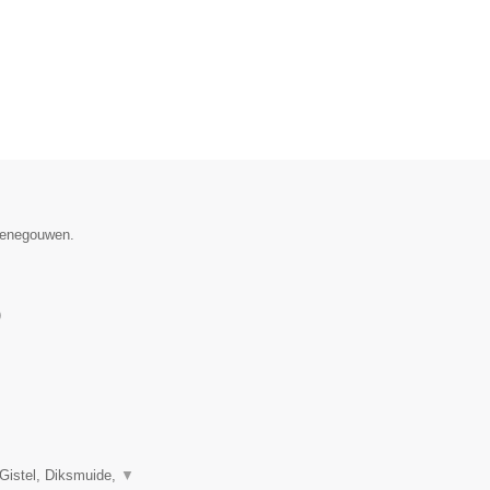
 Henegouwen.
)
 Gistel, Diksmuide,
▼