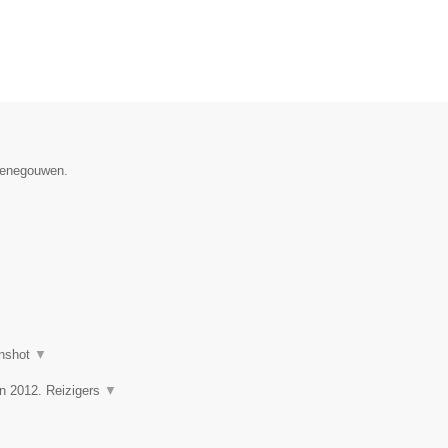
 Henegouwen.
nshot
▼
in 2012. Reizigers
▼