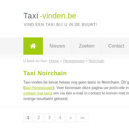
Taxi
-vinden.be
VIND EEN TAXI BIJ U IN DE BUURT!
Nieuws
Zoeken
Contact
U bent nu hier:
Home
»
Henegouwen
»
Noirchain
Taxi Noirchain
Taxi-vinden.be bevat helaas nog geen
taxis in Noirchain
. Dit
(
taxi Henegouwen
). Voer bovenaan deze pagina uw postcode in v
contact met taxis
om via één e-mail in contact te komen met me
overige resultaten getoond.
1
2
3
4
»
»»