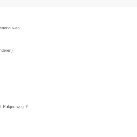
 Henegouwen.
nderen
)
and, Pakjes weg
▼