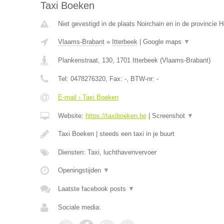
Taxi Boeken
Niet gevestigd in de plaats Noirchain en in de provincie
Vlaams-Brabant
»
Itterbeek
|
Google maps
▼
Plankenstraat, 130
,
1701
Itterbeek
(
Vlaams-Brabant
)
Tel:
0478276320
, Fax:
-
, BTW-nr:
-
E-mail › Taxi Boeken
Website:
https://taxiboeken.be
|
Screenshot
▼
Taxi Boeken | steeds een taxi in je buurt
Diensten: Taxi, luchthavenvervoer
Openingstijden
▼
Laatste facebook posts
▼
Sociale media: