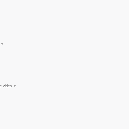
t
▼
ie video
▼