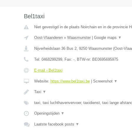
Bel1taxi
Niet gevestigd in de plaats Noirchain en in de provincie
Oost-Vlaanderen
»
Waasmunster
|
Google maps
▼
Nijverheidslaan 36 Bus 2
,
9250
Waasmunster
(
Oost-Vlaa
Tel:
0468299299
, Fax:
-
, BTW-nr:
BE0695695975
E-mail › Bel1taxi
Website:
https://www.bel1taxi.be
|
Screenshot
▼
Taxi
▼
taxi, taxi luchthavenvervoer, taxidienst, taxi lange afst
Openingstijden
▼
Laatste facebook posts
▼