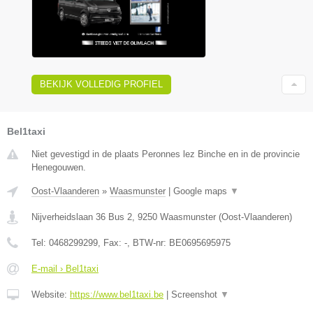
BEKIJK VOLLEDIG PROFIEL
Bel1taxi
Niet gevestigd in de plaats Peronnes lez Binche en in de provincie
Henegouwen.
Oost-Vlaanderen
»
Waasmunster
|
Google maps
▼
Nijverheidslaan 36 Bus 2
,
9250
Waasmunster
(
Oost-Vlaanderen
)
Tel:
0468299299
, Fax:
-
, BTW-nr:
BE0695695975
E-mail › Bel1taxi
Website:
https://www.bel1taxi.be
|
Screenshot
▼