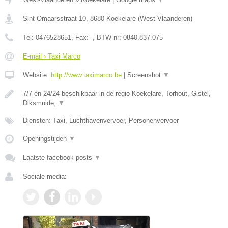
Sint-Omaarsstraat 10
,
8680
Koekelare
(
West-Vlaanderen
)
Tel:
0476528651
, Fax:
-
, BTW-nr:
0840.837.075
E-mail › Taxi Marco
Website:
http://www.taximarco.be
|
Screenshot
▼
7/7 en 24/24 beschikbaar in de regio Koekelare, Torhout, Gistel,
Diksmuide,
▼
Diensten: Taxi, Luchthavenvervoer, Personenvervoer
Openingstijden
▼
Laatste facebook posts
▼
Sociale media: