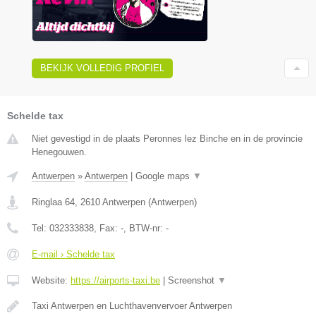
BEKIJK VOLLEDIG PROFIEL
Schelde tax
Niet gevestigd in de plaats Peronnes lez Binche en in de provincie
Henegouwen.
Antwerpen
»
Antwerpen
|
Google maps
▼
Ringlaa 64
,
2610
Antwerpen
(
Antwerpen
)
Tel:
032333838
, Fax:
-
, BTW-nr:
-
E-mail › Schelde tax
Website:
https://airports-taxi.be
|
Screenshot
▼
Taxi Antwerpen en Luchthavenvervoer Antwerpen