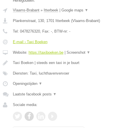
Henegouwen.
Vlaams-Brabant
»
Itterbeek
|
Google maps
▼
Plankenstraat, 130
,
1701
Itterbeek
(
Vlaams-Brabant
)
Tel:
0478276320
, Fax:
-
, BTW-nr:
-
E-mail › Taxi Boeken
Website:
https://taxiboeken.be
|
Screenshot
▼
Taxi Boeken | steeds een taxi in je buurt
Diensten: Taxi, luchthavenvervoer
Openingstijden
▼
Laatste facebook posts
▼
Sociale media: