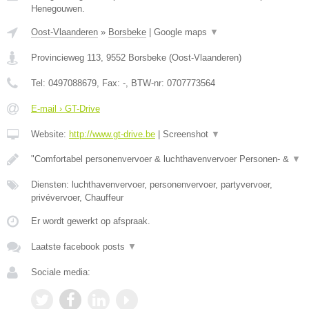
Henegouwen.
Oost-Vlaanderen
»
Borsbeke
|
Google maps
▼
Provincieweg 113
,
9552
Borsbeke
(
Oost-Vlaanderen
)
Tel:
0497088679
, Fax:
-
, BTW-nr:
0707773564
E-mail › GT-Drive
Website:
http://www.gt-drive.be
|
Screenshot
▼
"Comfortabel personenvervoer & luchthavenvervoer Personen- &
▼
Diensten: luchthavenvervoer, personenvervoer, partyvervoer,
privévervoer, Chauffeur
Er wordt gewerkt op afspraak.
Laatste facebook posts
▼
Sociale media: