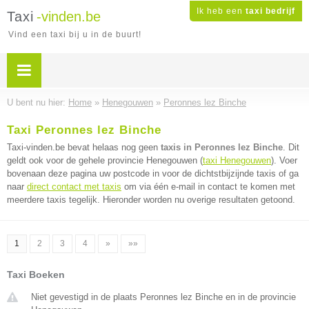
Ik heb een
taxi bedrijf
Taxi
-vinden.be
Vind een taxi bij u in de buurt!
U bent nu hier:
Home
»
Henegouwen
»
Peronnes lez Binche
Taxi Peronnes lez Binche
Taxi-vinden.be bevat helaas nog geen
taxis in Peronnes lez Binche
. Dit
geldt ook voor de gehele provincie Henegouwen (
taxi Henegouwen
). Voer
bovenaan deze pagina uw postcode in voor de dichtstbijzijnde taxis of ga
naar
direct contact met taxis
om via één e-mail in contact te komen met
meerdere taxis tegelijk. Hieronder worden nu overige resultaten getoond.
1
2
3
4
»
»»
Taxi Boeken
Niet gevestigd in de plaats Peronnes lez Binche en in de provincie