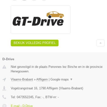
BEKIJK VOLLEDIG PROFIEL
D-Drive
Niet gevestigd in de plaats Peronnes lez Binche en in de provincie
Henegouwen.
Vlaams-Brabant
»
Affligem
|
Google maps
▼
Vogelzangstraat 16
,
1790
Affligem
(
Vlaams-Brabant
)
Tel:
0473552245
, Fax:
-
, BTW-nr:
-
E-mail › D-Drive