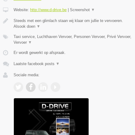
Website:
http://www.d-drive.be
|
Screenshot
▼
Steeds met een glimlach staan wij klaar om jullie te vervoeren.
Alsook doen
▼
Taxi service, Luchthaven Vervoer, Personen Vervoer, Privé Vervoer,
Vervoer
▼
Er wordt gewerkt op afspraak.
Laatste facebook posts
▼
Sociale media: