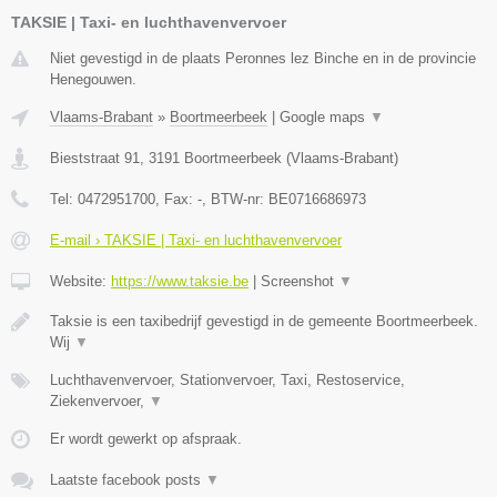
TAKSIE | Taxi- en luchthavenvervoer
Niet gevestigd in de plaats Peronnes lez Binche en in de provincie
Henegouwen.
Vlaams-Brabant
»
Boortmeerbeek
|
Google maps
▼
Bieststraat 91
,
3191
Boortmeerbeek
(
Vlaams-Brabant
)
Tel:
0472951700
, Fax:
-
, BTW-nr:
BE0716686973
E-mail › TAKSIE | Taxi- en luchthavenvervoer
Website:
https://www.taksie.be
|
Screenshot
▼
Taksie is een taxibedrijf gevestigd in de gemeente Boortmeerbeek.
Wij
▼
Luchthavenvervoer, Stationvervoer, Taxi, Restoservice,
Ziekenvervoer,
▼
Er wordt gewerkt op afspraak.
Laatste facebook posts
▼