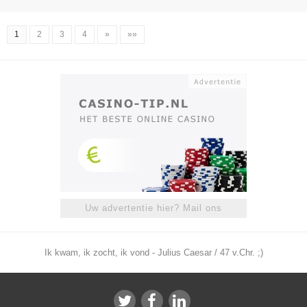
1
2
3
4
»
»»
Uw advertentie hier? Mail ons
Ik kwam, ik zocht, ik vond - Julius Caesar / 47 v.Chr. ;)