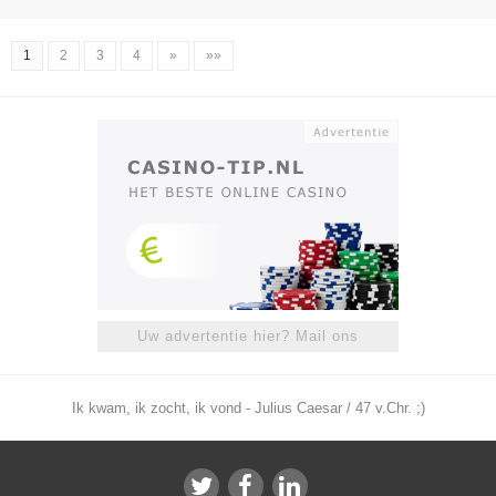
1
2
3
4
»
»»
Uw advertentie hier? Mail ons
Ik kwam, ik zocht, ik vond - Julius Caesar / 47 v.Chr. ;)