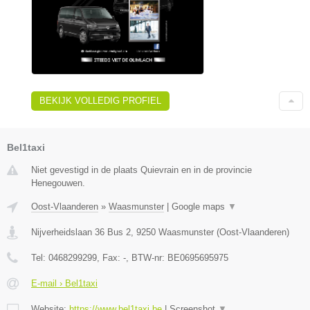
BEKIJK VOLLEDIG PROFIEL
Bel1taxi
Niet gevestigd in de plaats Quievrain en in de provincie
Henegouwen.
Oost-Vlaanderen
»
Waasmunster
|
Google maps
▼
Nijverheidslaan 36 Bus 2
,
9250
Waasmunster
(
Oost-Vlaanderen
)
Tel:
0468299299
, Fax:
-
, BTW-nr:
BE0695695975
E-mail › Bel1taxi
Website:
https://www.bel1taxi.be
|
Screenshot
▼