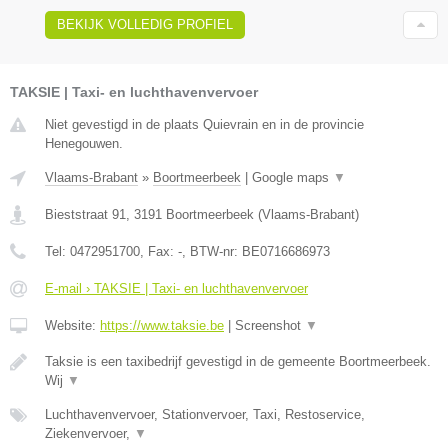
BEKIJK VOLLEDIG PROFIEL
TAKSIE | Taxi- en luchthavenvervoer
Niet gevestigd in de plaats Quievrain en in de provincie
Henegouwen.
Vlaams-Brabant
»
Boortmeerbeek
|
Google maps
▼
Bieststraat 91
,
3191
Boortmeerbeek
(
Vlaams-Brabant
)
Tel:
0472951700
, Fax:
-
, BTW-nr:
BE0716686973
E-mail › TAKSIE | Taxi- en luchthavenvervoer
Website:
https://www.taksie.be
|
Screenshot
▼
Taksie is een taxibedrijf gevestigd in de gemeente Boortmeerbeek.
Wij
▼
Luchthavenvervoer, Stationvervoer, Taxi, Restoservice,
Ziekenvervoer,
▼