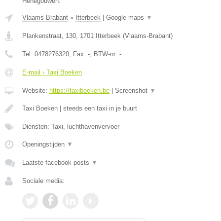
Henegouwen.
Vlaams-Brabant
»
Itterbeek
|
Google maps
▼
Plankenstraat, 130
,
1701
Itterbeek
(
Vlaams-Brabant
)
Tel:
0478276320
, Fax:
-
, BTW-nr:
-
E-mail › Taxi Boeken
Website:
https://taxiboeken.be
|
Screenshot
▼
Taxi Boeken | steeds een taxi in je buurt
Diensten: Taxi, luchthavenvervoer
Openingstijden
▼
Laatste facebook posts
▼
Sociale media: