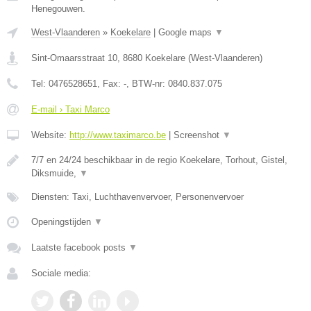
Henegouwen.
West-Vlaanderen
»
Koekelare
|
Google maps
▼
Sint-Omaarsstraat 10
,
8680
Koekelare
(
West-Vlaanderen
)
Tel:
0476528651
, Fax:
-
, BTW-nr:
0840.837.075
E-mail › Taxi Marco
Website:
http://www.taximarco.be
|
Screenshot
▼
7/7 en 24/24 beschikbaar in de regio Koekelare, Torhout, Gistel,
Diksmuide,
▼
Diensten: Taxi, Luchthavenvervoer, Personenvervoer
Openingstijden
▼
Laatste facebook posts
▼
Sociale media: