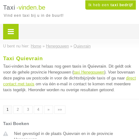
Ik heb een
taxi bedrijf
Taxi
-vinden.be
Vind een taxi bij u in de buurt!
U bent nu hier:
Home
»
Henegouwen
»
Quievrain
Taxi Quievrain
Taxi-vinden.be bevat helaas nog geen
taxis in Quievrain
. Dit geldt ook
voor de gehele provincie Henegouwen (
taxi Henegouwen
). Voer bovenaan
deze pagina uw postcode in voor de dichtstbijzijnde taxis of ga naar
direct
contact met taxis
om via één e-mail in contact te komen met meerdere
taxis tegelijk. Hieronder worden nu overige resultaten getoond.
1
2
3
4
»
»»
Taxi Boeken
Niet gevestigd in de plaats Quievrain en in de provincie