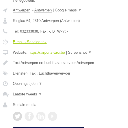
Henegouwen.
Antwerpen
»
Antwerpen
|
Google maps
▼
Ringlaa 64
,
2610
Antwerpen
(
Antwerpen
)
Tel:
032333838
, Fax:
-
, BTW-nr:
-
E-mail › Schelde tax
Website:
https://airports-taxi.be
|
Screenshot
▼
Taxi Antwerpen en Luchthavenvervoer Antwerpen
Diensten: Taxi, Luchthavenvervoer
Openingstijden
▼
Laatste tweets
▼
Sociale media: