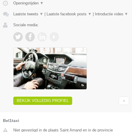
Openingstijden
▼
Laatste tweets
▼
|
Laatste facebook posts
▼
|
Introductie video
▼
Sociale media:
BEKIJK VOLLEDIG PROFIEL
Bel1taxi
Niet gevestigd in de plaats Saint Amand en in de provincie