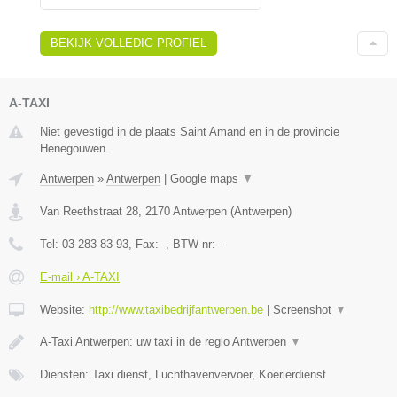
BEKIJK VOLLEDIG PROFIEL
A-TAXI
Niet gevestigd in de plaats Saint Amand en in de provincie
Henegouwen.
Antwerpen
»
Antwerpen
|
Google maps
▼
Van Reethstraat 28
,
2170
Antwerpen
(
Antwerpen
)
Tel:
03 283 83 93
, Fax:
-
, BTW-nr:
-
E-mail › A-TAXI
Website:
http://www.taxibedrijfantwerpen.be
|
Screenshot
▼
A-Taxi Antwerpen: uw taxi in de regio Antwerpen
▼
Diensten: Taxi dienst, Luchthavenvervoer, Koerierdienst