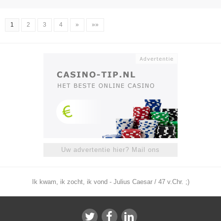
1
2
3
4
»
»»
Uw advertentie hier? Mail ons
Ik kwam, ik zocht, ik vond - Julius Caesar / 47 v.Chr. ;)