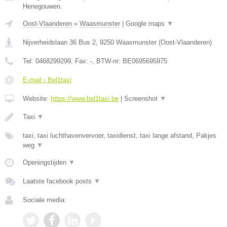
Henegouwen.
Oost-Vlaanderen
»
Waasmunster
|
Google maps
▼
Nijverheidslaan 36 Bus 2
,
9250
Waasmunster
(
Oost-Vlaanderen
)
Tel:
0468299299
, Fax:
-
, BTW-nr:
BE0695695975
E-mail › Bel1taxi
Website:
https://www.bel1taxi.be
|
Screenshot
▼
Taxi
▼
taxi, taxi luchthavenvervoer, taxidienst, taxi lange afstand, Pakjes
weg
▼
Openingstijden
▼
Laatste facebook posts
▼
Sociale media: