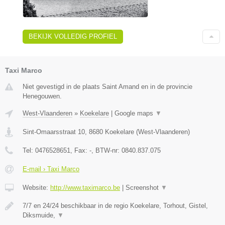
BEKIJK VOLLEDIG PROFIEL
Taxi Marco
Niet gevestigd in de plaats Saint Amand en in de provincie
Henegouwen.
West-Vlaanderen
»
Koekelare
|
Google maps
▼
Sint-Omaarsstraat 10
,
8680
Koekelare
(
West-Vlaanderen
)
Tel:
0476528651
, Fax:
-
, BTW-nr:
0840.837.075
E-mail › Taxi Marco
Website:
http://www.taximarco.be
|
Screenshot
▼
7/7 en 24/24 beschikbaar in de regio Koekelare, Torhout, Gistel,
Diksmuide,
▼