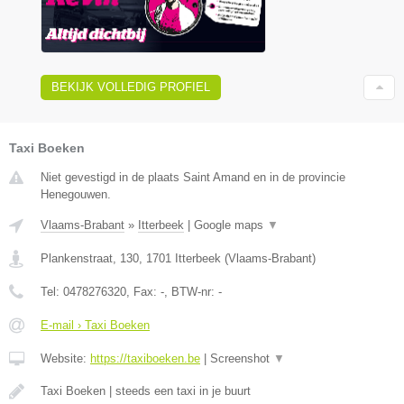
BEKIJK VOLLEDIG PROFIEL
Taxi Boeken
Niet gevestigd in de plaats Saint Amand en in de provincie
Henegouwen.
Vlaams-Brabant
»
Itterbeek
|
Google maps
▼
Plankenstraat, 130
,
1701
Itterbeek
(
Vlaams-Brabant
)
Tel:
0478276320
, Fax:
-
, BTW-nr:
-
E-mail › Taxi Boeken
Website:
https://taxiboeken.be
|
Screenshot
▼
Taxi Boeken | steeds een taxi in je buurt