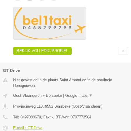
BEKIJK VOLLEDIG PROFIEL
GT-Drive
Niet gevestigd in de plaats Saint Amand en in de provincie
Henegouwen.
Oost-Vlaanderen
»
Borsbeke
|
Google maps
▼
Provincieweg 113
,
9552
Borsbeke
(
Oost-Vlaanderen
)
Tel:
0497088679
, Fax:
-
, BTW-nr:
0707773564
E-mail › GT-Drive