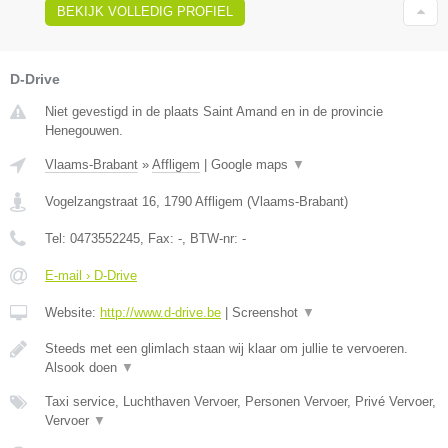
BEKIJK VOLLEDIG PROFIEL
D-Drive
Niet gevestigd in de plaats Saint Amand en in de provincie
Henegouwen.
Vlaams-Brabant
»
Affligem
|
Google maps
▼
Vogelzangstraat 16
,
1790
Affligem
(
Vlaams-Brabant
)
Tel:
0473552245
, Fax:
-
, BTW-nr:
-
E-mail › D-Drive
Website:
http://www.d-drive.be
|
Screenshot
▼
Steeds met een glimlach staan wij klaar om jullie te vervoeren.
Alsook doen
▼
Taxi service, Luchthaven Vervoer, Personen Vervoer, Privé Vervoer,
Vervoer
▼