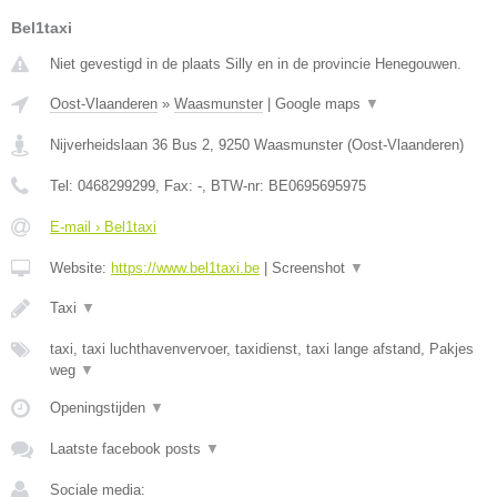
Bel1taxi
Niet gevestigd in de plaats Silly en in de provincie Henegouwen.
Oost-Vlaanderen
»
Waasmunster
|
Google maps
▼
Nijverheidslaan 36 Bus 2
,
9250
Waasmunster
(
Oost-Vlaanderen
)
Tel:
0468299299
, Fax:
-
, BTW-nr:
BE0695695975
E-mail › Bel1taxi
Website:
https://www.bel1taxi.be
|
Screenshot
▼
Taxi
▼
taxi, taxi luchthavenvervoer, taxidienst, taxi lange afstand, Pakjes
weg
▼
Openingstijden
▼
Laatste facebook posts
▼
Sociale media: