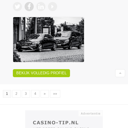
BEKIJK VOLLEDIG PROFIEL
1
2
3
4
»
»»