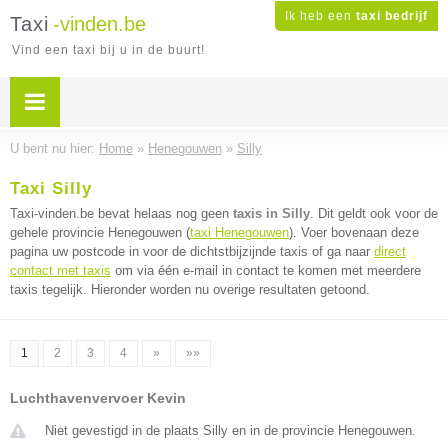
Ik heb een
taxi bedrijf
Taxi
-vinden.be
Vind een taxi bij u in de buurt!
U bent nu hier:
Home
»
Henegouwen
»
Silly
Taxi Silly
Taxi-vinden.be bevat helaas nog geen
taxis in Silly
. Dit geldt ook voor de
gehele provincie Henegouwen (
taxi Henegouwen
). Voer bovenaan deze
pagina uw postcode in voor de dichtstbijzijnde taxis of ga naar
direct
contact met taxis
om via één e-mail in contact te komen met meerdere
taxis tegelijk. Hieronder worden nu overige resultaten getoond.
1
2
3
4
»
»»
Luchthavenvervoer Kevin
Niet gevestigd in de plaats Silly en in de provincie Henegouwen.