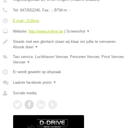
Tel:
0473552245
, Fax:
-
, BTW-nr:
-
E-mail › D-Drive
Website:
http://www.d-drive.be
|
Screenshot
▼
Steeds met een glimlach staan wij klaar om jullie te vervoeren.
Alsook doen
▼
Taxi service, Luchthaven Vervoer, Personen Vervoer, Privé Vervoer,
Vervoer
▼
Er wordt gewerkt op afspraak.
Laatste facebook posts
▼
Sociale media: