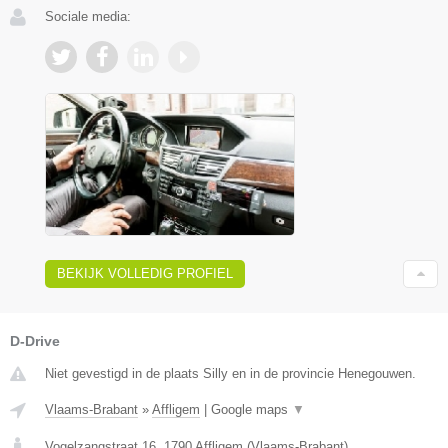
Sociale media:
BEKIJK VOLLEDIG PROFIEL
D-Drive
Niet gevestigd in de plaats Silly en in de provincie Henegouwen.
Vlaams-Brabant
»
Affligem
|
Google maps
▼
Vogelzangstraat 16
,
1790
Affligem
(
Vlaams-Brabant
)