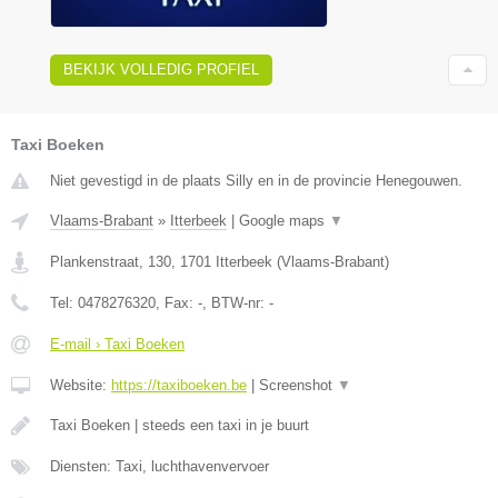
BEKIJK VOLLEDIG PROFIEL
Taxi Boeken
Niet gevestigd in de plaats Silly en in de provincie Henegouwen.
Vlaams-Brabant
»
Itterbeek
|
Google maps
▼
Plankenstraat, 130
,
1701
Itterbeek
(
Vlaams-Brabant
)
Tel:
0478276320
, Fax:
-
, BTW-nr:
-
E-mail › Taxi Boeken
Website:
https://taxiboeken.be
|
Screenshot
▼
Taxi Boeken | steeds een taxi in je buurt
Diensten: Taxi, luchthavenvervoer