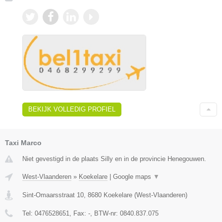
BEKIJK VOLLEDIG PROFIEL
Taxi Marco
Niet gevestigd in de plaats Silly en in de provincie Henegouwen.
West-Vlaanderen
»
Koekelare
|
Google maps
▼
Sint-Omaarsstraat 10
,
8680
Koekelare
(
West-Vlaanderen
)
Tel:
0476528651
, Fax:
-
, BTW-nr:
0840.837.075