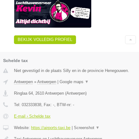
BEKIJK VOLLEDIG PROFIEL
Schelde tax
Niet gevestigd in de plaats Silly en in de provincie Henegouwen.
Antwerpen
»
Antwerpen
|
Google maps
▼
Ringlaa 64
,
2610
Antwerpen
(
Antwerpen
)
Tel:
032333838
, Fax:
-
, BTW-nr:
-
E-mail › Schelde tax
Website:
https://airports-taxi.be
|
Screenshot
▼
Taxi Antwerpen en Luchthavenvervoer Antwerpen