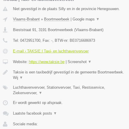
Niet gevestigd in de plaats Silly en in de provincie Henegouwen.
Vlaams-Brabant
»
Boortmeerbeek
|
Google maps
▼
Bieststraat 91
,
3191
Boortmeerbeek
(
Vlaams-Brabant
)
Tel:
0472951700
, Fax:
-
, BTW-nr:
BE0716686973
E-mail › TAKSIE | Taxi- en luchthavenvervoer
Website:
https://www.taksie.be
|
Screenshot
▼
Taksie is een taxibedrijf gevestigd in de gemeente Boortmeerbeek.
Wij
▼
Luchthavenvervoer, Stationvervoer, Taxi, Restoservice,
Ziekenvervoer,
▼
Er wordt gewerkt op afspraak.
Laatste facebook posts
▼
Sociale media: