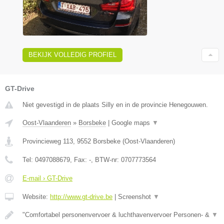
BEKIJK VOLLEDIG PROFIEL
GT-Drive
Niet gevestigd in de plaats Silly en in de provincie Henegouwen.
Oost-Vlaanderen
»
Borsbeke
|
Google maps
▼
Provincieweg 113
,
9552
Borsbeke
(
Oost-Vlaanderen
)
Tel:
0497088679
, Fax:
-
, BTW-nr:
0707773564
E-mail › GT-Drive
Website:
http://www.gt-drive.be
|
Screenshot
▼
"Comfortabel personenvervoer & luchthavenvervoer Personen- &
▼