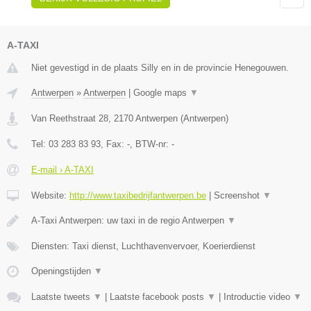
A-TAXI
Niet gevestigd in de plaats Silly en in de provincie Henegouwen.
Antwerpen
»
Antwerpen
|
Google maps
▼
Van Reethstraat 28
,
2170
Antwerpen
(
Antwerpen
)
Tel:
03 283 83 93
, Fax:
-
, BTW-nr:
-
E-mail › A-TAXI
Website:
http://www.taxibedrijfantwerpen.be
|
Screenshot
▼
A-Taxi Antwerpen: uw taxi in de regio Antwerpen
▼
Diensten: Taxi dienst, Luchthavenvervoer, Koerierdienst
Openingstijden
▼
Laatste tweets
▼
|
Laatste facebook posts
▼
|
Introductie video
▼