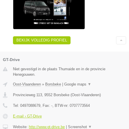
BEKIJK VOLLEDIG PROFIEL
GT-Drive
Niet gevestigd in de plaats Thumaide en in de provincie
Henegouwen.
Oost-Vlaanderen
»
Borsbeke
|
Google maps
▼
Provincieweg 113
,
9552
Borsbeke
(
Oost-Vlaanderen
)
Tel:
0497088679
, Fax:
-
, BTW-nr:
0707773564
E-mail › GT-Drive
Website:
http://www.gt-drive.be
|
Screenshot
▼