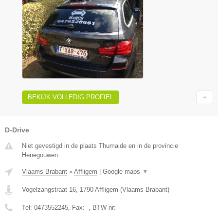
BEKIJK VOLLEDIG PROFIEL
D-Drive
Niet gevestigd in de plaats Thumaide en in de provincie
Henegouwen.
Vlaams-Brabant
»
Affligem
|
Google maps
▼
Vogelzangstraat 16
,
1790
Affligem
(
Vlaams-Brabant
)
Tel:
0473552245
, Fax:
-
, BTW-nr:
-