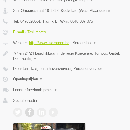
Sint-Omaarsstraat 10
,
8680
Koekelare
(
West-Vlaanderen
)
Tel:
0476528651
, Fax:
-
, BTW-nr:
0840.837.075
E-mail › Taxi Marco
Website:
http://www.taximarco.be
|
Screenshot
▼
7/7 en 24/24 beschikbaar in de regio Koekelare, Torhout, Gistel,
Diksmuide,
▼
Diensten: Taxi, Luchthavenvervoer, Personenvervoer
Openingstijden
▼
Laatste facebook posts
▼
Sociale media: