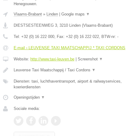
Henegouwen.
Vlaams-Brabant
»
Linden
|
Google maps
▼
DIESTSESTEENWEG 3
,
3210
Linden
(
Vlaams-Brabant
)
Tel:
+32 (0) 16 222 000
, Fax:
+32 (0) 16 222 022
, BTW-nr:
-
E-mail › LEUVENSE TAXI MAATSCHAPPIJ * TAXI CORDONS
Website:
http://www.taxi-leuven.be
|
Screenshot
▼
Leuvense Taxi Maatschappij / Taxi Cordons
▼
Diensten: taxi, luchthaventransport, airport & railwayservices,
koerierdiensten
Openingstijden
▼
Sociale media: