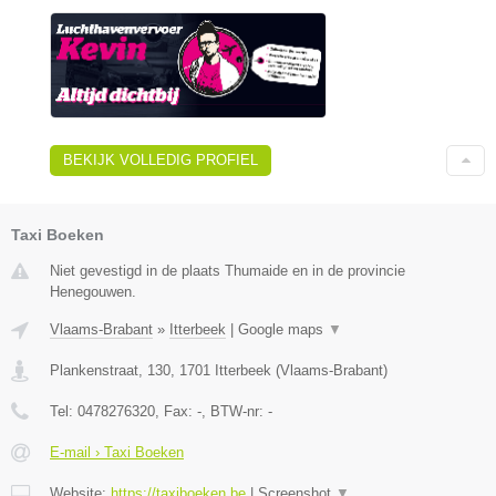
BEKIJK VOLLEDIG PROFIEL
Taxi Boeken
Niet gevestigd in de plaats Thumaide en in de provincie
Henegouwen.
Vlaams-Brabant
»
Itterbeek
|
Google maps
▼
Plankenstraat, 130
,
1701
Itterbeek
(
Vlaams-Brabant
)
Tel:
0478276320
, Fax:
-
, BTW-nr:
-
E-mail › Taxi Boeken
Website:
https://taxiboeken.be
|
Screenshot
▼