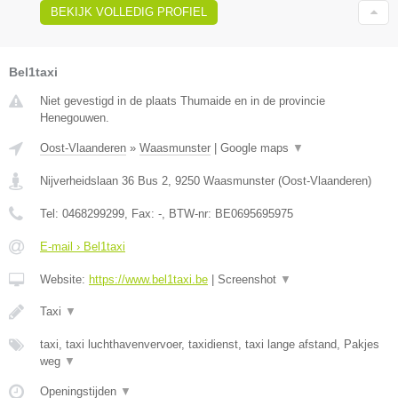
BEKIJK VOLLEDIG PROFIEL
Bel1taxi
Niet gevestigd in de plaats Thumaide en in de provincie
Henegouwen.
Oost-Vlaanderen
»
Waasmunster
|
Google maps
▼
Nijverheidslaan 36 Bus 2
,
9250
Waasmunster
(
Oost-Vlaanderen
)
Tel:
0468299299
, Fax:
-
, BTW-nr:
BE0695695975
E-mail › Bel1taxi
Website:
https://www.bel1taxi.be
|
Screenshot
▼
Taxi
▼
taxi, taxi luchthavenvervoer, taxidienst, taxi lange afstand, Pakjes
weg
▼
Openingstijden
▼