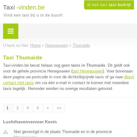
Ik heb een
taxi bedrijf
Taxi
-vinden.be
Vind een taxi bij u in de buurt!
U bent nu hier:
Home
»
Henegouwen
»
Thumaide
Taxi Thumaide
Taxi-vinden.be bevat helaas nog geen
taxis in Thumaide
. Dit geldt ook
voor de gehele provincie Henegouwen (
taxi Henegouwen
). Voer bovenaan
deze pagina uw postcode in voor de dichtstbijzijnde taxis of ga naar
direct
contact met taxis
om via één e-mail in contact te komen met meerdere
taxis tegelijk. Hieronder worden nu overige resultaten getoond.
1
2
3
4
»
»»
Luchthavenvervoer Kevin
Niet gevestigd in de plaats Thumaide en in de provincie