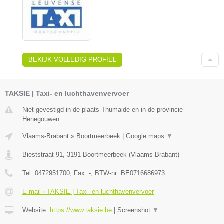
BEKIJK VOLLEDIG PROFIEL
TAKSIE | Taxi- en luchthavenvervoer
Niet gevestigd in de plaats Thumaide en in de provincie
Henegouwen.
Vlaams-Brabant
»
Boortmeerbeek
|
Google maps
▼
Bieststraat 91
,
3191
Boortmeerbeek
(
Vlaams-Brabant
)
Tel:
0472951700
, Fax:
-
, BTW-nr:
BE0716686973
E-mail › TAKSIE | Taxi- en luchthavenvervoer
Website:
https://www.taksie.be
|
Screenshot
▼