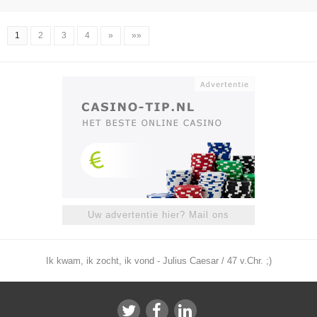
1
2
3
4
»
»»
Uw advertentie hier? Mail ons
Ik kwam, ik zocht, ik vond - Julius Caesar / 47 v.Chr. ;)