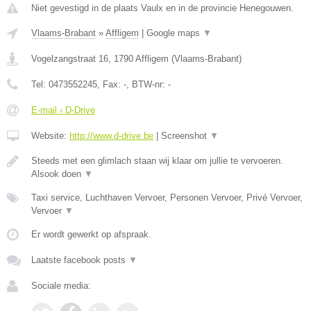
Niet gevestigd in de plaats Vaulx en in de provincie Henegouwen.
Vlaams-Brabant
»
Affligem
|
Google maps
▼
Vogelzangstraat 16
,
1790
Affligem
(
Vlaams-Brabant
)
Tel:
0473552245
, Fax:
-
, BTW-nr:
-
E-mail › D-Drive
Website:
http://www.d-drive.be
|
Screenshot
▼
Steeds met een glimlach staan wij klaar om jullie te vervoeren.
Alsook doen
▼
Taxi service, Luchthaven Vervoer, Personen Vervoer, Privé Vervoer,
Vervoer
▼
Er wordt gewerkt op afspraak.
Laatste facebook posts
▼
Sociale media: