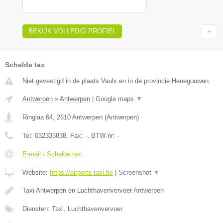
BEKIJK VOLLEDIG PROFIEL
Schelde tax
Niet gevestigd in de plaats Vaulx en in de provincie Henegouwen.
Antwerpen
»
Antwerpen
|
Google maps
▼
Ringlaa 64
,
2610
Antwerpen
(
Antwerpen
)
Tel:
032333838
, Fax:
-
, BTW-nr:
-
E-mail › Schelde tax
Website:
https://airports-taxi.be
|
Screenshot
▼
Taxi Antwerpen en Luchthavenvervoer Antwerpen
Diensten: Taxi, Luchthavenvervoer