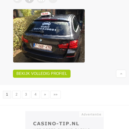
BEKIJK VOLLEDIG PROFIEL
1
2
3
4
»
»»