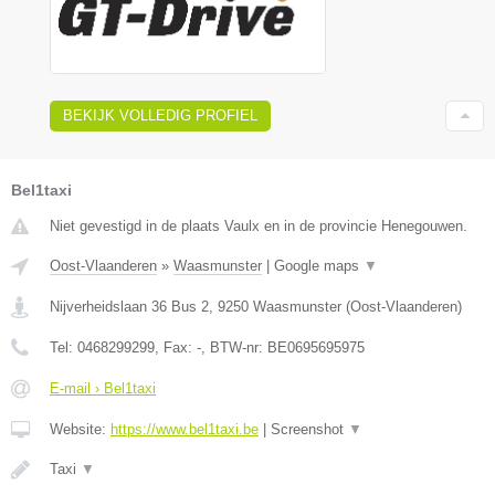
BEKIJK VOLLEDIG PROFIEL
Bel1taxi
Niet gevestigd in de plaats Vaulx en in de provincie Henegouwen.
Oost-Vlaanderen
»
Waasmunster
|
Google maps
▼
Nijverheidslaan 36 Bus 2
,
9250
Waasmunster
(
Oost-Vlaanderen
)
Tel:
0468299299
, Fax:
-
, BTW-nr:
BE0695695975
E-mail › Bel1taxi
Website:
https://www.bel1taxi.be
|
Screenshot
▼
Taxi
▼