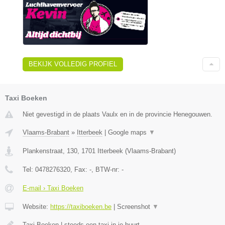
BEKIJK VOLLEDIG PROFIEL
Taxi Boeken
Niet gevestigd in de plaats Vaulx en in de provincie Henegouwen.
Vlaams-Brabant
»
Itterbeek
|
Google maps
▼
Plankenstraat, 130
,
1701
Itterbeek
(
Vlaams-Brabant
)
Tel:
0478276320
, Fax:
-
, BTW-nr:
-
E-mail › Taxi Boeken
Website:
https://taxiboeken.be
|
Screenshot
▼
Taxi Boeken | steeds een taxi in je buurt