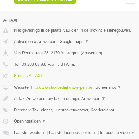
A-TAXI
Niet gevestigd in de plaats Vaulx en in de provincie Henegouwen.
Antwerpen
»
Antwerpen
|
Google maps
▼
Van Reethstraat 28
,
2170
Antwerpen
(
Antwerpen
)
Tel:
03 283 83 93
, Fax:
-
, BTW-nr:
-
E-mail › A-TAXI
Website:
http://www.taxibedrijfantwerpen.be
|
Screenshot
▼
A-Taxi Antwerpen: uw taxi in de regio Antwerpen
▼
Diensten: Taxi dienst, Luchthavenvervoer, Koerierdienst
Openingstijden
▼
Laatste tweets
▼
|
Laatste facebook posts
▼
|
Introductie video
▼