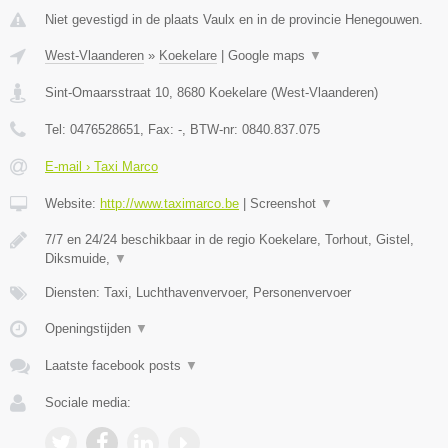
Niet gevestigd in de plaats Vaulx en in de provincie Henegouwen.
West-Vlaanderen
»
Koekelare
|
Google maps
▼
Sint-Omaarsstraat 10
,
8680
Koekelare
(
West-Vlaanderen
)
Tel:
0476528651
, Fax:
-
, BTW-nr:
0840.837.075
E-mail › Taxi Marco
Website:
http://www.taximarco.be
|
Screenshot
▼
7/7 en 24/24 beschikbaar in de regio Koekelare, Torhout, Gistel,
Diksmuide,
▼
Diensten: Taxi, Luchthavenvervoer, Personenvervoer
Openingstijden
▼
Laatste facebook posts
▼
Sociale media: