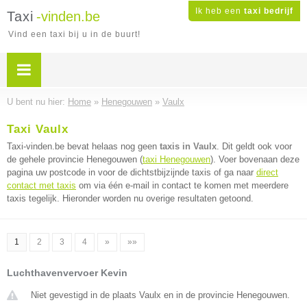
Ik heb een
taxi bedrijf
Taxi
-vinden.be
Vind een taxi bij u in de buurt!
U bent nu hier:
Home
»
Henegouwen
»
Vaulx
Taxi Vaulx
Taxi-vinden.be bevat helaas nog geen
taxis in Vaulx
. Dit geldt ook voor
de gehele provincie Henegouwen (
taxi Henegouwen
). Voer bovenaan deze
pagina uw postcode in voor de dichtstbijzijnde taxis of ga naar
direct
contact met taxis
om via één e-mail in contact te komen met meerdere
taxis tegelijk. Hieronder worden nu overige resultaten getoond.
1
2
3
4
»
»»
Luchthavenvervoer Kevin
Niet gevestigd in de plaats Vaulx en in de provincie Henegouwen.