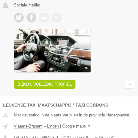
Sociale media:
BEKIJK VOLLEDIG PROFIEL
LEUVENSE TAXI MAATSCHAPPIJ * TAXI CORDONS
Niet gevestigd in de plaats Vaulx en in de provincie Henegouwen.
Vlaams-Brabant
»
Linden
|
Google maps
▼
DIESTSESTEENWEG 3
,
3210
Linden
(
Vlaams-Brabant
)