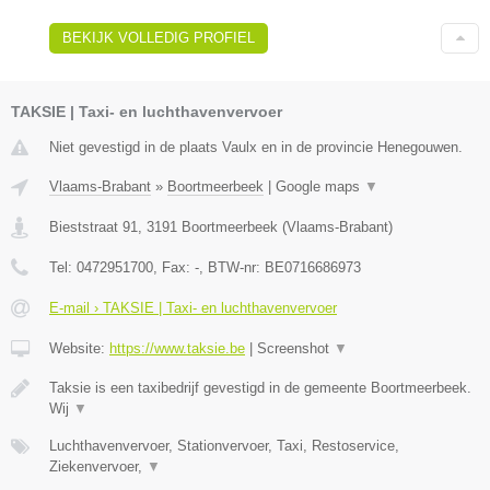
BEKIJK VOLLEDIG PROFIEL
TAKSIE | Taxi- en luchthavenvervoer
Niet gevestigd in de plaats Vaulx en in de provincie Henegouwen.
Vlaams-Brabant
»
Boortmeerbeek
|
Google maps
▼
Bieststraat 91
,
3191
Boortmeerbeek
(
Vlaams-Brabant
)
Tel:
0472951700
, Fax:
-
, BTW-nr:
BE0716686973
E-mail › TAKSIE | Taxi- en luchthavenvervoer
Website:
https://www.taksie.be
|
Screenshot
▼
Taksie is een taxibedrijf gevestigd in de gemeente Boortmeerbeek.
Wij
▼
Luchthavenvervoer, Stationvervoer, Taxi, Restoservice,
Ziekenvervoer,
▼