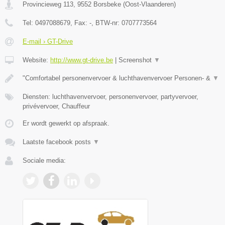
Provincieweg 113
,
9552
Borsbeke
(
Oost-Vlaanderen
)
Tel:
0497088679
, Fax:
-
, BTW-nr:
0707773564
E-mail › GT-Drive
Website:
http://www.gt-drive.be
|
Screenshot
▼
"Comfortabel personenvervoer & luchthavenvervoer Personen- &
▼
Diensten: luchthavenvervoer, personenvervoer, partyvervoer,
privévervoer, Chauffeur
Er wordt gewerkt op afspraak.
Laatste facebook posts
▼
Sociale media: