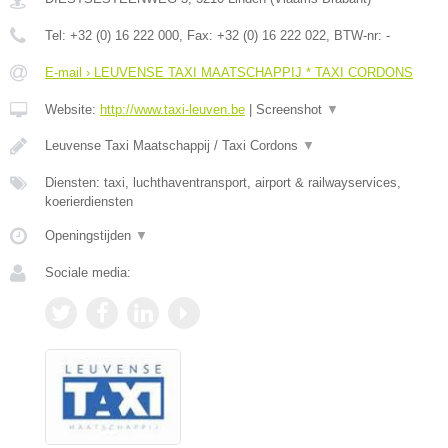
Tel:
+32 (0) 16 222 000
, Fax:
+32 (0) 16 222 022
, BTW-nr:
-
E-mail › LEUVENSE TAXI MAATSCHAPPIJ * TAXI CORDONS
Website:
http://www.taxi-leuven.be
|
Screenshot
▼
Leuvense Taxi Maatschappij / Taxi Cordons
▼
Diensten: taxi, luchthaventransport, airport & railwayservices,
koerierdiensten
Openingstijden
▼
Sociale media: