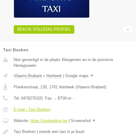
BEKIJK VOLLEDIG PROFIEL
Taxi Boeken
Niet gevestigd in de plaats Wangenies en in de provincie
Henegouwen.
Vlaams-Brabant
»
Itterbeek
|
Google maps
▼
Plankenstraat, 130
,
1701
Itterbeek
(
Vlaams-Brabant
)
Tel:
0478276320
, Fax:
-
, BTW-nr:
-
E-mail › Taxi Boeken
Website:
https://taxiboeken.be
|
Screenshot
▼
Taxi Boeken | steeds een taxi in je buurt