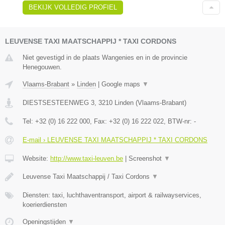
BEKIJK VOLLEDIG PROFIEL
LEUVENSE TAXI MAATSCHAPPIJ * TAXI CORDONS
Niet gevestigd in de plaats Wangenies en in de provincie
Henegouwen.
Vlaams-Brabant
»
Linden
|
Google maps
▼
DIESTSESTEENWEG 3
,
3210
Linden
(
Vlaams-Brabant
)
Tel:
+32 (0) 16 222 000
, Fax:
+32 (0) 16 222 022
, BTW-nr:
-
E-mail › LEUVENSE TAXI MAATSCHAPPIJ * TAXI CORDONS
Website:
http://www.taxi-leuven.be
|
Screenshot
▼
Leuvense Taxi Maatschappij / Taxi Cordons
▼
Diensten: taxi, luchthaventransport, airport & railwayservices,
koerierdiensten
Openingstijden
▼