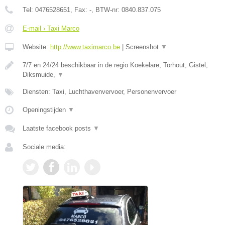
Tel:
0476528651
, Fax:
-
, BTW-nr:
0840.837.075
E-mail › Taxi Marco
Website:
http://www.taximarco.be
|
Screenshot
▼
7/7 en 24/24 beschikbaar in de regio Koekelare, Torhout, Gistel,
Diksmuide,
▼
Diensten: Taxi, Luchthavenvervoer, Personenvervoer
Openingstijden
▼
Laatste facebook posts
▼
Sociale media: