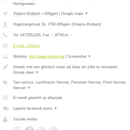
Henegouwen.
Vlaams-Brabant
»
Affligem
|
Google maps
▼
Vogelzangstraat 16
,
1790
Affligem
(
Vlaams-Brabant
)
Tel:
0473552245
, Fax:
-
, BTW-nr:
-
E-mail › D-Drive
Website:
http://www.d-drive.be
|
Screenshot
▼
Steeds met een glimlach staan wij klaar om jullie te vervoeren.
Alsook doen
▼
Taxi service, Luchthaven Vervoer, Personen Vervoer, Privé Vervoer,
Vervoer
▼
Er wordt gewerkt op afspraak.
Laatste facebook posts
▼
Sociale media: