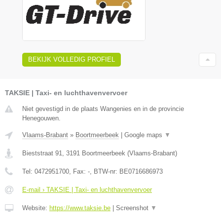
BEKIJK VOLLEDIG PROFIEL
TAKSIE | Taxi- en luchthavenvervoer
Niet gevestigd in de plaats Wangenies en in de provincie
Henegouwen.
Vlaams-Brabant
»
Boortmeerbeek
|
Google maps
▼
Bieststraat 91
,
3191
Boortmeerbeek
(
Vlaams-Brabant
)
Tel:
0472951700
, Fax:
-
, BTW-nr:
BE0716686973
E-mail › TAKSIE | Taxi- en luchthavenvervoer
Website:
https://www.taksie.be
|
Screenshot
▼