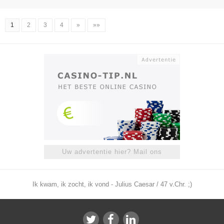
1
2
3
4
»
»»
Uw advertentie hier? Mail ons
Ik kwam, ik zocht, ik vond - Julius Caesar / 47 v.Chr. ;)