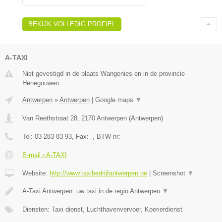
BEKIJK VOLLEDIG PROFIEL
A-TAXI
Niet gevestigd in de plaats Wangenies en in de provincie
Henegouwen.
Antwerpen
»
Antwerpen
|
Google maps
▼
Van Reethstraat 28
,
2170
Antwerpen
(
Antwerpen
)
Tel:
03 283 83 93
, Fax:
-
, BTW-nr:
-
E-mail › A-TAXI
Website:
http://www.taxibedrijfantwerpen.be
|
Screenshot
▼
A-Taxi Antwerpen: uw taxi in de regio Antwerpen
▼
Diensten: Taxi dienst, Luchthavenvervoer, Koerierdienst