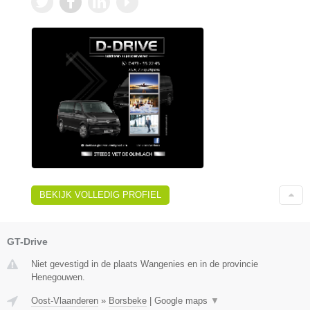
BEKIJK VOLLEDIG PROFIEL
GT-Drive
Niet gevestigd in de plaats Wangenies en in de provincie
Henegouwen.
Oost-Vlaanderen
»
Borsbeke
|
Google maps
▼