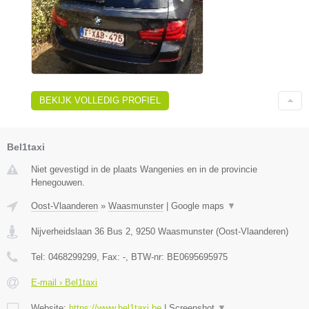
BEKIJK VOLLEDIG PROFIEL
Bel1taxi
Niet gevestigd in de plaats Wangenies en in de provincie
Henegouwen.
Oost-Vlaanderen
»
Waasmunster
|
Google maps
▼
Nijverheidslaan 36 Bus 2
,
9250
Waasmunster
(
Oost-Vlaanderen
)
Tel:
0468299299
, Fax:
-
, BTW-nr:
BE0695695975
E-mail › Bel1taxi
Website:
https://www.bel1taxi.be
|
Screenshot
▼