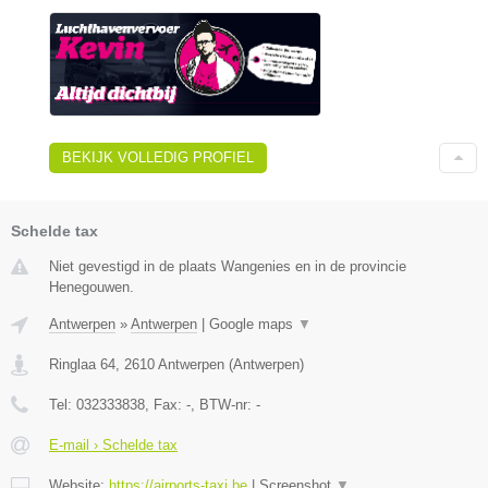
BEKIJK VOLLEDIG PROFIEL
Schelde tax
Niet gevestigd in de plaats Wangenies en in de provincie
Henegouwen.
Antwerpen
»
Antwerpen
|
Google maps
▼
Ringlaa 64
,
2610
Antwerpen
(
Antwerpen
)
Tel:
032333838
, Fax:
-
, BTW-nr:
-
E-mail › Schelde tax
Website:
https://airports-taxi.be
|
Screenshot
▼