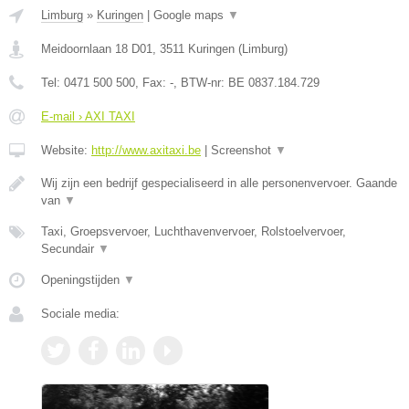
Limburg
»
Kuringen
|
Google maps
▼
Meidoornlaan 18 D01
,
3511
Kuringen
(
Limburg
)
Tel:
0471 500 500
, Fax:
-
, BTW-nr:
BE 0837.184.729
E-mail › AXI TAXI
Website:
http://www.axitaxi.be
|
Screenshot
▼
Wij zijn een bedrijf gespecialiseerd in alle personenvervoer. Gaande
van
▼
Taxi, Groepsvervoer, Luchthavenvervoer, Rolstoelvervoer,
Secundair
▼
Openingstijden
▼
Sociale media: