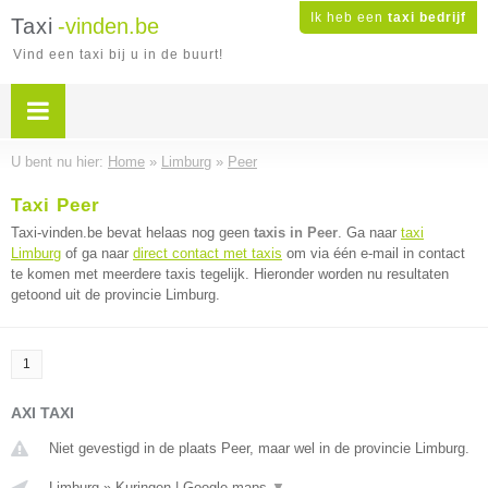
Ik heb een
taxi bedrijf
Taxi
-vinden.be
Vind een taxi bij u in de buurt!
U bent nu hier:
Home
»
Limburg
»
Peer
Taxi Peer
Taxi-vinden.be bevat helaas nog geen
taxis in Peer
. Ga naar
taxi
Limburg
of ga naar
direct contact met taxis
om via één e-mail in contact
te komen met meerdere taxis tegelijk. Hieronder worden nu resultaten
getoond uit de provincie Limburg.
1
AXI TAXI
Niet gevestigd in de plaats Peer, maar wel in de provincie Limburg.
Limburg
»
Kuringen
|
Google maps
▼