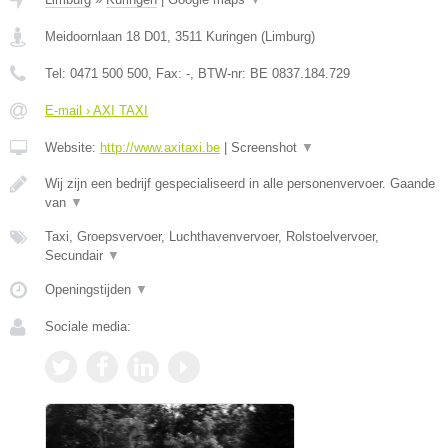
Meidoornlaan 18 D01
,
3511
Kuringen
(
Limburg
)
Tel:
0471 500 500
, Fax:
-
, BTW-nr:
BE 0837.184.729
E-mail › AXI TAXI
Website:
http://www.axitaxi.be
|
Screenshot
▼
Wij zijn een bedrijf gespecialiseerd in alle personenvervoer. Gaande
van
▼
Taxi, Groepsvervoer, Luchthavenvervoer, Rolstoelvervoer,
Secundair
▼
Openingstijden
▼
Sociale media: