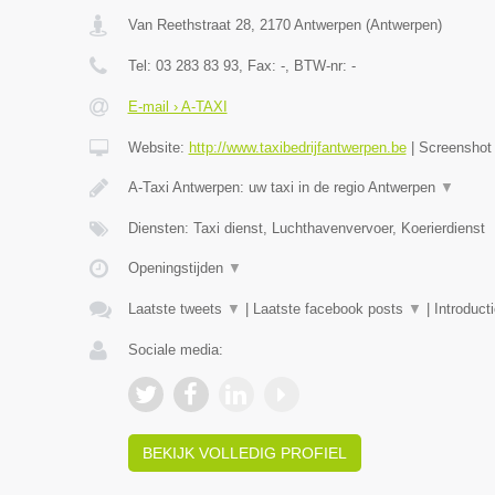
Van Reethstraat 28
,
2170
Antwerpen
(
Antwerpen
)
Tel:
03 283 83 93
, Fax:
-
, BTW-nr:
-
E-mail › A-TAXI
Website:
http://www.taxibedrijfantwerpen.be
|
Screensho
A-Taxi Antwerpen: uw taxi in de regio Antwerpen
▼
Diensten: Taxi dienst, Luchthavenvervoer, Koerierdienst
Openingstijden
▼
Laatste tweets
▼
|
Laatste facebook posts
▼
|
Introduct
Sociale media:
BEKIJK VOLLEDIG PROFIEL