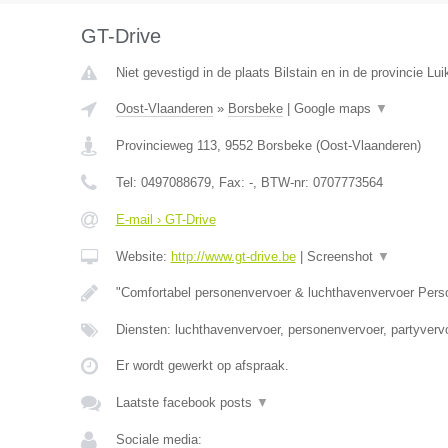
GT-Drive
Niet gevestigd in de plaats Bilstain en in de provincie Lui
Oost-Vlaanderen
»
Borsbeke
|
Google maps
▼
Provincieweg 113
,
9552
Borsbeke
(
Oost-Vlaanderen
)
Tel:
0497088679
, Fax:
-
, BTW-nr:
0707773564
E-mail › GT-Drive
Website:
http://www.gt-drive.be
|
Screenshot
▼
"Comfortabel personenvervoer & luchthavenvervoer Per
Diensten: luchthavenvervoer, personenvervoer, partyvervo
Er wordt gewerkt op afspraak.
Laatste facebook posts
▼
Sociale media: