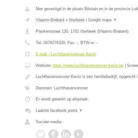
Niet gevestigd in de plaats Bilstain en in de provincie Lui
Vlaams-Brabant
»
Itterbeek
|
Google maps
▼
Plankenstraat 130
,
1701
Itterbeek
(
Vlaams-Brabant
)
Tel:
0478276320
, Fax:
-
, BTW-nr:
-
E-mail › Luchthavenvervoer Kevin
Website:
https://www.luchthavenvervoer-kevin.be
|
Scree
Luchthavenvervoer Kevin is een familiebedrijf, opgericht 
Diensten: Luchthavenvervoer
Er wordt gewerkt op afspraak.
Laatste facebook posts
▼
Sociale media: