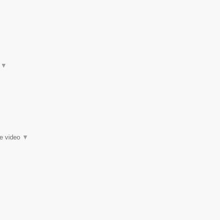
t
▼
ie video
▼