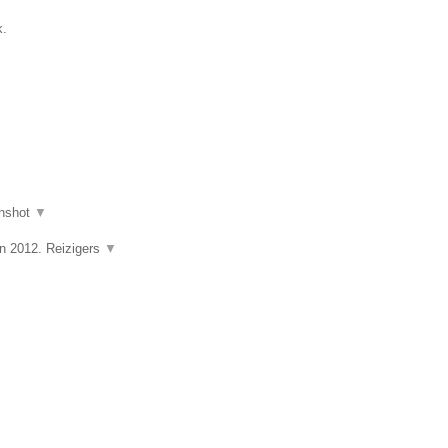
k.
nshot
▼
in 2012. Reizigers
▼