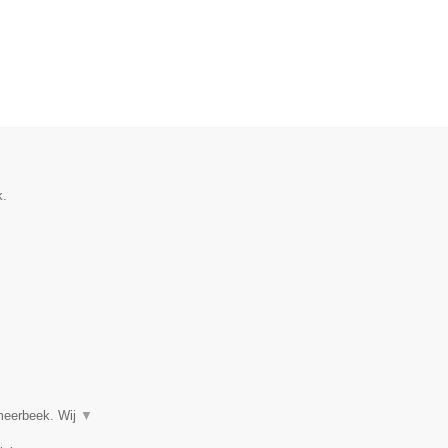
k.
tmeerbeek. Wij
▼