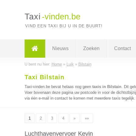
Taxi
-vinden.be
VIND EEN TAXI BIJ U IN DE BUURT!
Nieuws
Zoeken
Contact
U bent nu hier:
Home
»
Luik
»
Bilstain
Taxi Bilstain
Taxi-vinden.be bevat helaas nog geen
taxis in Bilstain
. Dit ge
Voer bovenaan deze pagina uw postcode in voor de dichtstbijzij
via één e-mail in contact te komen met meerdere taxis tegelijk
1
2
3
4
»
»»
Luchthavenvervoer Kevin