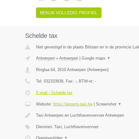
BEKIJK VOLLEDIG PROFIEL
Schelde tax
Niet gevestigd in de plaats Bilstain en in de provincie Lui
Antwerpen
»
Antwerpen
|
Google maps
▼
Ringlaa 64
,
2610
Antwerpen
(
Antwerpen
)
Tel:
032333838
, Fax:
-
, BTW-nr:
-
E-mail › Schelde tax
Website:
https://airports-taxi.be
|
Screenshot
▼
Taxi Antwerpen en Luchthavenvervoer Antwerpen
Diensten: Taxi, Luchthavenvervoer
Openingstijden
▼