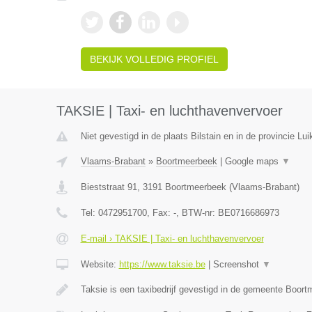
BEKIJK VOLLEDIG PROFIEL
TAKSIE | Taxi- en luchthavenvervoer
Niet gevestigd in de plaats Bilstain en in de provincie Lui
Vlaams-Brabant
»
Boortmeerbeek
|
Google maps
▼
Bieststraat 91
,
3191
Boortmeerbeek
(
Vlaams-Brabant
)
Tel:
0472951700
, Fax:
-
, BTW-nr:
BE0716686973
E-mail › TAKSIE | Taxi- en luchthavenvervoer
Website:
https://www.taksie.be
|
Screenshot
▼
Taksie is een taxibedrijf gevestigd in de gemeente Boor