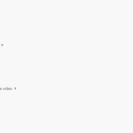
t
▼
ie video
▼