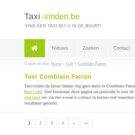
Taxi
-vinden.be
VIND EEN TAXI BIJ U IN DE BUURT!
Nieuws
Zoeken
Contact
U bent nu hier:
Home
»
Luik
»
Comblain Fairon
Taxi Comblain Fairon
Taxi-vinden.be bevat helaas nog geen
taxis in Comblain Fair
(
taxi Luik
). Voer bovenaan deze pagina uw postcode in voor de d
met taxis
om via één e-mail in contact te komen met meerdere t
resultaten getoond.
1
2
3
4
»
»»