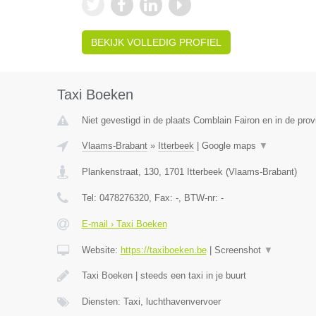
BEKIJK VOLLEDIG PROFIEL
Taxi Boeken
Niet gevestigd in de plaats Comblain Fairon en in de prov
Vlaams-Brabant
»
Itterbeek
|
Google maps
▼
Plankenstraat, 130
,
1701
Itterbeek
(
Vlaams-Brabant
)
Tel:
0478276320
, Fax:
-
, BTW-nr:
-
E-mail › Taxi Boeken
Website:
https://taxiboeken.be
|
Screenshot
▼
Taxi Boeken | steeds een taxi in je buurt
Diensten: Taxi, luchthavenvervoer