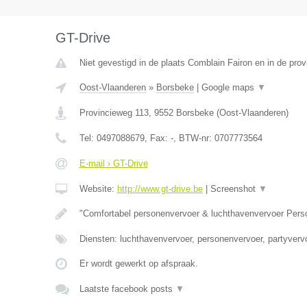
GT-Drive
Niet gevestigd in de plaats Comblain Fairon en in de prov
Oost-Vlaanderen
»
Borsbeke
|
Google maps
▼
Provincieweg 113
,
9552
Borsbeke
(
Oost-Vlaanderen
)
Tel:
0497088679
, Fax:
-
, BTW-nr:
0707773564
E-mail › GT-Drive
Website:
http://www.gt-drive.be
|
Screenshot
▼
"Comfortabel personenvervoer & luchthavenvervoer Per
Diensten: luchthavenvervoer, personenvervoer, partyvervo
Er wordt gewerkt op afspraak.
Laatste facebook posts
▼