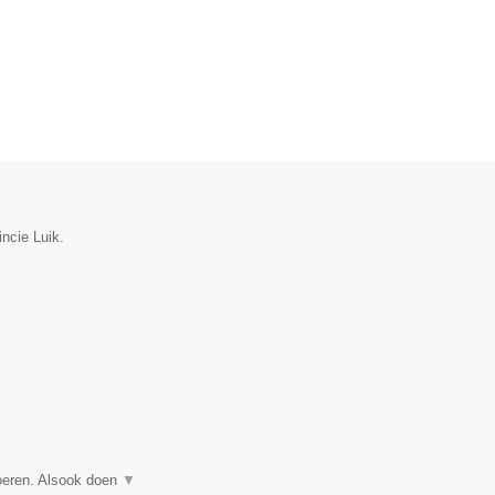
incie Luik.
voeren. Alsook doen
▼