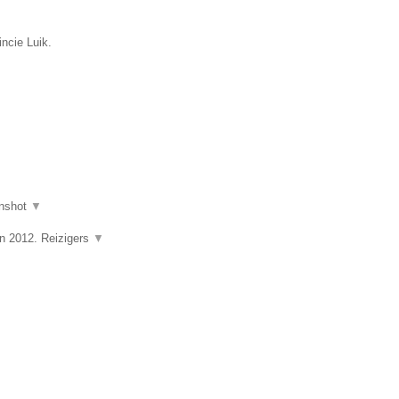
incie Luik.
nshot
▼
in 2012. Reizigers
▼