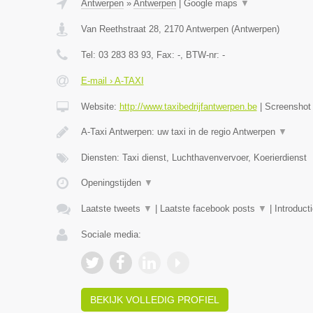
Antwerpen
»
Antwerpen
|
Google maps
▼
Van Reethstraat 28
,
2170
Antwerpen
(
Antwerpen
)
Tel:
03 283 83 93
, Fax:
-
, BTW-nr:
-
E-mail › A-TAXI
Website:
http://www.taxibedrijfantwerpen.be
|
Screensho
A-Taxi Antwerpen: uw taxi in de regio Antwerpen
▼
Diensten: Taxi dienst, Luchthavenvervoer, Koerierdienst
Openingstijden
▼
Laatste tweets
▼
|
Laatste facebook posts
▼
|
Introduct
Sociale media:
BEKIJK VOLLEDIG PROFIEL