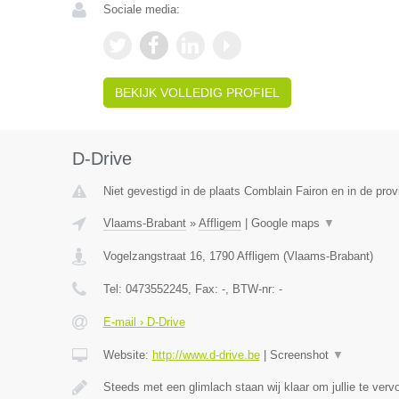
Sociale media:
BEKIJK VOLLEDIG PROFIEL
D-Drive
Niet gevestigd in de plaats Comblain Fairon en in de prov
Vlaams-Brabant
»
Affligem
|
Google maps
▼
Vogelzangstraat 16
,
1790
Affligem
(
Vlaams-Brabant
)
Tel:
0473552245
, Fax:
-
, BTW-nr:
-
E-mail › D-Drive
Website:
http://www.d-drive.be
|
Screenshot
▼
Steeds met een glimlach staan wij klaar om jullie te ver