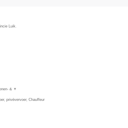
incie Luik.
sonen- &
▼
er, privévervoer, Chauffeur