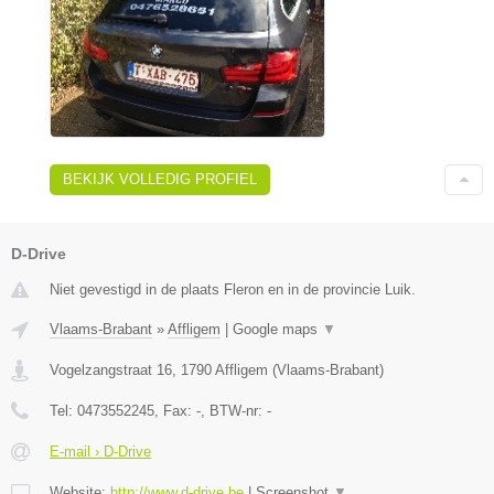
BEKIJK VOLLEDIG PROFIEL
D-Drive
Niet gevestigd in de plaats Fleron en in de provincie Luik.
Vlaams-Brabant
»
Affligem
|
Google maps
▼
Vogelzangstraat 16
,
1790
Affligem
(
Vlaams-Brabant
)
Tel:
0473552245
, Fax:
-
, BTW-nr:
-
E-mail › D-Drive
Website:
http://www.d-drive.be
|
Screenshot
▼