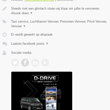
Steeds met een glimlach staan wij klaar om jullie te vervoeren.
Alsook doen
▼
Taxi service, Luchthaven Vervoer, Personen Vervoer, Privé Vervoer,
Vervoer
▼
Er wordt gewerkt op afspraak.
Laatste facebook posts
▼
Sociale media: