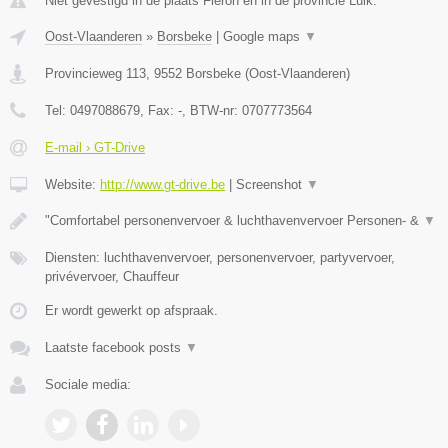
Niet gevestigd in de plaats Fleron en in de provincie Luik.
Oost-Vlaanderen
»
Borsbeke
|
Google maps
▼
Provincieweg 113
,
9552
Borsbeke
(
Oost-Vlaanderen
)
Tel:
0497088679
, Fax:
-
, BTW-nr:
0707773564
E-mail › GT-Drive
Website:
http://www.gt-drive.be
|
Screenshot
▼
"Comfortabel personenvervoer & luchthavenvervoer Personen- &
▼
Diensten: luchthavenvervoer, personenvervoer, partyvervoer,
privévervoer, Chauffeur
Er wordt gewerkt op afspraak.
Laatste facebook posts
▼
Sociale media: