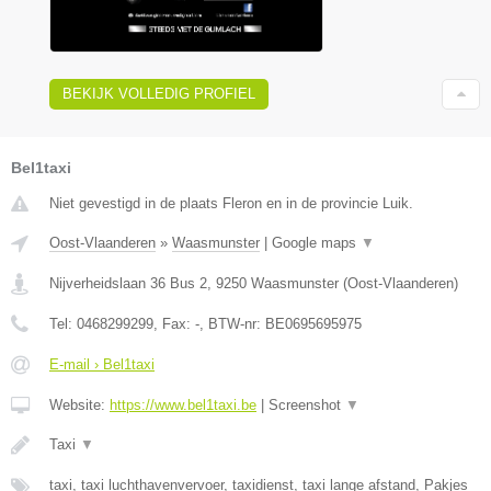
BEKIJK VOLLEDIG PROFIEL
Bel1taxi
Niet gevestigd in de plaats Fleron en in de provincie Luik.
Oost-Vlaanderen
»
Waasmunster
|
Google maps
▼
Nijverheidslaan 36 Bus 2
,
9250
Waasmunster
(
Oost-Vlaanderen
)
Tel:
0468299299
, Fax:
-
, BTW-nr:
BE0695695975
E-mail › Bel1taxi
Website:
https://www.bel1taxi.be
|
Screenshot
▼
Taxi
▼
taxi, taxi luchthavenvervoer, taxidienst, taxi lange afstand, Pakjes