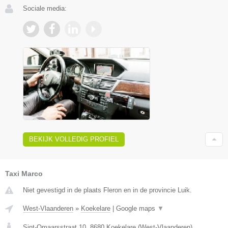
Sociale media:
BEKIJK VOLLEDIG PROFIEL
Taxi Marco
Niet gevestigd in de plaats Fleron en in de provincie Luik.
West-Vlaanderen
»
Koekelare
|
Google maps
▼
Sint-Omaarsstraat 10
,
8680
Koekelare
(
West-Vlaanderen
)