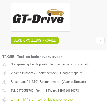
BEKIJK VOLLEDIG PROFIEL
TAKSIE | Taxi- en luchthavenvervoer
Niet gevestigd in de plaats Fleron en in de provincie Luik.
Vlaams-Brabant
»
Boortmeerbeek
|
Google maps
▼
Bieststraat 91
,
3191
Boortmeerbeek
(
Vlaams-Brabant
)
Tel:
0472951700
, Fax:
-
, BTW-nr:
BE0716686973
E-mail › TAKSIE | Taxi- en luchthavenvervoer