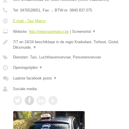
Tel:
0476528651
, Fax:
-
, BTW-nr:
0840.837.075
E-mail › Taxi Marco
Website:
http://www.taximarco.be
|
Screenshot
▼
7/7 en 24/24 beschikbaar in de regio Koekelare, Torhout, Gistel,
Diksmuide,
▼
Diensten: Taxi, Luchthavenvervoer, Personenvervoer
Openingstijden
▼
Laatste facebook posts
▼
Sociale media: