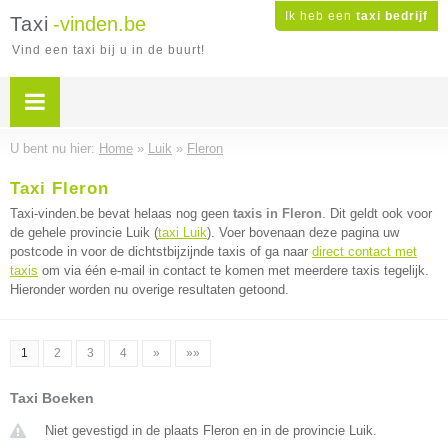
Ik heb een
taxi bedrijf
Taxi
-vinden.be
Vind een taxi bij u in de buurt!
U bent nu hier:
Home
»
Luik
»
Fleron
Taxi Fleron
Taxi-vinden.be bevat helaas nog geen
taxis in Fleron
. Dit geldt ook voor
de gehele provincie Luik (
taxi Luik
). Voer bovenaan deze pagina uw
postcode in voor de dichtstbijzijnde taxis of ga naar
direct contact met
taxis
om via één e-mail in contact te komen met meerdere taxis tegelijk.
Hieronder worden nu overige resultaten getoond.
1
2
3
4
»
»»
Taxi Boeken
Niet gevestigd in de plaats Fleron en in de provincie Luik.