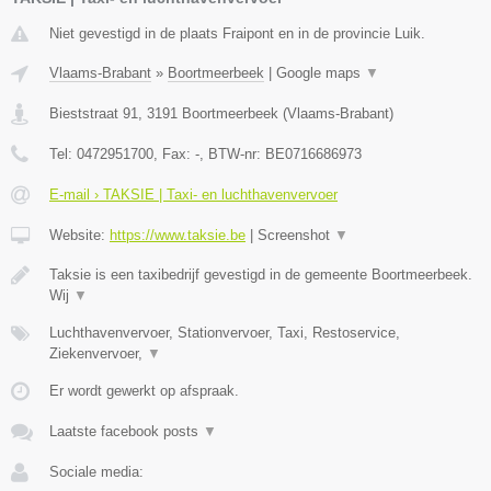
Niet gevestigd in de plaats Fraipont en in de provincie Luik.
Vlaams-Brabant
»
Boortmeerbeek
|
Google maps
▼
Bieststraat 91
,
3191
Boortmeerbeek
(
Vlaams-Brabant
)
Tel:
0472951700
, Fax:
-
, BTW-nr:
BE0716686973
E-mail › TAKSIE | Taxi- en luchthavenvervoer
Website:
https://www.taksie.be
|
Screenshot
▼
Taksie is een taxibedrijf gevestigd in de gemeente Boortmeerbeek.
Wij
▼
Luchthavenvervoer, Stationvervoer, Taxi, Restoservice,
Ziekenvervoer,
▼
Er wordt gewerkt op afspraak.
Laatste facebook posts
▼
Sociale media: