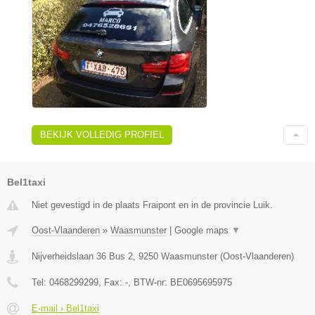
BEKIJK VOLLEDIG PROFIEL
Bel1taxi
Niet gevestigd in de plaats Fraipont en in de provincie Luik.
Oost-Vlaanderen
»
Waasmunster
|
Google maps
▼
Nijverheidslaan 36 Bus 2
,
9250
Waasmunster
(
Oost-Vlaanderen
)
Tel:
0468299299
, Fax:
-
, BTW-nr:
BE0695695975
E-mail › Bel1taxi