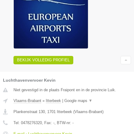
BEKIJK VOLLEDIG PROFIEL
Luchthavenvervoer Kevin
Niet gevestigd in de plaats Fraipont en in de provincie Luik.
Vlaams-Brabant
»
Itterbeek
|
Google maps
▼
Plankenstraat 130
,
1701
Itterbeek
(
Vlaams-Brabant
)
Tel:
0478276320
, Fax:
-
, BTW-nr:
-
E-mail › Luchthavenvervoer Kevin