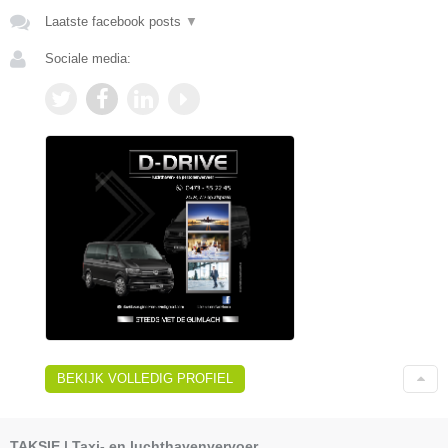
Laatste facebook posts
▼
Sociale media:
BEKIJK VOLLEDIG PROFIEL
TAKSIE | Taxi- en luchthavenvervoer