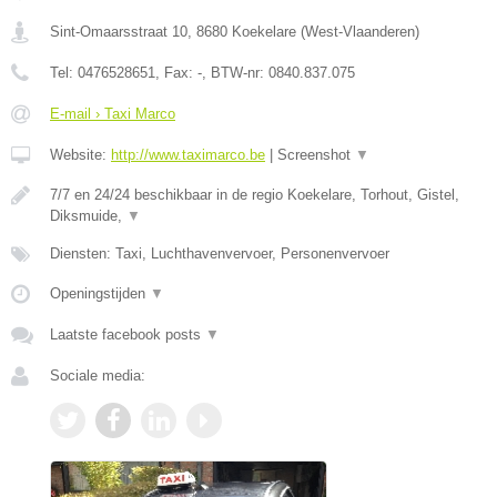
Sint-Omaarsstraat 10
,
8680
Koekelare
(
West-Vlaanderen
)
Tel:
0476528651
, Fax:
-
, BTW-nr:
0840.837.075
E-mail › Taxi Marco
Website:
http://www.taximarco.be
|
Screenshot
▼
7/7 en 24/24 beschikbaar in de regio Koekelare, Torhout, Gistel,
Diksmuide,
▼
Diensten: Taxi, Luchthavenvervoer, Personenvervoer
Openingstijden
▼
Laatste facebook posts
▼
Sociale media: