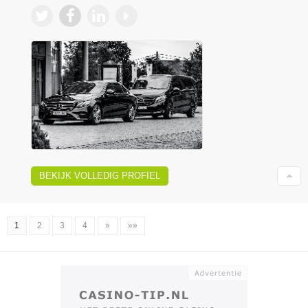
BEKIJK VOLLEDIG PROFIEL
1
2
3
4
»
»»