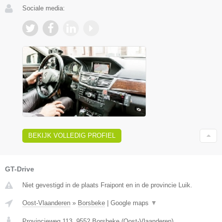
Sociale media:
BEKIJK VOLLEDIG PROFIEL
GT-Drive
Niet gevestigd in de plaats Fraipont en in de provincie Luik.
Oost-Vlaanderen
»
Borsbeke
|
Google maps
▼
Provincieweg 113
,
9552
Borsbeke
(
Oost-Vlaanderen
)