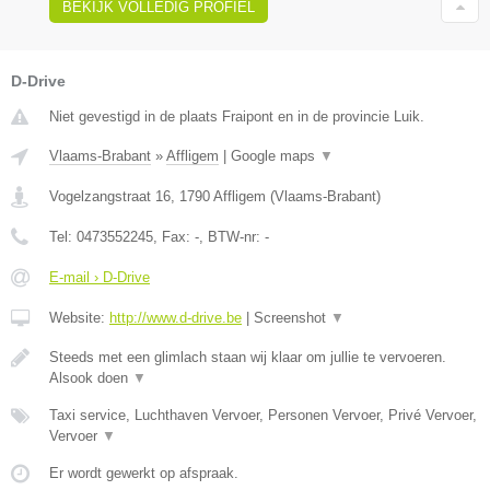
BEKIJK VOLLEDIG PROFIEL
D-Drive
Niet gevestigd in de plaats Fraipont en in de provincie Luik.
Vlaams-Brabant
»
Affligem
|
Google maps
▼
Vogelzangstraat 16
,
1790
Affligem
(
Vlaams-Brabant
)
Tel:
0473552245
, Fax:
-
, BTW-nr:
-
E-mail › D-Drive
Website:
http://www.d-drive.be
|
Screenshot
▼
Steeds met een glimlach staan wij klaar om jullie te vervoeren.
Alsook doen
▼
Taxi service, Luchthaven Vervoer, Personen Vervoer, Privé Vervoer,
Vervoer
▼
Er wordt gewerkt op afspraak.