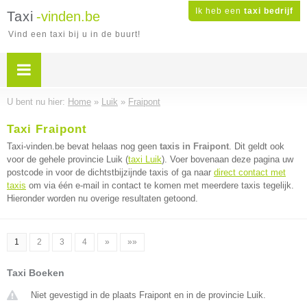
Ik heb een
taxi bedrijf
Taxi
-vinden.be
Vind een taxi bij u in de buurt!
U bent nu hier:
Home
»
Luik
»
Fraipont
Taxi Fraipont
Taxi-vinden.be bevat helaas nog geen
taxis in Fraipont
. Dit geldt ook
voor de gehele provincie Luik (
taxi Luik
). Voer bovenaan deze pagina uw
postcode in voor de dichtstbijzijnde taxis of ga naar
direct contact met
taxis
om via één e-mail in contact te komen met meerdere taxis tegelijk.
Hieronder worden nu overige resultaten getoond.
1
2
3
4
»
»»
Taxi Boeken
Niet gevestigd in de plaats Fraipont en in de provincie Luik.